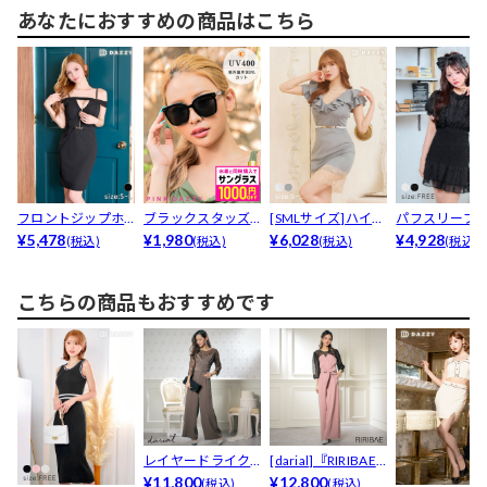
あなたにおすすめの商品はこちら
フロントジップホ
ブラックスタッズ
[SMLサイズ]ハイネ
パフスリーブ
ールベルトモチー
¥5,478
サングラス
¥1,980
ックレースフリル...
¥6,028
ーリングフリ
¥4,928
(税込)
(税込)
(税込)
(税込)
フオフ...
ンピー...
こちらの商品もおすすめです
レイヤードライク
[darial]『RIRIBAE/
カシュクールオー
¥11,800
リリ...
¥12,800
(税込)
(税込)