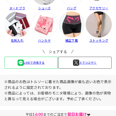
ヌードブラ
シューズ
バッグ
アクセサリー
名刺入れ
ハンカチ
補正下着
ストッキング
シェアする
LINEで共有する
Ｘでつぶやく
※商品のお色はトルソーに着せた商品画像が最も近いお色で表示
されるように設定されております。
※商品によっては、お客様のモニタ環境により、画像の色が実物
と異なって見える場合がございます。予めご了承ください。
16:00
翌日お届け
平日
までのご注文で
❤️