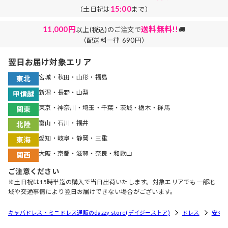
15:00
（土日祝は
まで）
11,000円
送料無料!!
以上(税込)のご注文で
🚚
（配送料一律 690円）
翌日お届け対象エリア
宮城・秋田・山形・福島
東北
新潟・長野・山梨
甲信越
東京・神奈川・埼玉・千葉・茨城・栃木・群馬
関東
富山・石川・福井
北陸
愛知・岐阜・静岡・三重
東海
大阪・京都・滋賀・奈良・和歌山
関西
ご注意ください
※土日祝は15時半迄の購入で当日出荷いたします。対象エリアでも一部地
域や交通事情により翌日お届けできない場合がございます。
キャバドレス・ミニドレス通販のdazzy store(デイジーストア)
ドレス
安く