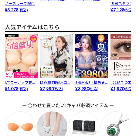
ノースリーブ配色
明日花キララ
ルイン...
ラインタイトリブ
¥3,278
[SMLサイズ]
¥7,128
(税込)
(税込)
ニット...
ピ...
人気アイテムはこちら
[パワーアップ史上
[2点SET][鈴木ユリ
8/8再販!【福袋★
【1秒まつエク
最強5倍盛りアップ
¥1,078
ア(baby)...
¥7,980
ブラセット3点
¥3,980
リュームタイ
¥1,870
(税込)
(税込)
(税込)
(税込)
も...
入】...
ブ...
― 合わせて買いたい!キャバ必須アイテム ―