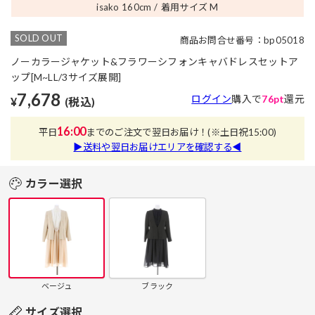
isako 160
cm
着用サイズ M
SOLD OUT
商品お問合せ番号：bp05018
ノーカラージャケット&フラワーシフォンキャバドレスセットア
ップ[M~LL/3サイズ展開]
7,678
ログイン
購入で
76pt
還元
¥
(税込)
16:00
平日
までのご注文で翌日お届け！
(※土日祝15:00)
▶送料や翌日お届けエリアを確認する◀
カラー選択
ベージュ
ブラック
サイズ選択