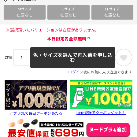
Mサイズ
Lサイズ
LLサイズ
在庫なし
在庫なし
在庫なし
 ※選択頂いたバリエーションは在庫がありません。 
本日限定⏰全額無料!?
色・サイズを選んで再入荷を申し込
数量
む
ログイン
後にお気に入り追加できます
LINE登録でクーポンゲット！
アプリDLで毎日クーポンあたる