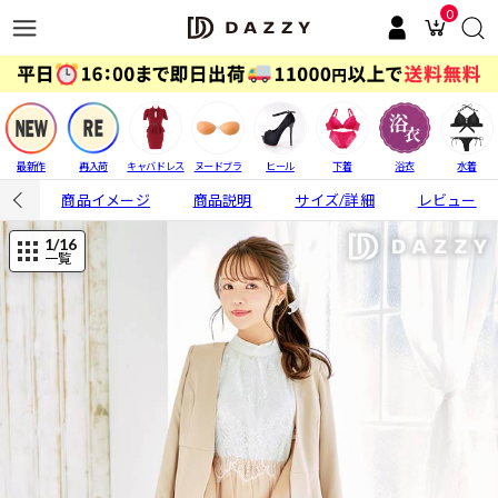
0
最新作
再入荷
キャバドレス
ヌードブラ
ヒール
下着
浴衣
水着
商品イメージ
商品説明
サイズ/詳細
レビュー
1
/16
一覧