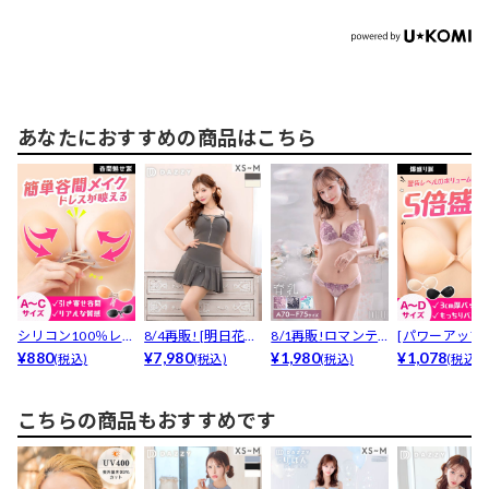
あなたにおすすめの商品はこちら
シリコン100％レー
8/4再販! [明日花キ
8/1再販!ロマンテ
[パワーアップ
スアップヌードブ
¥880
ララ着用]3日...
¥7,980
ィックベルローズ
¥1,980
最強5倍盛りア
¥1,078
(税込)
(税込)
(税込)
(税込)
ラ...
育...
も...
こちらの商品もおすすめです