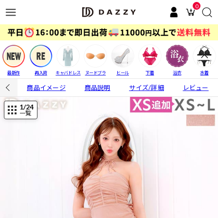
0
最新作
再入荷
キャバドレス
ヌードブラ
ヒール
下着
浴衣
水着
商品イメージ
商品説明
サイズ/詳細
レビュー
1
/24
一覧