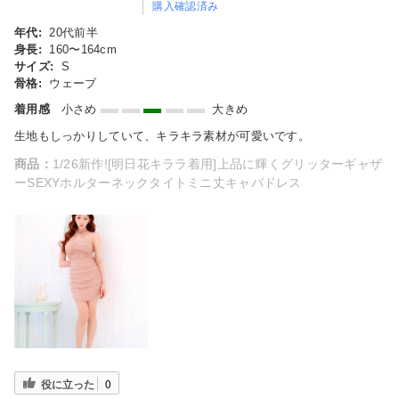
購入確認済み
年代:
20代前半
身長:
160〜164cm
サイズ:
S
骨格:
ウェーブ
着用感
小さめ
大きめ
生地もしっかりしていて、キラキラ素材が可愛いです。
商品：
1/26新作![明日花キララ着用]上品に輝くグリッターギャザ
ーSEXYホルターネックタイトミニ丈キャバドレス
役に立った
0