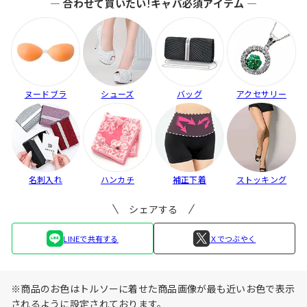
― 合わせて買いたい!キャバ必須アイテム ―
ヌードブラ
シューズ
バッグ
アクセサリー
名刺入れ
ハンカチ
補正下着
ストッキング
シェアする
LINEで共有する
Ｘでつぶやく
※商品のお色はトルソーに着せた商品画像が最も近いお色で表示
されるように設定されております。