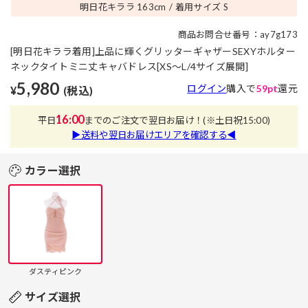
明日花キララ 163
cm
着用サイズ S
商品お問合せ番号：ay7g173
[明日花キララ着用]上品に輝くグリッターギャザーSEXYホルター
ネックタイトミニ丈キャバドレス[XS～L/4サイズ展開]
5,980
ログイン
購入で
59pt
還元
¥
(税込)
16:00
平日
までのご注文で翌日お届け！
(※土日祝15:00)
▶送料や翌日お届けエリアを確認する◀
カラー選択
ダスティピンク
サイズ選択