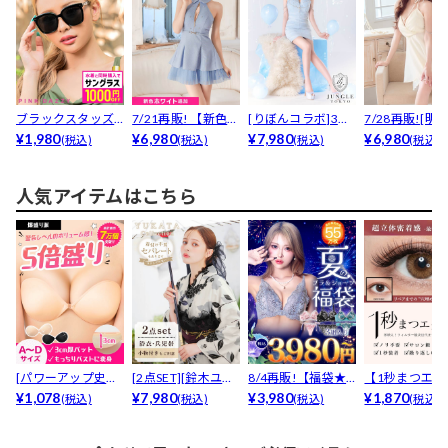
ブラックスタッズ
7/21再販! 【新色ホ
[りぼんコラボ]3日
7/28再販![明
サングラス
¥1,980
ワイト追加】[...
¥6,980
で完売した★輝く
¥7,980
キララ着用]わず.
¥6,980
(税込)
(税込)
(税込)
(税込)
グ...
人気アイテムはこちら
[パワーアップ史上
[2点SET][鈴木ユリ
8/4再販!【福袋★
【1秒まつエク
最強5倍盛りアップ
¥1,078
ア(baby)...
¥7,980
ブラセット3点
¥3,980
リュームタイ
¥1,870
(税込)
(税込)
(税込)
(税込)
も...
入】...
ブ...