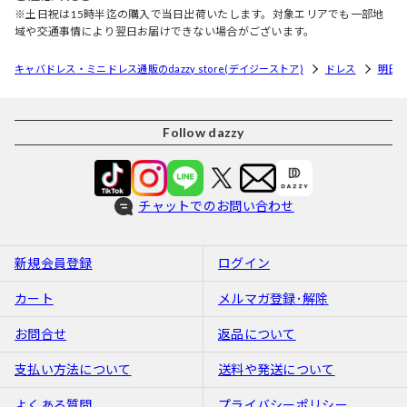
※土日祝は15時半迄の購入で当日出荷いたします。対象エリアでも一部地
域や交通事情により翌日お届けできない場合がございます。
キャバドレス・ミニドレス通販のdazzy store(デイジーストア)
ドレス
明日
Follow dazzy
チャットでのお問い合わせ
新規会員登録
ログイン
カート
メルマガ登録･解除
お問合せ
返品について
支払い方法について
送料や発送について
よくある質問
プライバシーポリシー