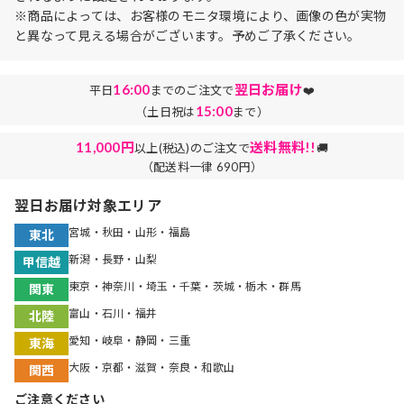
※商品によっては、お客様のモニタ環境により、画像の色が実物
と異なって見える場合がございます。予めご了承ください。
16:00
翌日お届け
平日
までのご注文で
❤️
15:00
（土日祝は
まで）
11,000円
送料無料!!
以上(税込)のご注文で
🚚
（配送料一律 690円）
翌日お届け対象エリア
宮城・秋田・山形・福島
東北
新潟・長野・山梨
甲信越
東京・神奈川・埼玉・千葉・茨城・栃木・群馬
関東
富山・石川・福井
北陸
愛知・岐阜・静岡・三重
東海
大阪・京都・滋賀・奈良・和歌山
関西
ご注意ください