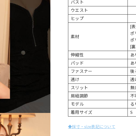
バスト
ウエスト
ヒップ
[
ポ
素材
ポ
[
伸縮性
あ
パッド
あ
ファスナー
後
透け
透
スリット
無
肩紐調節
不
モデル
るり
着用サイズ
S
◆採寸・size表記について