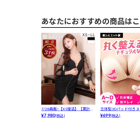
あなたにおすすめの商品はこ
7/28再販!【XS復活】【累計38
立体型3Dパッド付き
0...
¥7,980
ラ
¥699
(税込)
(税込)