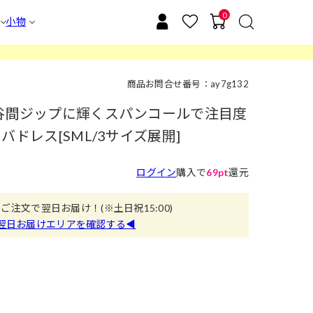
0
小物
商品お問合せ番号：ay7g132
ス谷間ジップに輝くスパンコールで注目度
バドレス[SML/3サイズ展開]
ログイン
購入で
69pt
還元
のご注文で翌日お届け！
(※土日祝15:00)
翌日お届けエリアを確認する◀