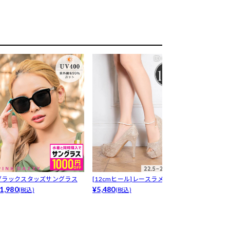
ブラックスタッズサングラス
[12cmヒール]レースラメパー
8/18頃再販予
1,980
ルスト...
¥5,480
0...
¥6,480
(税込)
(税込)
(税込)