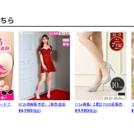
ちら
ヌードブ
8/18頃再販予定! ［新色追加］
7/16再販!【累計7000足販売・
主役...
¥6,980
安...
¥4,980
¥
(税込)
(税込)