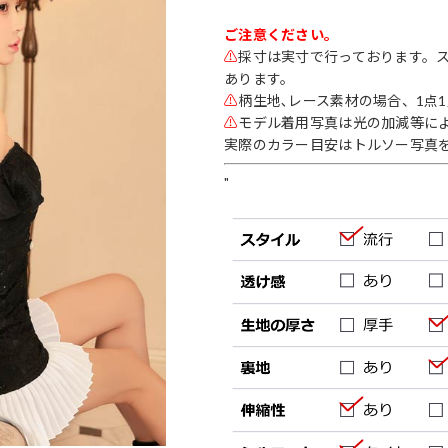
ご注意ください。
⚠
採寸は実寸で行っております。
あります。
⚠
柄生地､レース素材の場合、1点
⚠
モデル着用写真は光の加減等に
実際のカラー目安はトルソー写真
"