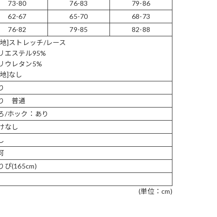
73-80
76-83
79-86
62-67
65-70
68-73
76-82
79-85
82-88
表地]ストレッチ/レース
リエステル95%
リウレタン5%
裏地]なし
り
り 普通
ろ/ホック：あり
けなし
し
可
ぴ(165cm)
(単位：cm)