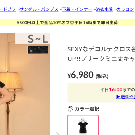
ードブラ
サンダル・パンプス
下着・インナー
浴衣
水着
カラコン
5500円以上で全品10%オフ⏰平日16時まで即日出荷
SEXYなデコルテクロ
UP!!プリーツミニ丈キャ
6,980
¥
(税込)
16:00
平日
まで
▶送料や
カラー選択