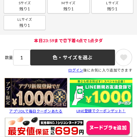
Sサイズ
Mサイズ
Lサイズ
残り1
残り1
残り1
LLサイズ
残り1
本日23:59まで⏰下着4点で1点タダ
色・サイズを選ぶ
数量
ログイン
後にお気に入り追加できます
LINE登録でクーポンゲット！
アプリDLで毎日クーポンあたる