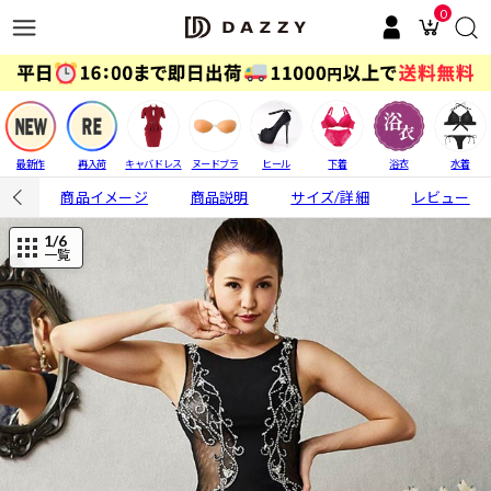
0
最新作
再入荷
キャバドレス
ヌードブラ
ヒール
下着
浴衣
水着
商品イメージ
商品説明
サイズ/詳細
レビュー
1
/6
一覧