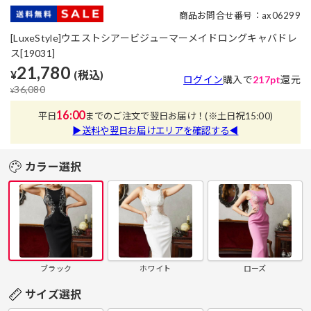
商品お問合せ番号：ax06299
[LuxeStyle]ウエストシアービジューマーメイドロングキャバドレ
ス[19031]
21,780
¥
(税込)
ログイン
購入で
217pt
還元
36,080
¥
16:00
平日
までのご注文で翌日お届け！
(※土日祝15:00)
▶送料や翌日お届けエリアを確認する◀
カラー選択
ブラック
ホワイト
ローズ
サイズ選択