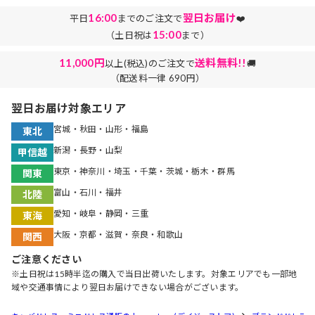
16:00
翌日お届け
平日
までのご注文で
❤️
15:00
（土日祝は
まで）
11,000円
送料無料!!
以上(税込)のご注文で
🚚
（配送料一律 690円）
翌日お届け対象エリア
宮城・秋田・山形・福島
東北
新潟・長野・山梨
甲信越
東京・神奈川・埼玉・千葉・茨城・栃木・群馬
関東
富山・石川・福井
北陸
愛知・岐阜・静岡・三重
東海
大阪・京都・滋賀・奈良・和歌山
関西
ご注意ください
※土日祝は15時半迄の購入で当日出荷いたします。対象エリアでも一部地
域や交通事情により翌日お届けできない場合がございます。