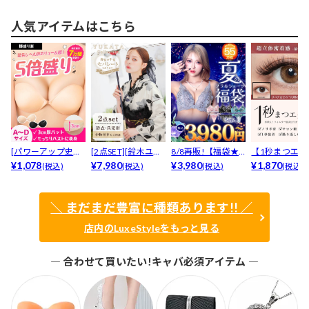
人気アイテムはこちら
[パワーアップ史上
[2点SET][鈴木ユリ
8/8再販!【福袋★
【1秒まつエク
最強5倍盛りアップ
¥1,078
ア(baby)...
¥7,980
ブラセット3点
¥3,980
リュームタイ
¥1,870
(税込)
(税込)
(税込)
(税込)
も...
入】...
ブ...
＼ まだまだ豊富に種類あります!! ／
店内のLuxeStyleをもっと見る
― 合わせて買いたい!キャバ必須アイテム ―