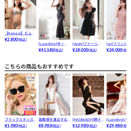
【Reinest】ビュー
ティリリーブラ...
¥2,800
(税込)
[LuxeStyle]オール
[Andy]ファーショ
[an]フリンジ
フラワーレ...
¥41,580
ルダービジューA...
¥18,000
ドウエストライン
¥24,000
(税込)
(税込)
(税込
こちらの商品もおすすめです
ブラックスタッズ
高級感を演出する
[MOARADY][姉ド
[LuxeStyle]
サングラス
¥1,980
ゴールドライン×バ
¥8,980
レス]脚長効果...
¥12,980
デザイン刺...
¥29,480
(税込)
(税込)
(税込)
(税込
スト...