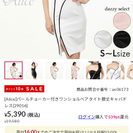
商品お問合せ番号：ax06173
[Alice]パールチョーカー付きワンショルベアタイト膝丈キャバド
レス[29016]
5,390
¥
(税込)
ログイン
購入で
539pt
還元
19,580
¥
16:00
平日
までのご注文で翌日お届け！
(※土日祝15:00)