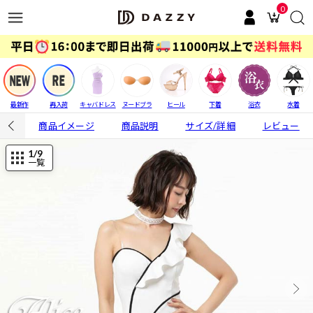
0
最新作
再入荷
キャバドレス
ヌードブラ
ヒール
下着
浴衣
水着
商品イメージ
商品説明
サイズ/詳細
レビュー
1
/9
一覧