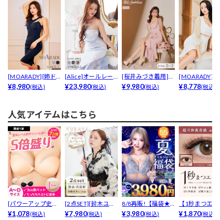
[MOARADY][姉ド
[Alice]オールレー
[桜井みづき着用]フ
[MOARADY][
レス]ストライ...
¥8,980
スワンショルダ...
¥23,980
ィッシュテールが
¥9,980
レス][SMサ...
¥8,778
(税込)
(税込)
(税込)
(税込)
上...
人気アイテムはこちら
[パワーアップ史上
[2点SET][鈴木ユリ
8/8再販!【福袋★
【1秒まつエク
最強5倍盛りアップ
¥1,078
ア(baby)...
¥7,980
ブラセット3点
¥3,980
リュームタイ
¥1,870
(税込)
(税込)
(税込)
(税込)