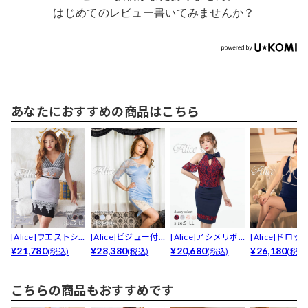
はじめてのレビュー書いてみませんか？
あなたにおすすめの商品はこちら
[Alice]ウエストシ
[Alice]ビジュー付
[Alice]アシメリボ
[Alice]ドロッ
アー×レースベ...
¥21,780
きハイネックワ...
¥28,380
ンネックオフシ...
¥20,680
アービジュー付.
¥26,180
(税込)
(税込)
(税込)
(税込
こちらの商品もおすすめです