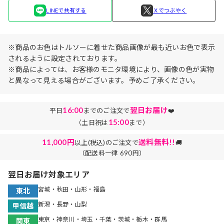
LINEで共有する
Ｘでつぶやく
※商品のお色はトルソーに着せた商品画像が最も近いお色で表示
されるように設定されております。
※商品によっては、お客様のモニタ環境により、画像の色が実物
と異なって見える場合がございます。予めご了承ください。
16:00
翌日お届け
平日
までのご注文で
❤️
15:00
（土日祝は
まで）
11,000円
送料無料!!
以上(税込)のご注文で
🚚
（配送料一律 690円）
翌日お届け対象エリア
宮城・秋田・山形・福島
東北
新潟・長野・山梨
甲信越
東京・神奈川・埼玉・千葉・茨城・栃木・群馬
関東