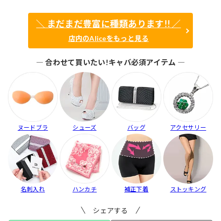
も...
入】...
ブ...
＼ まだまだ豊富に種類あります!! ／
店内のAliceをもっと見る
― 合わせて買いたい!キャバ必須アイテム ―
ヌードブラ
シューズ
バッグ
アクセサリー
名刺入れ
ハンカチ
補正下着
ストッキング
シェアする