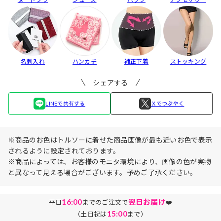
名刺入れ
ハンカチ
補正下着
ストッキング
シェアする
LINEで共有する
Ｘでつぶやく
※商品のお色はトルソーに着せた商品画像が最も近いお色で表示
されるように設定されております。
※商品によっては、お客様のモニタ環境により、画像の色が実物
と異なって見える場合がございます。予めご了承ください。
16:00
翌日お届け
平日
までのご注文で
❤️
15:00
（土日祝は
まで）