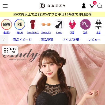
0
5500円以上で全品10%オフ⏰平日16時まで即日出荷
最新作
再入荷
キャバドレス
ヌードブラ
ヒール
下着
浴衣
水着
商品イメージ
商品説明
サイズ/詳細
レビュー
1
/12
一覧