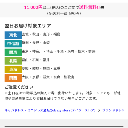
11,000円
送料無料!!
以上(税込)のご注文で
🚚
（配送料一律 690円）
翌日お届け対象エリア
宮城・秋田・山形・福島
東北
新潟・長野・山梨
甲信越
東京・神奈川・埼玉・千葉・茨城・栃木・群馬
関東
富山・石川・福井
北陸
愛知・岐阜・静岡・三重
東海
大阪・京都・滋賀・奈良・和歌山
関西
ご注意ください
※土日祝は15時半迄の購入で当日出荷いたします。対象エリアでも一部地
域や交通事情により翌日お届けできない場合がございます。
キャバドレス・ミニドレス通販のdazzy store(デイジーストア)
ブランドドレス