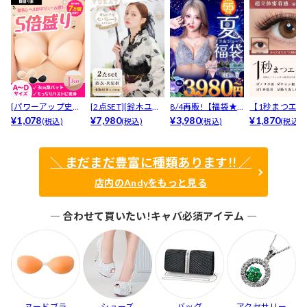
[パワーアップ史上
[2点SET][鈴木ユリ
8/4再販!【福袋★
【1秒まつエク
最強5倍盛りアップ
¥1,078
ア(baby)...
¥7,980
ブラセット3点
¥3,980
リュームタイ
¥1,870
(税込)
(税込)
(税込)
(税込)
も...
入】...
ブ...
＼ まだまだ豊富に種類あります!! ／
店内のAndyをもっと見る
― 合わせて買いたい!キャバ必須アイテム ―
ヌードブラ
シューズ
バッグ
アクセサリー