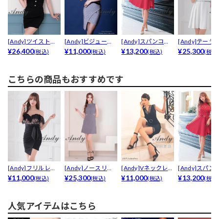
[Andy]ツイストオ
[Andy]ビジュー付
[Andy]スパンコー
[Andy]テーラ
フショルボタンビ...
¥26,400
きオフショルバン...
¥11,000
ルホルターネック...
¥13,200
ワッフルパイピン
¥25,300
(税込)
(税込)
(税込)
(税込
こちらの商品もおすすめです
[Andy]フリルレー
[Andy]ノースリー
[Andy]Vネックレー
[Andy]スパン
スオフショルウエ...
¥11,000
ブウエストシアー...
¥25,300
スウエストバッ...
¥11,000
ルホルターネック
¥13,200
(税込)
(税込)
(税込)
(税込
人気アイテムはこちら