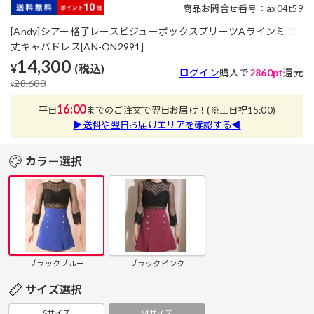
商品お問合せ番号：ax04t59
[Andy]シアー格子レースビジューボックスプリーツAラインミニ
丈キャバドレス[AN-ON2991]
14,300
¥
(税込)
ログイン
購入で
2860pt
還元
28,600
¥
16:00
平日
までのご注文で翌日お届け！
(※土日祝15:00)
▶送料や翌日お届けエリアを確認する◀
カラー選択
ブラックブルー
ブラックピンク
サイズ選択
Sサイズ
Mサイズ