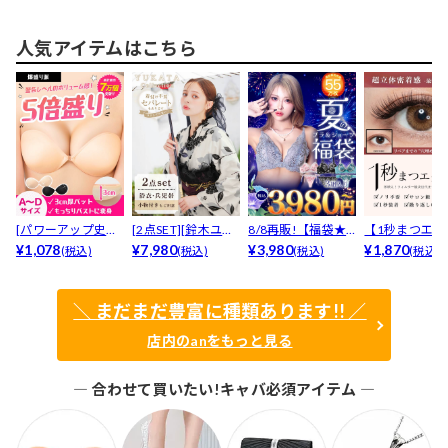
♪ふ...
ング
人気アイテムはこちら
[パワーアップ史上
[2点SET][鈴木ユリ
8/8再販!【福袋★
【1秒まつエク
最強5倍盛りアップ
¥1,078
ア(baby)...
¥7,980
ブラセット3点
¥3,980
リュームタイ
¥1,870
(税込)
(税込)
(税込)
(税込)
も...
入】...
ブ...
＼ まだまだ豊富に種類あります!! ／
店内のanをもっと見る
― 合わせて買いたい!キャバ必須アイテム ―