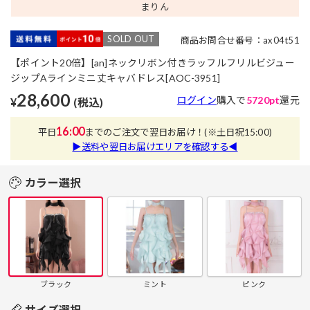
まりん
SOLD OUT
商品お問合せ番号：ax04t51
【ポイント20倍】[an]ネックリボン付きラッフルフリルビジュー
ジップAラインミニ丈キャバドレス[AOC-3951]
28,600
ログイン
購入で
5720pt
還元
¥
(税込)
16:00
平日
までのご注文で翌日お届け！
(※土日祝15:00)
▶送料や翌日お届けエリアを確認する◀
カラー選択
ブラック
ミント
ピンク
サイズ選択