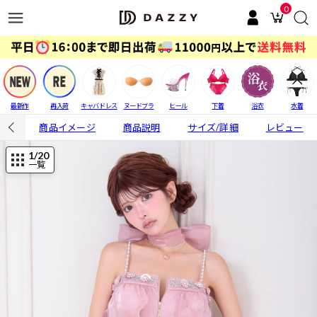
0
最新作
再入荷
キャバドレス
ヌードブラ
ヒール
下着
浴衣
水着
商品イメージ
商品説明
サイズ/詳細
レビュー
1
/20
一覧