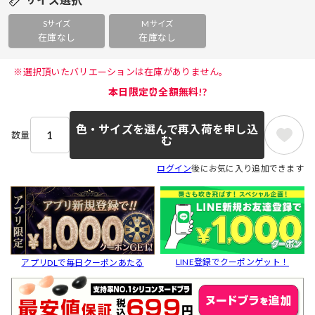
Sサイズ
Mサイズ
在庫なし
在庫なし
 ※選択頂いたバリエーションは在庫がありません。 
本日限定⏰全額無料!?
色・サイズを選んで再入荷を申し込
数量
む
ログイン
後にお気に入り追加できます
LINE登録でクーポンゲット！
アプリDLで毎日クーポンあたる