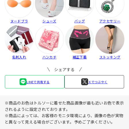
ヌードブラ
シューズ
バッグ
アクセサリー
名刺入れ
ハンカチ
補正下着
ストッキング
シェアする
LINEで共有する
Ｘでつぶやく
※商品のお色はトルソーに着せた商品画像が最も近いお色で表示
されるように設定されております。
※商品によっては、お客様のモニタ環境により、画像の色が実物
と異なって見える場合がございます。予めご了承ください。