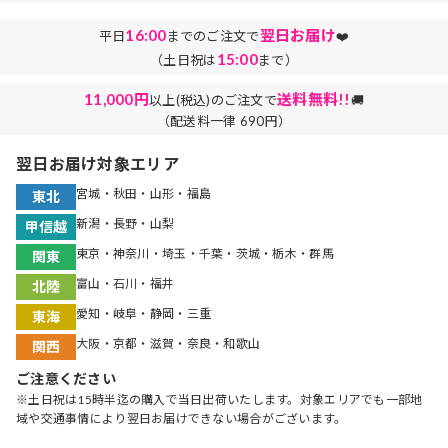
16:00
翌日お届け
平日
までのご注文で
❤️
15:00
（土日祝は
まで）
11,000円
送料無料!!
以上(税込)のご注文で
🚚
（配送料一律 690円）
翌日お届け対象エリア
宮城・秋田・山形・福島
東北
新潟・長野・山梨
甲信越
東京・神奈川・埼玉・千葉・茨城・栃木・群馬
関東
富山・石川・福井
北陸
愛知・岐阜・静岡・三重
東海
大阪・京都・滋賀・奈良・和歌山
関西
ご注意ください
※土日祝は15時半迄の購入で当日出荷いたします。対象エリアでも一部地
域や交通事情により翌日お届けできない場合がございます。