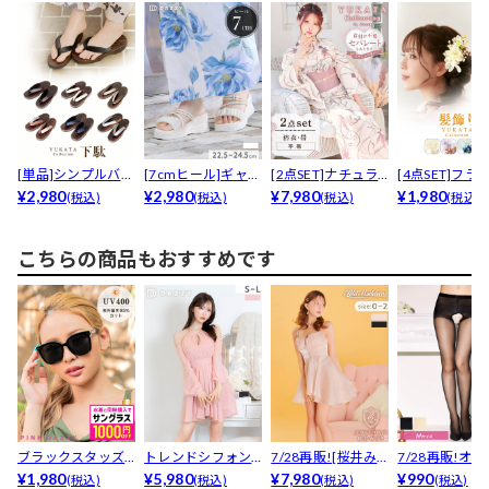
[単品]シンプルバイ
[7cmヒール]ギャザ
[2点SET]ナチュラ
[4点SET]フラ
カラー下駄【YU
¥2,980
ーウェッジソール...
¥2,980
ルダスティー金魚...
¥7,980
モチーフ×パー
¥1,980
(税込)
(税込)
(税込)
(税込)
K...
飾り
こちらの商品もおすすめです
ブラックスタッズ
トレンドシフォン
7/28再販![桜井み
7/28再販!オ
サングラス
¥1,980
袖×ネックチェーン
¥5,980
づき着用・小さめ...
¥7,980
クロッチスト
¥990
(税込)
(税込)
(税込)
(税込)