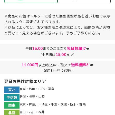
※商品のお色はトルソーに着せた商品画像が最も近いお色で表示
されるように設定されております。
※商品によっては、お客様のモニタ環境により、画像の色が実物
と異なって見える場合がございます。予めご了承ください。
16:00
翌日お届け
平日
までのご注文で
❤️
15:00
（土日祝は
まで）
11,000円
送料無料!!
以上(税込)のご注文で
🚚
（配送料一律 690円）
翌日お届け対象エリア
宮城・秋田・山形・福島
東北
新潟・長野・山梨
甲信越
東京・神奈川・埼玉・千葉・茨城・栃木・群馬
関東
富山・石川・福井
北陸