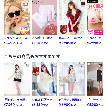
ブラックスタッズ
浴衣着付け5点セッ
8/6再販!【累計販
立体型3Dパッ
サングラス
¥1,980
ト【YUKATA b...
¥2,980
売5000枚突破】...
¥3,980
きヌードブラ
¥699
(税込)
(税込)
(税込)
(税込)
こちらの商品もおすすめです
[明日花キララ着用]
8/18頃再販予定!
[伊藤桃々着用]美デ
【甘辛MIX】
谷間ジップ×ボタ
¥7,980
【累計販売100...
¥6,480
コルテ際立つカシ
¥6,980
ジップ×リボン
¥6,980
(税込)
(税込)
(税込)
(税込)