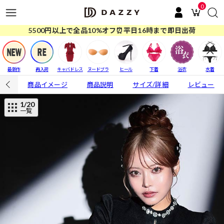
0
5500円以上で全品10%オフ⏰平日16時まで即日出荷
最新作
再入荷
キャバドレス
ヌードブラ
ヒール
下着
浴衣
水着
商品イメージ
商品説明
サイズ/詳細
レビュー
1
/20
一覧