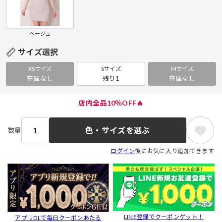
ベージュ
サイズ選択
XSサイズ
Sサイズ
Mサイズ
在庫なし
残り1
在庫なし
店内全品10％OFF🔥
色・サイズを選ぶ
数量
ログイン
後にお気に入り追加できます
LINE登録でクーポンゲット！
アプリDLで毎日クーポンあたる