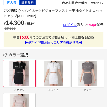
商品お問合せ番号：ax04s49
7/27再販![an]ハイネックビジューファスナー半袖タイトミニセッ
トアップ[AOC-3902]
14,300
¥
(税込)
ログイン
購入で
143pt
還元
28,600
¥
16:00
平日
までのご注文で翌日お届け！
(※土日祝15:00)
▶送料や翌日お届けエリアを確認する◀
カラー選択
ブラック
ホワイト
グレー