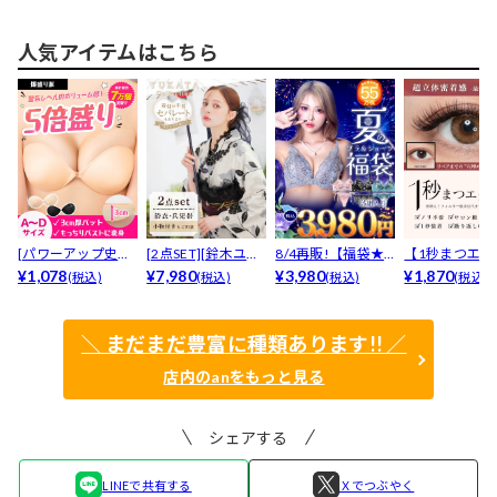
ニ...
ュ...
ッ...
人気アイテムはこちら
[パワーアップ史上
[2点SET][鈴木ユリ
8/4再販!【福袋★
【1秒まつエク
最強5倍盛りアップ
¥1,078
ア(baby)...
¥7,980
ブラセット3点
¥3,980
リュームタイ
¥1,870
(税込)
(税込)
(税込)
(税込)
も...
入】...
ブ...
＼ まだまだ豊富に種類あります!! ／
店内のanをもっと見る
シェアする
LINEで共有する
Ｘでつぶやく