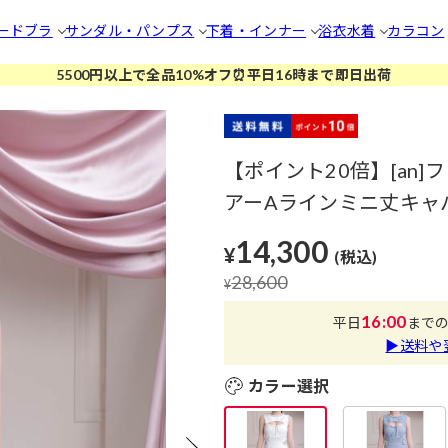
ードブラ
サンダル・パンプス
下着・インナー
浴衣
水着
カラコン
5500円以上で全品10%オフ⏰平日16時まで即日出荷
【ポイント20倍】[an
アーAラインミニ丈キャバド
14,300
¥
(税込)
28,600
¥
16:00
平日
まで
▶送料や
カラー選択