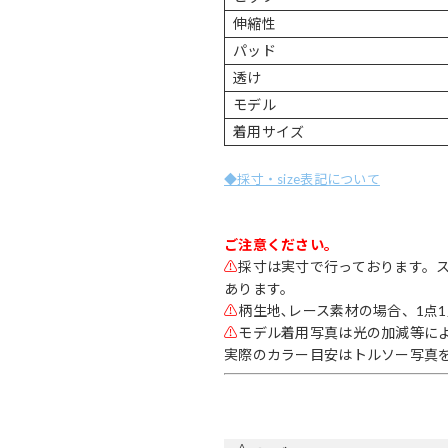
伸縮性
パッド
透け
モデル
着用サイズ
◆採寸・size表記について
ご注意ください。
⚠
採寸は実寸で行っております。
あります。
⚠
柄生地､レース素材の場合、1点
⚠
モデル着用写真は光の加減等に
実際のカラー目安はトルソー写真