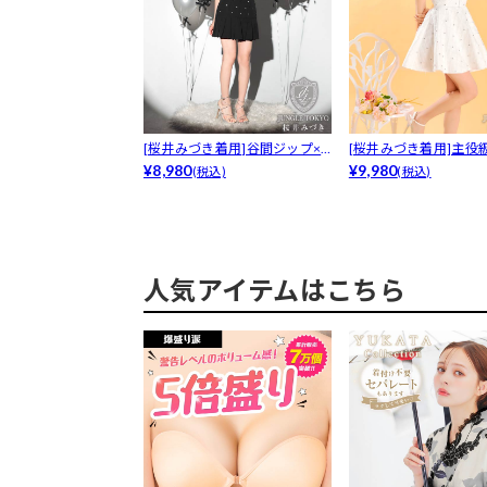
[桜井みづき着用]谷間ジップ×
[桜井みづき着用]主役
ビジュー...
¥8,980
◎バック...
¥9,980
(税込)
(税込)
人気アイテムはこちら