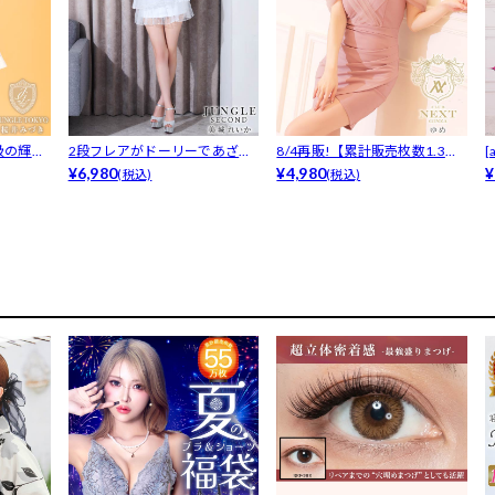
級の輝き
2段フレアがドーリーであざと
8/4再販!【累計販売枚数1.3万
くエロい♪...
¥6,980
枚突...
¥4,980
ュ
¥
(税込)
(税込)