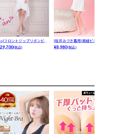
[an]フロントジップリボンビジ
[桜井みづき着用]肩紐ビジュー
[伊藤桃々着用
ーフ...
29,700
×リボン...
¥8,980
プ×胸元...
¥6,980
(税込)
(税込)
(税込)