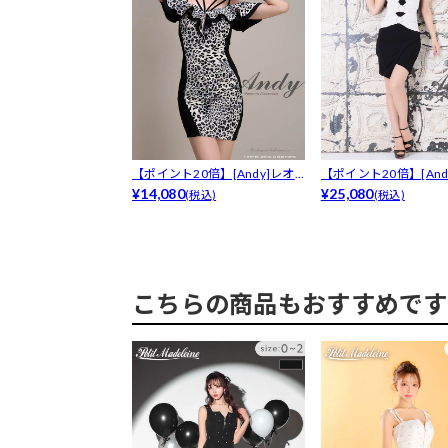
【ポイント20倍】[Andy]レオ
【ポイント20倍】[And
パー...
¥14,080
ント...
¥25,080
(税込)
(税込)
こちらの商品もおすすめです