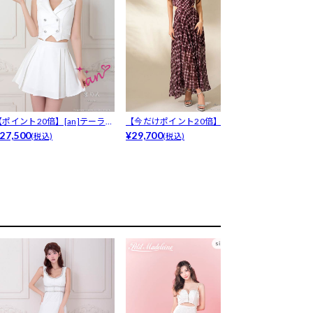
【ポイント20倍】[an]テーラー
【今だけポイント20倍】[And
【ポイント20倍
ダ...
27,500
y]ホ...
¥29,700
スク...
¥29,700
(税込)
(税込)
(税込