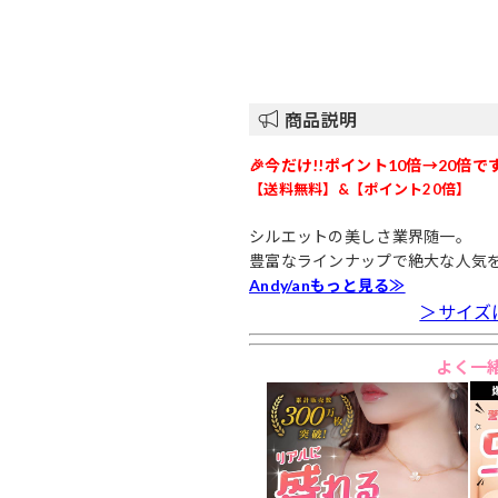
商品説明
🎉今だけ!!ポイント10倍→20倍です
【送料無料】&【ポイント20倍】
シルエットの美しさ業界随一。
豊富なラインナップで絶大な人気
Andy/anもっと見る≫
＞サイズ
よく一