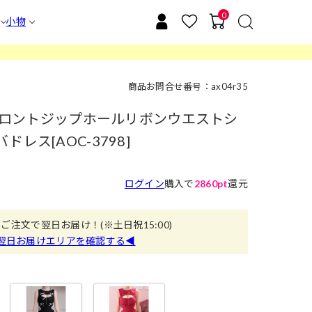
0
小物
商品お問合せ番号：ax04r35
]フロントジップホールリボンウエストシ
レス[AOC-3798]
ログイン
購入で
2860pt
還元
のご注文で翌日お届け！
(※土日祝15:00)
翌日お届けエリアを確認する◀