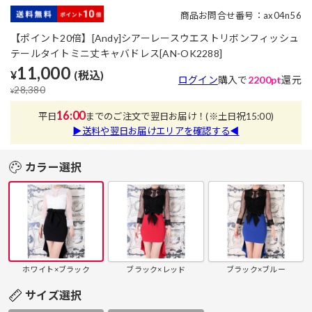
商品お問合せ番号：ax04n56
【ポイント20倍】[Andy]シアーレースウエストリボンフィッシュ
テールタイトミニ丈キャバドレス[AN-OK2288]
11,000
¥
(税込)
ログイン
購入で
2200pt
還元
28,380
¥
16:00
平日
までのご注文で翌日お届け！
(※土日祝15:00)
▶送料や翌日お届けエリアを確認する◀
カラー選択
ホワイト×ブラック
ブラック×レッド
ブラック×ブルー
サイズ選択