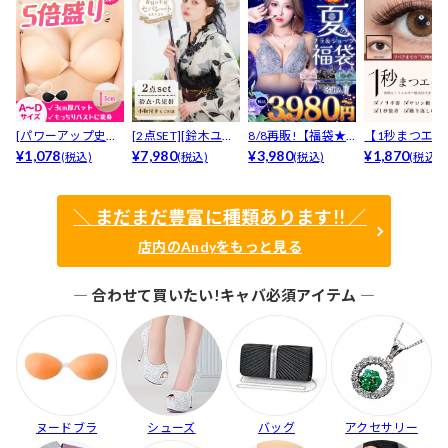
[パワーアップ史上
[2点SET][鈴木ユリ
8/8再販!【福袋★
【1秒まつエク
最強5倍盛りアップ
¥1,078
ア(baby)...
¥7,980
ブラセット3点
¥3,980
リュームタイ
¥1,870
(税込)
(税込)
(税込)
(税込)
も...
入】...
ブ...
＼ まだまだ豊富に種類あります!! ／
店内のAndyをもっと見る
― 合わせて買いたい!キャバ必須アイテム ―
ヌードブラ
シューズ
バッグ
アクセサリー