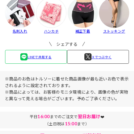
名刺入れ
ハンカチ
補正下着
ストッキング
シェアする
LINEで共有する
Ｘでつぶやく
※商品のお色はトルソーに着せた商品画像が最も近いお色で表示
されるように設定されております。
※商品によっては、お客様のモニタ環境により、画像の色が実物
と異なって見える場合がございます。予めご了承ください。
16:00
翌日お届け
平日
までのご注文で
❤️
15:00
（土日祝は
まで）