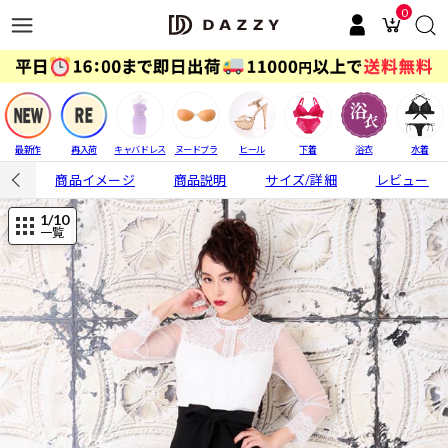
0
最新作
再入荷
キャバドレス
ヌードブラ
ヒール
下着
浴衣
水着
商品イメージ
商品説明
サイズ/詳細
レビュー
1
/10
一覧