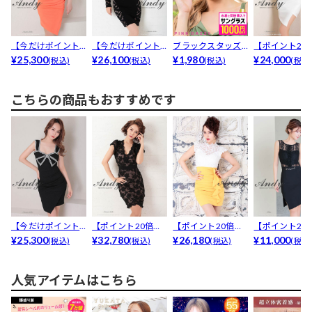
【今だけポイント2
【今だけポイント0
ブラックスタッズ
【ポイント20
0倍】[Andy]オ...
¥25,300
倍】[Andy]シア...
¥26,100
サングラス
¥1,980
[Andy]シアーレ.
¥24,000
(税込)
(税込)
(税込)
(税込
こちらの商品もおすすめです
【今だけポイント2
【ポイント20倍】
【ポイント20倍】
【ポイント20
0倍】[Andy]バ...
¥25,300
[Andy]ケミカル...
¥32,780
[Andy]ハイネッ...
¥26,180
[Andy]シアーレ.
¥11,000
(税込)
(税込)
(税込)
(税込
人気アイテムはこちら