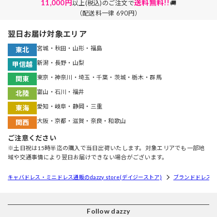
11,000円
送料無料!!
以上(税込)のご注文で
🚚
（配送料一律 690円）
翌日お届け対象エリア
宮城・秋田・山形・福島
東北
新潟・長野・山梨
甲信越
東京・神奈川・埼玉・千葉・茨城・栃木・群馬
関東
富山・石川・福井
北陸
愛知・岐阜・静岡・三重
東海
大阪・京都・滋賀・奈良・和歌山
関西
ご注意ください
※土日祝は15時半迄の購入で当日出荷いたします。対象エリアでも一部地
域や交通事情により翌日お届けできない場合がございます。
キャバドレス・ミニドレス通販のdazzy store(デイジーストア)
ブランドドレス
Follow dazzy