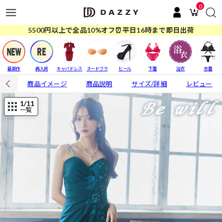
0
5500円以上で全品10%オフ⏰平日16時まで即日出荷
最新作
再入荷
キャバドレス
ヌードブラ
ヒール
下着
浴衣
水着
商品イメージ
商品説明
サイズ/詳細
レビュー
1
/11
一覧