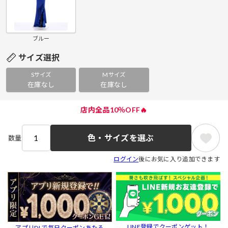
ブルー
サイズ選択
Sサイズ
Mサイズ
在庫なし
在庫なし
店内全品10％OFF🔥
色・サイズを選ぶ
数量
ログイン
後にお気に入り追加できます
LINE登録でクーポンゲット！
アプリDLで毎日クーポンあたる