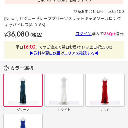
商品お問合せ番号：ax03100
[Be will] ビジュードレーププリーツスリットキャミソールロング
キャバドレス[A-0186]
36,080
ログイン
購入で
360pt
還元
¥
(税込)
16:00
平日
までのご注文で翌日お届け！
(※土日祝15:00)
▶送料や翌日お届けエリアを確認する◀
カラー選択
グリーン
ホワイト
レッド