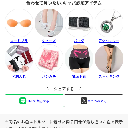
― 合わせて買いたい!キャバ必須アイテム ―
ヌードブラ
シューズ
バッグ
アクセサリー
名刺入れ
ハンカチ
補正下着
ストッキング
シェアする
LINEで共有する
Ｘでつぶやく
※商品のお色はトルソーに着せた商品画像が最も近いお色で表示