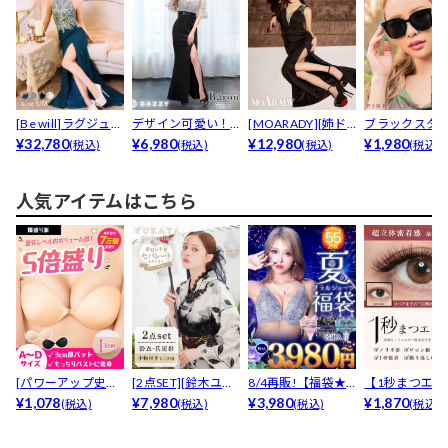
[Be will]ラグジュア
デザイン可愛い！
[MOARADY][姉ド
ブラックスタ
リービジュ...
¥32,780
大胆スリットで美
¥6,980
レス]脚長効果...
¥12,980
サングラス
¥1,980
(税込)
(税込)
(税込)
(税込)
脚魅せ...
人気アイテムはこちら
[パワーアップ史上
[2点SET][鈴木ユリ
8/4再販!【福袋★
【1秒まつエク
最強5倍盛りアップ
¥1,078
ア(baby)...
¥7,980
ブラセット3点
¥3,980
リュームタイ
¥1,870
(税込)
(税込)
(税込)
(税込)
も...
入】...
ブ...