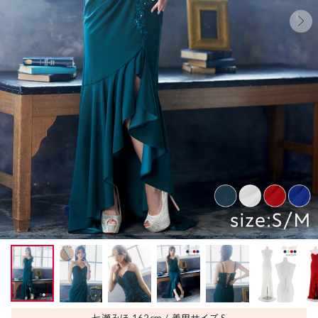
七瀬みほ 162
cm
着用サイズ S