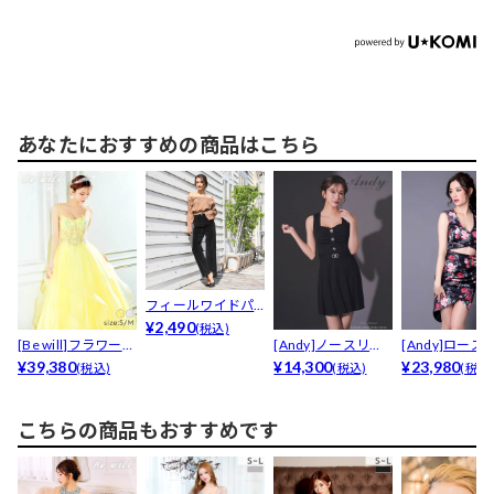
あなたにおすすめの商品はこちら
フィールワイドパ
ンツ[カジュアル/d
¥2,490
(税込)
[Be will]フラワース
[Andy]ノースリー
[Andy]ローズ
a...
パンコール...
¥39,380
ブボタンギャザー...
¥14,300
ントウエスト魅せ
¥23,980
(税込)
(税込)
(税込
こちらの商品もおすすめです