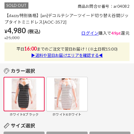
SOLD OUT
商品お問合せ番号：ar04082
【dazzy特別価格】[an]デコルテシアーツイード切り替え谷間ジッ
プタイトミニドレス[AOC-3572]
4,980
¥
(税込)
ログイン
購入で
49pt
還元
25,000
¥
16:00
平日
までのご注文で翌日お届け！
(※土日祝15:00)
▶送料や翌日お届けエリアを確認する◀
カラー選択
ホワイトXブラック
ホワイトXホワイト
サイズ選択