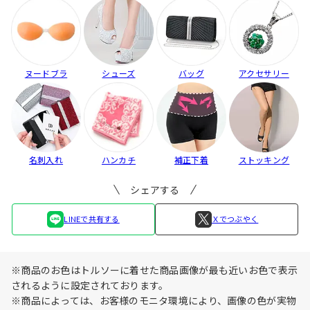
ヌードブラ
シューズ
バッグ
アクセサリー
名刺入れ
ハンカチ
補正下着
ストッキング
シェアする
LINEで共有する
Ｘでつぶやく
※商品のお色はトルソーに着せた商品画像が最も近いお色で表示
されるように設定されております。
※商品によっては、お客様のモニタ環境により、画像の色が実物