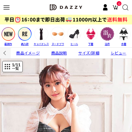
0
最新作
再入荷
キャバドレス
ヌードブラ
ヒール
下着
浴衣
水着
商品イメージ
商品説明
サイズ/詳細
レビュー
1
/11
一覧