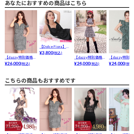
あなたにおすすめの商品はこちら
【Dolce Fiora】プ
リンセスナ...
¥3,800
(税込)
【dazzy特別価格】
【dazzy特別価格】
【dazzy特別
[an]フリンジ...
¥26,000
[Andy]ノー...
¥24,000
[Andy]ツイ...
¥24,000
(税込)
(税込)
(税込
こちらの商品もおすすめです