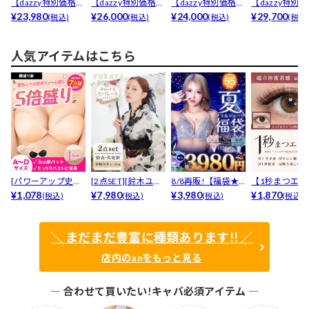
【dazzy特別価格】
【dazzy特別価格】
【dazzy特別価格】
【dazzy特別
[an]アシメス...
¥23,980
[an]フリンジ...
¥26,000
[an]ショルダ...
¥24,000
[an]パステル...
¥29,700
(税込)
(税込)
(税込)
(税込
人気アイテムはこちら
[パワーアップ史上
[2点SET][鈴木ユリ
8/8再販!【福袋★
【1秒まつエク
最強5倍盛りアップ
¥1,078
ア(baby)...
¥7,980
ブラセット3点
¥3,980
リュームタイ
¥1,870
(税込)
(税込)
(税込)
(税込)
も...
入】...
ブ...
＼ まだまだ豊富に種類あります!! ／
店内のanをもっと見る
― 合わせて買いたい!キャバ必須アイテム ―