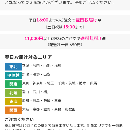
と異なって見える場合がございます。予めご了承ください。
16:00
翌日お届け
平日
までのご注文で
❤️
15:00
（土日祝は
まで）
11,000円
送料無料!!
以上(税込)のご注文で
🚚
（配送料一律 690円）
翌日お届け対象エリア
宮城・秋田・山形・福島
東北
新潟・長野・山梨
甲信越
東京・神奈川・埼玉・千葉・茨城・栃木・群馬
関東
富山・石川・福井
北陸
愛知・岐阜・静岡・三重
東海
大阪・京都・滋賀・奈良・和歌山
関西
ご注意ください
※土日祝は15時半迄の購入で当日出荷いたします。対象エリアでも一部地