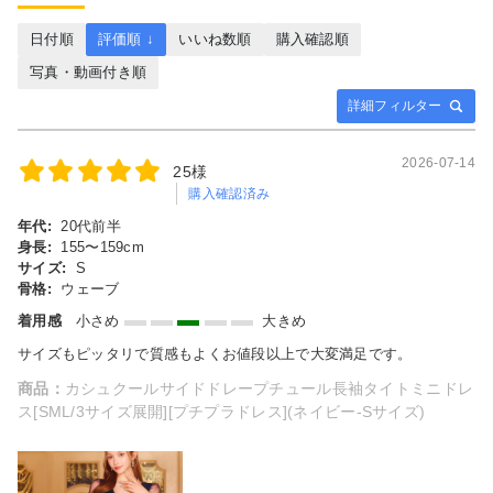
日付順
評価順 ↓
いいね数順
購入確認順
写真・動画付き順
詳細フィルター
2026-07-14
25様
購入確認済み
年代:
20代前半
身長:
155〜159cm
サイズ:
S
骨格:
ウェーブ
着用感
小さめ
大きめ
サイズもピッタリで質感もよくお値段以上で大変満足です。
商品：
カシュクールサイドドレープチュール長袖タイトミニドレ
ス[SML/3サイズ展開][プチプラドレス](ネイビー-Sサイズ)