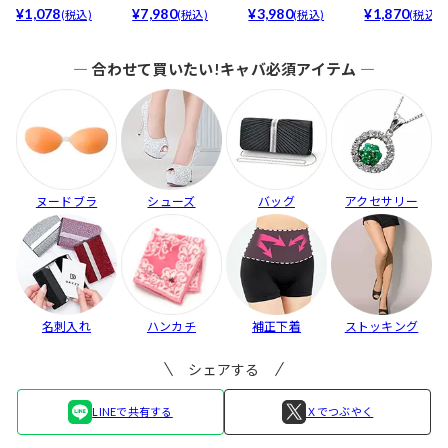
最強5倍盛りアップ
¥1,078
ア(baby)...
¥7,980
ブラセット3点
¥3,980
リュームタイ
¥1,870
(税込)
(税込)
(税込)
(税込)
も...
入】...
ブ...
― 合わせて買いたい!キャバ必須アイテム ―
ヌードブラ
シューズ
バッグ
アクセサリー
名刺入れ
ハンカチ
補正下着
ストッキング
シェアする
LINEで共有する
Ｘでつぶやく