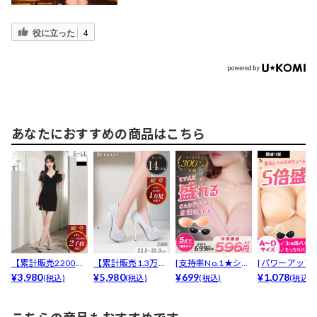
役に立った
4
あなたにおすすめの商品はこちら
【累計販売2200枚
【累計販売1.3万足
[支持率No.1★シリ
[パワーアップ
以上】SEXYカシ...
¥3,980
突破】「キラキラ
¥5,980
コン100％ヌー...
¥699
最強5倍盛りア
¥1,078
(税込)
(税込)
(税込)
(税込)
か...
も...