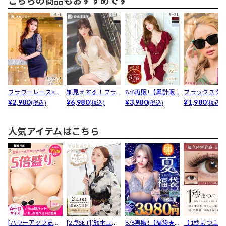
こちらの商品もおすすめです
フラワーレース×ス
細見えする！フラ
8/6再販!【累計販
ブラックスタ
リット美脚魅せで
¥2,980
ワーレースドッキ
¥6,980
売5000枚突破】...
¥3,980
サングラス
¥1,980
(税込)
(税込)
(税込)
(税込)
色気...
ングシ...
人気アイテムはこちら
[パワーアップ史上
[2点SET][鈴木ユリ
8/8再販!【福袋★
【1秒まつエク