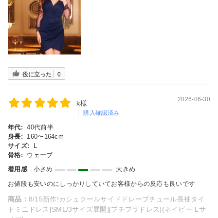
役に立った
0
2026-06-30
k様
購入確認済み
年代:
40代前半
身長:
160〜164cm
サイズ:
L
骨格:
ウェーブ
着用感
小さめ
大きめ
お値段も安いのにしっかりしていてお客様からの反応も良いです
商品：
8/15新作!カシュクールサイドドレープチュール長袖タイ
トミニドレス[SML/3サイズ展開][プチプラドレス](ネイビー-Lサ