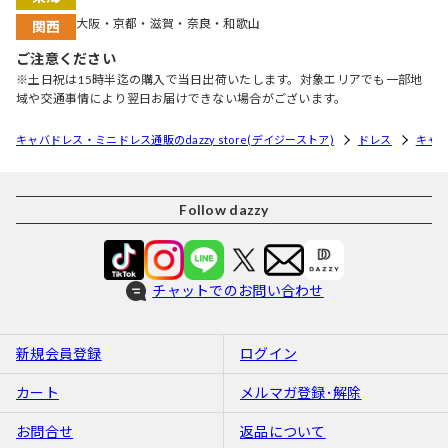
大阪・京都・滋賀・奈良・和歌山
関西
ご注意ください
※土日祝は15時半迄の購入で当日出荷いたします。対象エリアでも一部地
域や交通事情により翌日お届けできない場合がございます。
キャバドレス・ミニドレス通販のdazzy store(デイジーストア)
ドレス
キャ
Follow dazzy
チャットでのお問い合わせ
新規会員登録
ログイン
カート
メルマガ登録･解除
お問合せ
返品について