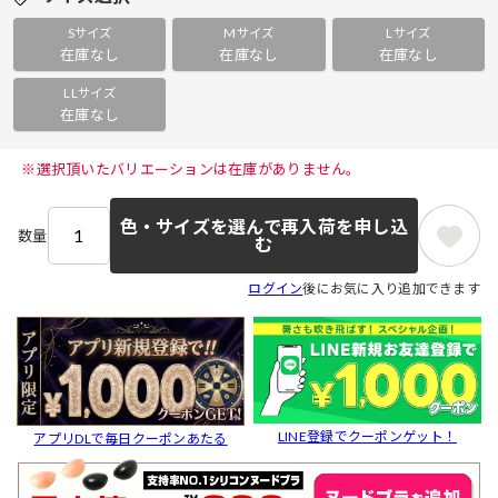
Sサイズ
Mサイズ
Lサイズ
在庫なし
在庫なし
在庫なし
LLサイズ
在庫なし
 ※選択頂いたバリエーションは在庫がありません。 
色・サイズを選んで再入荷を申し込
数量
む
ログイン
後にお気に入り追加できます
LINE登録でクーポンゲット！
アプリDLで毎日クーポンあたる