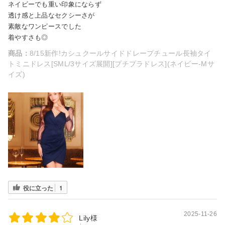
ネイビーでも重い印象にならず
透け感と上品なセクシーさが
素敵なワンピースでした
着やすさも◎
商品：
8/15新作!カシュクールサイドドレープチュール長袖タイ
トミニドレス[SML/3サイズ展開][プチプラドレス](ネイビー-Mサ
イズ)
役に立った
1
2025-11-26
Lily様