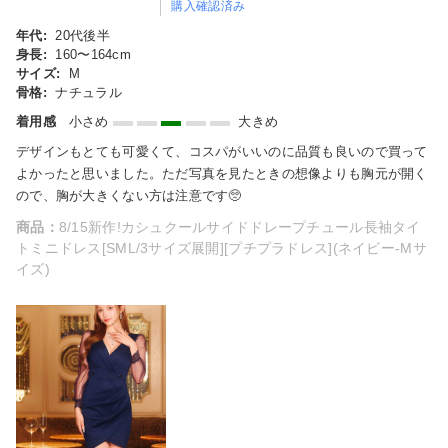
購入確認済み
年代:
20代後半
身長:
160〜164cm
サイズ:
M
骨格:
ナチュラル
着用感
小さめ
大きめ
デザインもとても可愛くて、コスパがいいのに品質も良いので買って
よかったと思いました。ただ写真を見たときの想像よりも胸元が開く
ので、胸が大きくない方は注意です🥺
商品：
8/15新作!カシュクールサイドドレープチュール長袖タイ
トミニドレス[SML/3サイズ展開][プチプラドレス](ネイビー-Mサ
イズ)