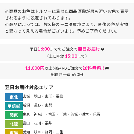
※商品のお色はトルソーに着せた商品画像が最も近いお色で表示
されるように設定されております。
※商品によっては、お客様のモニタ環境により、画像の色が実物
と異なって見える場合がございます。予めご了承ください。
16:00
翌日お届け
平日
までのご注文で
❤️
15:00
（土日祝は
まで）
11,000円
送料無料!!
以上(税込)のご注文で
🚚
（配送料一律 690円）
翌日お届け対象エリア
宮城・秋田・山形・福島
東北
新潟・長野・山梨
甲信越
東京・神奈川・埼玉・千葉・茨城・栃木・群馬
関東
富山・石川・福井
北陸
愛知・岐阜・静岡・三重
東海