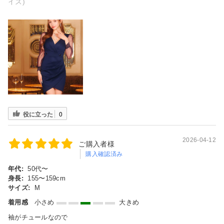
イズ)
役に立った
0
2026-04-12
ご購入者様
購入確認済み
年代:
50代〜
身長:
155〜159cm
サイズ:
M
着用感
小さめ
大きめ
袖がチュールなので