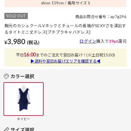
shion 159
cm
着用サイズ S
SOLD OUT
商品お問合せ番号：ap7g296
胸元のカシュクールVネックとチュールの長袖がSEXYさを演出す
るタイトミニ丈ドレス[プチプラキャバドレス]
3,980
ログイン
購入で
39pt
還元
¥
(税込)
16:00
平日
までのご注文で翌日お届け！
(※土日祝15:00)
▶送料や翌日お届けエリアを確認する◀
カラー選択
ネイビー
サイズ選択