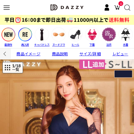
0
最新作
再入荷
キャバドレス
ヌードブラ
ヒール
下着
浴衣
水着
商品イメージ
商品説明
サイズ/詳細
レビュー
1
/18
一覧