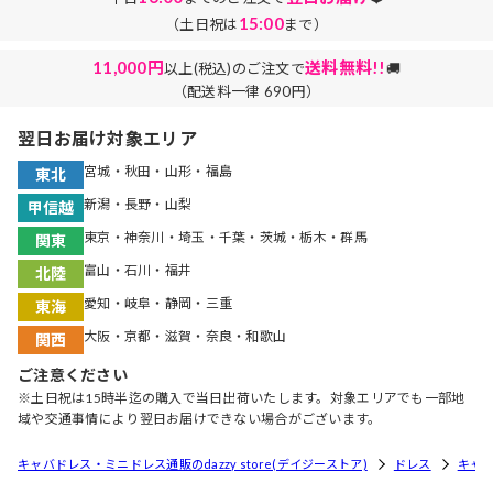
15:00
（土日祝は
まで）
11,000円
送料無料!!
以上(税込)のご注文で
🚚
（配送料一律 690円）
翌日お届け対象エリア
宮城・秋田・山形・福島
東北
新潟・長野・山梨
甲信越
東京・神奈川・埼玉・千葉・茨城・栃木・群馬
関東
富山・石川・福井
北陸
愛知・岐阜・静岡・三重
東海
大阪・京都・滋賀・奈良・和歌山
関西
ご注意ください
※土日祝は15時半迄の購入で当日出荷いたします。対象エリアでも一部地
域や交通事情により翌日お届けできない場合がございます。
キャバドレス・ミニドレス通販のdazzy store(デイジーストア)
ドレス
キャ