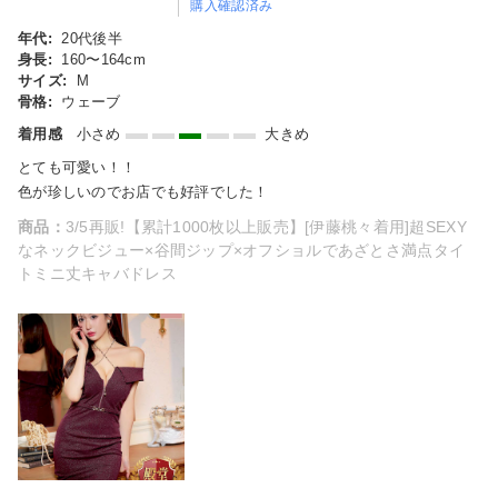
購入確認済み
年代:
20代後半
身長:
160〜164cm
サイズ:
M
骨格:
ウェーブ
着用感
小さめ
大きめ
とても可愛い！！
色が珍しいのでお店でも好評でした！
商品：
3/5再販!【累計1000枚以上販売】[伊藤桃々着用]超SEXY
なネックビジュー×谷間ジップ×オフショルであざとさ満点タイ
トミニ丈キャバドレス