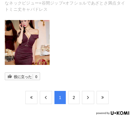
なネックビジュー×谷間ジップ×オフショルであざとさ満点タイ
トミニ丈キャバドレス
役に立った
0
​1
​2