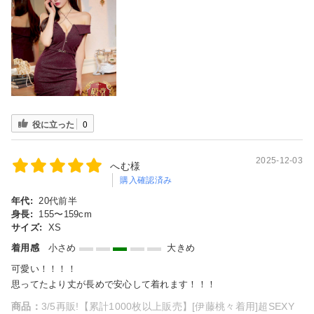
役に立った
0
2025-12-03
へむ様
購入確認済み
年代:
20代前半
身長:
155〜159cm
サイズ:
XS
着用感
小さめ
大きめ
可愛い！！！！
思ってたより丈が長めで安心して着れます！！！
商品：
3/5再販!【累計1000枚以上販売】[伊藤桃々着用]超SEXY