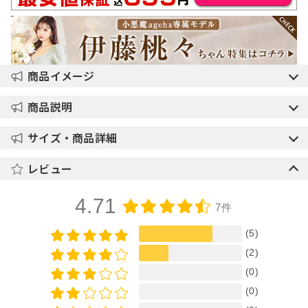
商品イメージ
商品説明
サイズ・商品詳細
レビュー
4.71
7件
(5)
(2)
(0)
(0)