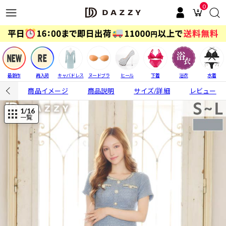
0
最新作
再入荷
キャバドレス
ヌードブラ
ヒール
下着
浴衣
水着
商品イメージ
商品説明
サイズ/詳細
レビュー
1
/16
一覧