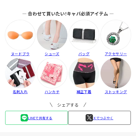
も...
入】...
ブ...
― 合わせて買いたい!キャバ必須アイテム ―
ヌードブラ
シューズ
バッグ
アクセサリー
名刺入れ
ハンカチ
補正下着
ストッキング
シェアする
LINEで共有する
Ｘでつぶやく