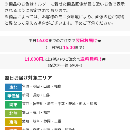
※商品のお色はトルソーに着せた商品画像が最も近いお色で表示
されるように設定されております。
※商品によっては、お客様のモニタ環境により、画像の色が実物
と異なって見える場合がございます。予めご了承ください。
16:00
翌日お届け
平日
までのご注文で
❤️
15:00
（土日祝は
まで）
11,000円
送料無料!!
以上(税込)のご注文で
🚚
（配送料一律 690円）
翌日お届け対象エリア
宮城・秋田・山形・福島
東北
新潟・長野・山梨
甲信越
東京・神奈川・埼玉・千葉・茨城・栃木・群馬
関東
富山・石川・福井
北陸
愛知・岐阜・静岡・三重
東海
大阪・京都・滋賀・奈良・和歌山