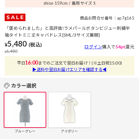
shion 159
cm
着用サイズ S
商品お問合せ番号：ap7g165
「褒められました」と高評価!ラメパールボタンビジュー刺繍半
袖タイトミニ丈キャバドレス[SML/3サイズ展開]
5,480
¥
(税込)
ログイン
購入で
54pt
還元
6,480
¥
16:00
平日
までのご注文で翌日お届け！
(※土日祝15:00)
▶送料や翌日お届けエリアを確認する◀
カラー選択
ブルーグレー
アイボリー