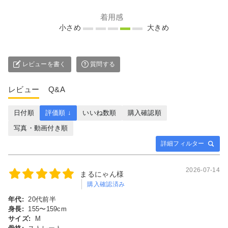
着用感
小さめ
大きめ
レビューを書く
質問する
レビュー
Q&A
日付順
評価順 ↓
いいね数順
購入確認順
写真・動画付き順
詳細フィルター
2026-07-14
まるにゃん様
購入確認済み
年代:
20代前半
身長:
155〜159cm
サイズ:
M