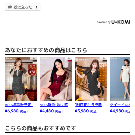
役に立った
1
あなたにおすすめの商品はこちら
8/18頃再販予定!
5/18新作!透け感レ
[明日花キララ着用]
ツイード丸襟
【累計3400枚...
¥6,980
ース袖が映えるS...
¥4,480
体のラインが綺麗
¥5,980
ューフロント
¥4,980
(税込)
(税込)
(税込)
(税込)
に...
トアウ...
こちらの商品もおすすめです