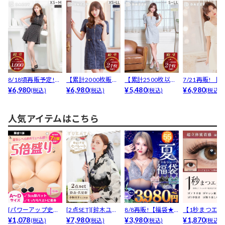
8/18頃再販予定!
【累計2000枚販
【累計2500枚以上
7/21再販! 【
[明日花キララ着...
¥6,980
売】細見え間違い
¥6,980
販売!!】フロント...
¥5,480
売1000枚突...
¥6,980
(税込)
(税込)
(税込)
(税込)
なし...
人気アイテムはこちら
[パワーアップ史上
[2点SET][鈴木ユリ
8/8再販!【福袋★
【1秒まつエク
最強5倍盛りアップ
¥1,078
ア(baby)...
¥7,980
ブラセット3点
¥3,980
リュームタイ
¥1,870
(税込)
(税込)
(税込)
(税込)