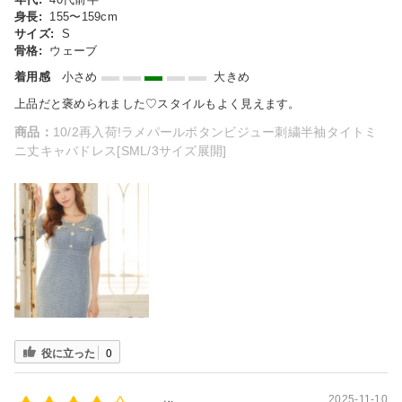
身長:
155〜159cm
サイズ:
S
骨格:
ウェーブ
着用感
小さめ
大きめ
上品だと褒められました♡スタイルもよく見えます。
商品：
10/2再入荷!ラメパールボタンビジュー刺繍半袖タイトミ
ニ丈キャバドレス[SML/3サイズ展開]
役に立った
0
2025-11-10