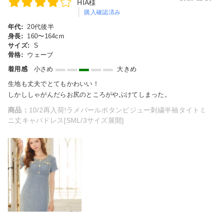
HIA様
購入確認済み
年代:
20代後半
身長:
160〜164cm
サイズ:
S
骨格:
ウェーブ
着用感
小さめ
大きめ
生地も丈夫でとてもかわいい！
しかししゃがんだらお尻のところがやぶけてしまった。
商品：
10/2再入荷!ラメパールボタンビジュー刺繍半袖タイトミ
ニ丈キャバドレス[SML/3サイズ展開]