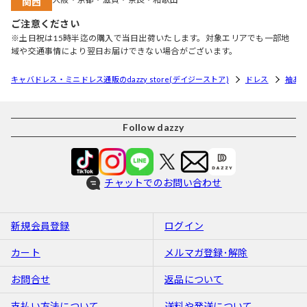
関西
ご注意ください
※土日祝は15時半迄の購入で当日出荷いたします。対象エリアでも一部地
域や交通事情により翌日お届けできない場合がございます。
キャバドレス・ミニドレス通販のdazzy store(デイジーストア)
ドレス
袖あ
Follow dazzy
チャットでのお問い合わせ
新規会員登録
ログイン
カート
メルマガ登録･解除
お問合せ
返品について
支払い方法について
送料や発送について