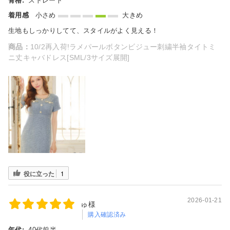
骨格:
ストレート
着用感
小さめ
大きめ
生地もしっかりしてて、スタイルがよく見える！
商品：
10/2再入荷!ラメパールボタンビジュー刺繍半袖タイトミ
ニ丈キャバドレス[SML/3サイズ展開]
役に立った
1
2026-01-21
ゅ様
購入確認済み
年代:
40代前半