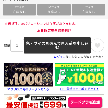
Sサイズ
Mサイズ
Lサイズ
在庫なし
在庫なし
在庫なし
 ※選択頂いたバリエーションは在庫がありません。 
本日限定⏰全額無料!?
色・サイズを選んで再入荷を申し込
数量
む
ログイン
後にお気に入り追加できます
LINE登録でクーポンゲット！
アプリDLで毎日クーポンあたる