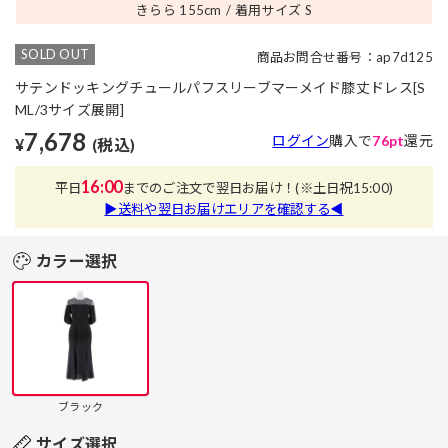
きらら 155
cm
着用サイズ S
SOLD OUT
商品お問合せ番号：ap7d125
サテンドッキングチュールパフスリーブマーメイド膝丈ドレス[S
ML/3サイズ展開]
7,678
ログイン
購入で
76pt
還元
¥
(税込)
16:00
平日
までのご注文で翌日お届け！
(※土日祝15:00)
▶送料や翌日お届けエリアを確認する◀
カラー選択
ブラック
サイズ選択