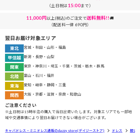
15:00
（土日祝は
まで）
11,000円
送料無料!!
以上(税込)のご注文で
🚚
（配送料一律 690円）
翌日お届け対象エリア
宮城・秋田・山形・福島
東北
新潟・長野・山梨
甲信越
東京・神奈川・埼玉・千葉・茨城・栃木・群馬
関東
富山・石川・福井
北陸
愛知・岐阜・静岡・三重
東海
大阪・京都・滋賀・奈良・和歌山
関西
ご注意ください
※土日祝は15時半迄の購入で当日出荷いたします。対象エリアでも一部地
域や交通事情により翌日お届けできない場合がございます。
キャバドレス・ミニドレス通販のdazzy store(デイジーストア)
ドレス
膝丈ド