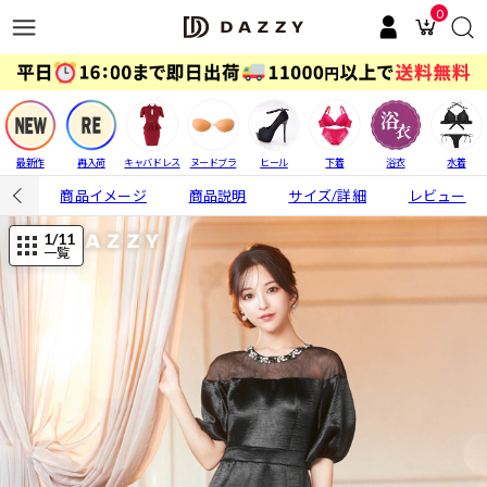
0
最新作
再入荷
キャバドレス
ヌードブラ
ヒール
下着
浴衣
水着
商品イメージ
商品説明
サイズ/詳細
レビュー
1
/11
一覧