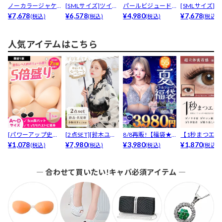
ノーカラージャケ
[SMLサイズ]ツイー
パールビジュード
[SMLサイズ]
ット&フラワー...
¥7,678
ドチェーンフェイ...
¥6,578
ッキングレースフ
¥4,980
イリボンパイピン
¥7,678
(税込)
(税込)
(税込)
(税込)
レア袖...
人気アイテムはこちら
[パワーアップ史上
[2点SET][鈴木ユリ
8/8再販!【福袋★
【1秒まつエク
最強5倍盛りアップ
¥1,078
ア(baby)...
¥7,980
ブラセット3点
¥3,980
リュームタイ
¥1,870
(税込)
(税込)
(税込)
(税込)
も...
入】...
ブ...
― 合わせて買いたい!キャバ必須アイテム ―