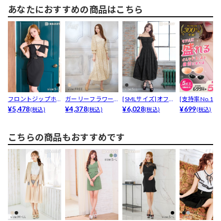
あなたにおすすめの商品はこちら
フロントジップホ
ガーリーフラワー
[SMLサイズ]オフシ
[支持率No.1
ールベルトモチー
¥5,478
プリントフロント
¥4,378
ョルダーパンチン...
¥6,028
コン100％ヌー.
¥699
(税込)
(税込)
(税込)
(税込)
フオフ...
ボタン...
こちらの商品もおすすめです