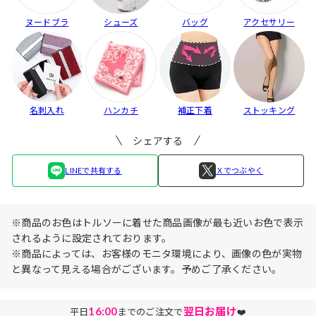
ヌードブラ
シューズ
バッグ
アクセサリー
名刺入れ
ハンカチ
補正下着
ストッキング
シェアする
LINEで共有する
Ｘでつぶやく
※商品のお色はトルソーに着せた商品画像が最も近いお色で表示
されるように設定されております。
※商品によっては、お客様のモニタ環境により、画像の色が実物
と異なって見える場合がございます。予めご了承ください。
16:00
翌日お届け
平日
までのご注文で
❤️