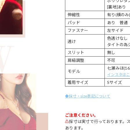
ポリウレタ
[裏地]あり
伸縮性
有り(横のみ
パッド
あり 普通
ファスナー
左サイド
色透けなし
透け
タイトの為
スリット
無し
肩紐調整
不可
七瀬みほ(16
モデル
インスタは
着用サイズ
Sサイズ
◆採寸・size表記について
ご注意ください。
⚠
採寸は実寸で行っております。
あります。