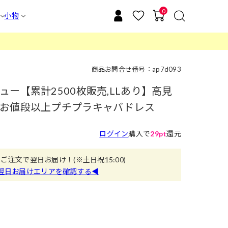
0
小物
商品お問合せ番号：ap7d093
ー【累計2500枚販売,LLあり】高見
お値段以上プチプラキャバドレス
ログイン
購入で
29pt
還元
のご注文で翌日お届け！
(※土日祝15:00)
翌日お届けエリアを確認する◀