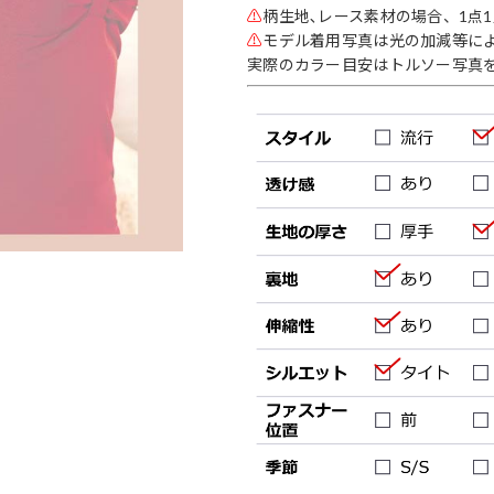
⚠
柄生地､レース素材の場合、1点
⚠
モデル着用写真は光の加減等に
実際のカラー目安はトルソー写真