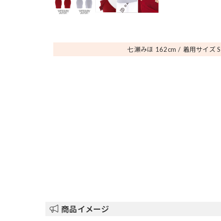
七瀬みほ 162
cm
着用サイズ S
商品イメージ