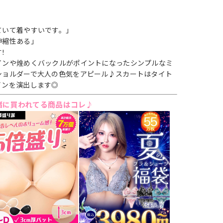
ていて着やすいです。」
伸縮性ある」
!
インや煌めくバックルがポイントになったシンプルなミ
ショルダーで大人の色気をアピール♪スカートはタイト
インを演出します◎
緒に買われてる商品はコレ♪