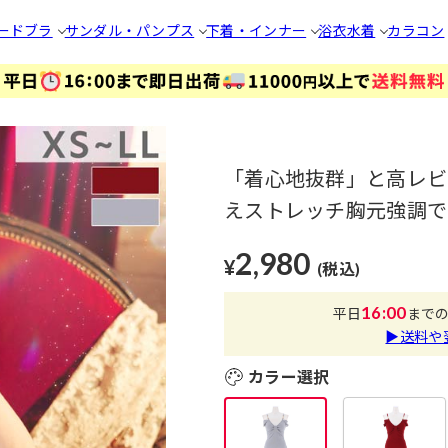
ードブラ
サンダル・パンプス
下着・インナー
浴衣
水着
カラコン
「着心地抜群」と高レビュ
えストレッチ胸元強調で
2,980
¥
(税込)
16:00
平日
まで
▶送料や
カラー選択