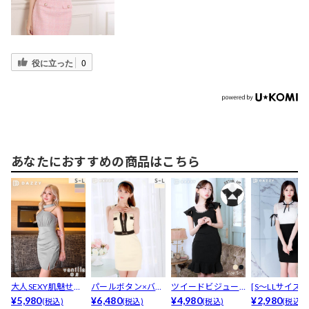
役に立った
0
あなたにおすすめの商品はこちら
大人SEXY肌魅せワ
パールボタン×バイ
ツイードビジュー
[S～LLサイズ]
ンショルチェーン
¥5,980
カラーがクラシカ
¥6,480
バックオープンフ
¥4,980
ン付きトップ透け
¥2,980
(税込)
(税込)
(税込)
(税込)