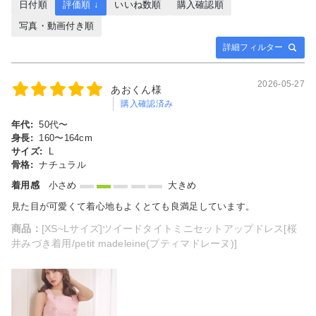
日付順
評価順 ↓
いいね数順
購入確認順
写真・動画付き順
詳細フィルター
2026-05-27
あおくん様
購入確認済み
年代:
50代〜
身長:
160〜164cm
サイズ:
L
骨格:
ナチュラル
着用感
小さめ
大きめ
見た目が可愛くて着心地もよくとても良満足しています。
商品：
[XS~Lサイズ]ツイードタイトミニセットアップドレス[桜
井みづき着用/petit madeleine(プティマドレーヌ)]