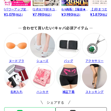
[パワーアップ史上
[2点SET][鈴木ユリ
8/4再販!【福袋★
【1秒まつエク
最強5倍盛りアップ
¥1,078
ア(baby)...
¥7,980
ブラセット3点
¥3,980
リュームタイ
¥1,870
(税込)
(税込)
(税込)
(税込)
も...
入】...
ブ...
― 合わせて買いたい!キャバ必須アイテム ―
ヌードブラ
シューズ
バッグ
アクセサリー
名刺入れ
ハンカチ
補正下着
ストッキング
シェアする