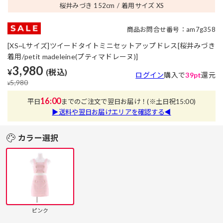
桜井みづき 152
cm
着用サイズ XS
商品お問合せ番号：am7g358
[XS~Lサイズ]ツイードタイトミニセットアップドレス[桜井みづき
着用/petit madeleine(プティマドレーヌ)]
3,980
¥
(税込)
ログイン
購入で
39pt
還元
5,980
¥
16:00
平日
までのご注文で翌日お届け！
(※土日祝15:00)
▶送料や翌日お届けエリアを確認する◀
カラー選択
ピンク