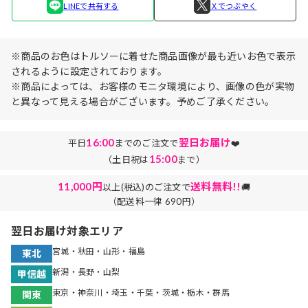
LINEで共有する
Ｘでつぶやく
※商品のお色はトルソーに着せた商品画像が最も近いお色で表示
されるように設定されております。
※商品によっては、お客様のモニタ環境により、画像の色が実物
と異なって見える場合がございます。予めご了承ください。
16:00
翌日お届け
平日
までのご注文で
❤️
15:00
（土日祝は
まで）
11,000円
送料無料!!
以上(税込)のご注文で
🚚
（配送料一律 690円）
翌日お届け対象エリア
宮城・秋田・山形・福島
東北
新潟・長野・山梨
甲信越
東京・神奈川・埼玉・千葉・茨城・栃木・群馬
関東