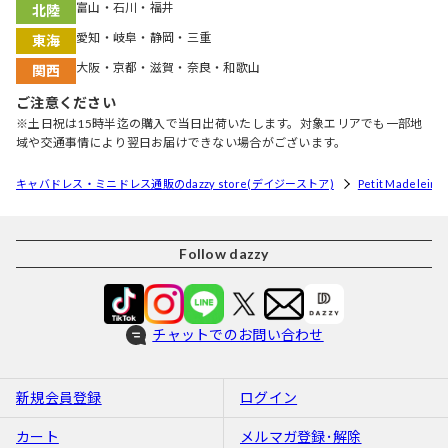
富山・石川・福井
北陸
愛知・岐阜・静岡・三重
東海
大阪・京都・滋賀・奈良・和歌山
関西
ご注意ください
※土日祝は15時半迄の購入で当日出荷いたします。対象エリアでも一部地
域や交通事情により翌日お届けできない場合がございます。
キャバドレス・ミニドレス通販のdazzy store(デイジーストア)
Petit Madele
Follow dazzy
チャットでのお問い合わせ
新規会員登録
ログイン
カート
メルマガ登録･解除