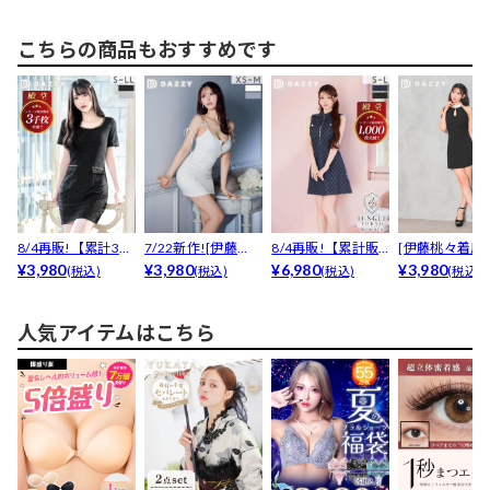
ウ...
ル♪...
リルマ...
こちらの商品もおすすめです
8/4再販!【累計300
7/22新作![伊藤
8/4再販!【累計販
[伊藤桃々着用
0枚販売,LL...
¥3,980
桃々着用]プチプ
¥3,980
売枚数1800枚突...
¥6,980
カット×細見え
¥3,980
(税込)
(税込)
(税込)
(税込)
ラ...
ラ...
人気アイテムはこちら