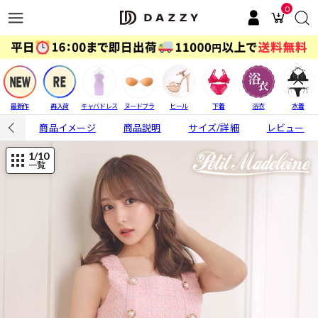
0
最新作
再入荷
キャバドレス
ヌードブラ
ヒール
下着
浴衣
水着
商品イメージ
商品説明
サイズ/詳細
レビュー
1
/10
一覧