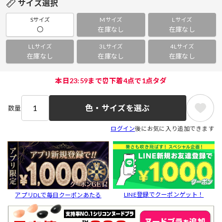
サイズ選択
Sサイズ
Mサイズ
Lサイズ
〇
在庫なし
在庫なし
LLサイズ
3Lサイズ
4Lサイズ
在庫なし
在庫なし
在庫なし
本日23:59まで⏰下着4点で1点タダ
色・サイズを選ぶ
数量
ログイン
後にお気に入り追加できます
LINE登録でクーポンゲット！
アプリDLで毎日クーポンあたる