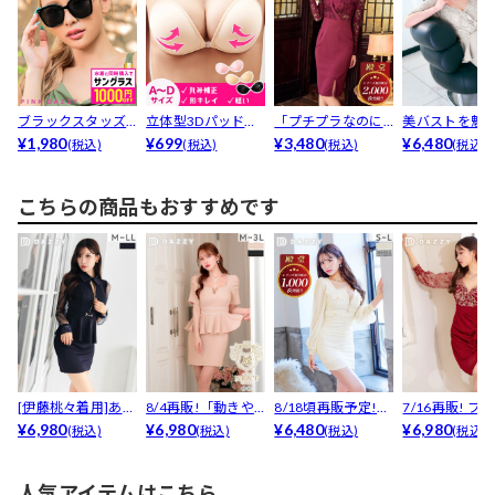
ブラックスタッズ
立体型3Dパッド付
「プチプラなのに
美バストを魅せ
サングラス
¥1,980
きヌードブラ
¥699
生地しっかり」
¥3,480
ネック×美くび
¥6,480
(税込)
(税込)
(税込)
(税込)
【累計2...
プ...
こちらの商品もおすすめです
[伊藤桃々着用]あざ
8/4再販!「動きや
8/18頃再販予定!
7/16再販! フ
とセクシー谷間ジ
¥6,980
すい」褒められ生
¥6,980
【累計販売100...
¥6,480
ジップシアーダ.
¥6,980
(税込)
(税込)
(税込)
(税込)
ッ...
地...
人気アイテムはこちら