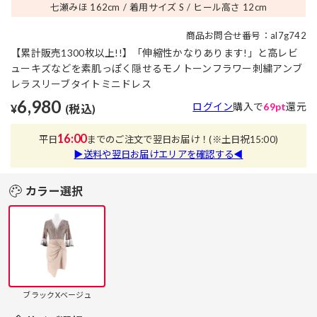
七瀬みほ 162
cm
着用サイズ S
ヒール高さ 12
cm
商品お問合せ番号：al7g742
【累計販売1300枚以上!!】「伸縮性かなりあります!」と高レビ
ューキズなどを素肌っぽく隠せるモノトーンフラワー刺繍アンブ
レラスリーブタイトミニドレス
6,980
ログイン
購入で
69pt
還元
¥
(税込)
16:00
平日
までのご注文で翌日お届け！
(※土日祝15:00)
▶送料や翌日お届けエリアを確認する◀
カラー選択
ブラックXベージュ