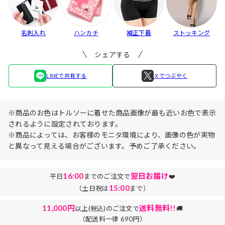
名刺入れ
ハンカチ
補正下着
ストッキング
シェアする
LINEで共有する
Ｘでつぶやく
※商品のお色はトルソーに着せた商品画像が最も近いお色で表示
されるように設定されております。
※商品によっては、お客様のモニタ環境により、画像の色が実物
と異なって見える場合がございます。予めご了承ください。
16:00
翌日お届け
平日
までのご注文で
❤️
15:00
（土日祝は
まで）
11,000円
送料無料!!
以上(税込)のご注文で
🚚
（配送料一律 690円）