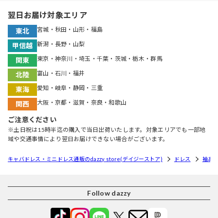
翌日お届け対象エリア
宮城・秋田・山形・福島
東北
新潟・長野・山梨
甲信越
東京・神奈川・埼玉・千葉・茨城・栃木・群馬
関東
富山・石川・福井
北陸
愛知・岐阜・静岡・三重
東海
大阪・京都・滋賀・奈良・和歌山
関西
ご注意ください
※土日祝は15時半迄の購入で当日出荷いたします。対象エリアでも一部地
域や交通事情により翌日お届けできない場合がございます。
キャバドレス・ミニドレス通販のdazzy store(デイジーストア)
ドレス
袖あ
Follow dazzy