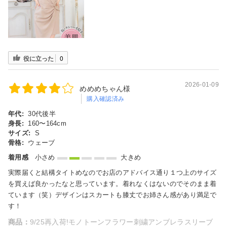
役に立った
0
2026-01-09
めめめちゃん様
購入確認済み
年代:
30代後半
身長:
160〜164cm
サイズ:
S
骨格:
ウェーブ
着用感
小さめ
大きめ
実際届くと結構タイトめなのでお店のアドバイス通り１つ上のサイズ
を買えば良かったなと思っています。着れなくはないのでそのまま着
ています（笑）デザインはスカートも膝丈でお姉さん感があり満足で
す！
商品：
9/25再入荷!モノトーンフラワー刺繍アンブレラスリーブ