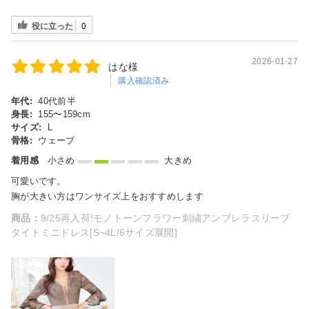
役に立った
0
2026-01-27
はな様
購入確認済み
年代:
40代前半
身長:
155〜159cm
サイズ:
L
骨格:
ウェーブ
着用感
小さめ
大きめ
可愛いです。
胸が大きい方はワンサイズ上をおすすめします
商品：
9/25再入荷!モノトーンフラワー刺繍アンブレラスリーブ
タイトミニドレス[S~4L/6サイズ展開]