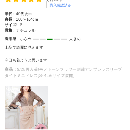
購入確認済み
年代:
40代後半
身長:
160〜164cm
サイズ:
S
骨格:
ナチュラル
着用感
小さめ
大きめ
上品で綺麗に見えます
今日も着ようと思います
商品：
9/25再入荷!モノトーンフラワー刺繍アンブレラスリーブ
タイトミニドレス[S~4L/6サイズ展開]