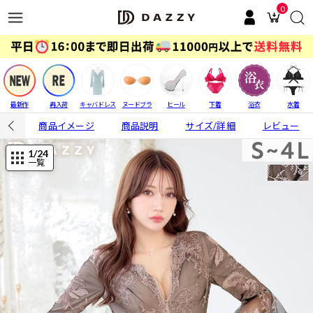
0
最新作
再入荷
キャバドレス
ヌードブラ
ヒール
下着
浴衣
水着
商品イメージ
商品説明
サイズ/詳細
レビュー
1
/24
一覧