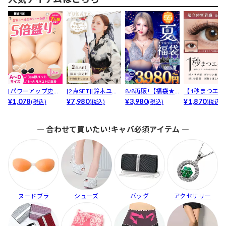
[パワーアップ史上
[2点SET][鈴木ユリ
8/8再販!【福袋★
【1秒まつエク
最強5倍盛りアップ
¥1,078
ア(baby)...
¥7,980
ブラセット3点
¥3,980
リュームタイ
¥1,870
(税込)
(税込)
(税込)
(税込)
も...
入】...
ブ...
― 合わせて買いたい!キャバ必須アイテム ―
ヌードブラ
シューズ
バッグ
アクセサリー