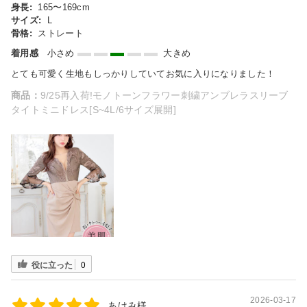
身長:
165〜169cm
サイズ:
L
骨格:
ストレート
着用感
小さめ
大きめ
とても可愛く生地もしっかりしていてお気に入りになりました！
商品：
9/25再入荷!モノトーンフラワー刺繍アンブレラスリーブ
タイトミニドレス[S~4L/6サイズ展開]
役に立った
0
2026-03-17
あけみ様