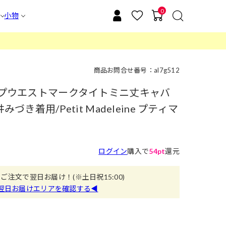
0
小物
商品お問合せ番号：al7g512
トップウエストマークタイトミニ丈キャバ
づき着用/Petit Madeleine プティマ
ログイン
購入で
54pt
還元
のご注文で翌日お届け！
(※土日祝15:00)
翌日お届けエリアを確認する◀