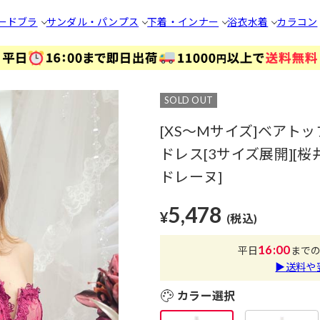
ードブラ
サンダル・パンプス
下着・インナー
浴衣
水着
カラコン
SOLD OUT
[XS～Mサイズ]ベア
ドレス[3サイズ展開][桜井み
ドレーヌ]
5,478
¥
(税込)
16:00
平日
まで
▶送料や
カラー選択