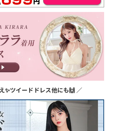
え✨ツイードドレス他にも🙌 ／