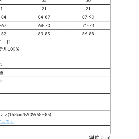
34
35
36
21
21
21
-84
84-87
87-90
-67
68-70
71-73
-82
83-85
86-88
イード
テル100%
り
り
通
ナー
(163cm/B90W58H85)
はこちら
(単位：cm)