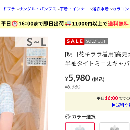
ードブラ
サンダル・パンプス
下着・インナー
浴衣
水着
カラコン
SOLD OUT
[明日花キララ着用]高
半袖タイトミニ丈キャバド
5,980
¥
(税込)
6,980
¥
16:00
平日
まで
▶送料や
カラー選択