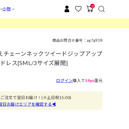
0
小物
商品お問合せ番号：ag7g938
見えチェーンネックツイードジップアップ
レス[SML/3サイズ展開]
ログイン
購入で
59pt
還元
のご注文で翌日お届け！
(※土日祝15:00)
翌日お届けエリアを確認する◀