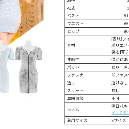
肩幅
袖丈
バスト
81
ウエスト
65
ヒップ
80
[表地]ツ
素材
ポリエス
裏地]有
伸縮性
僅かにあ
パッド
あり 普
ファスナー
前ファス
透け
透けなし
スリット
無し
肩紐調節
不可
明日花キララ
モデル
インスタ
着用サイズ
Sサイズ