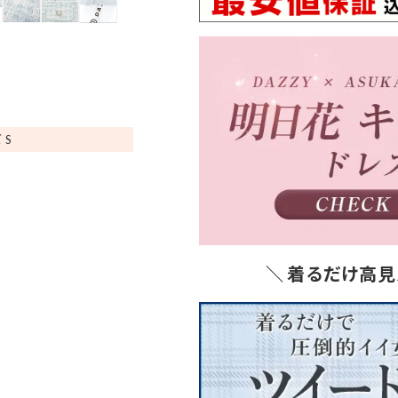
 S
＼ 着るだけ高見