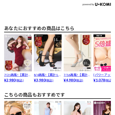
あなたにおすすめの商品はこちら
7/21再販!【累計販
8/4再販!【累計1.2
7/16再販!【累計70
[パワーアップ
売7000枚以上...
¥2,980
万足以上販売!...
¥3,980
00足販売・安...
¥4,980
最強5倍盛りア
¥1,078
(税込)
(税込)
(税込)
(税込)
も...
こちらの商品もおすすめです