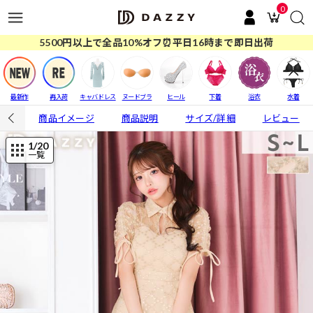
0
5500円以上で全品10%オフ⏰平日16時まで即日出荷
最新作
再入荷
キャバドレス
ヌードブラ
ヒール
下着
浴衣
水着
商品イメージ
商品説明
サイズ/詳細
レビュー
1
/20
一覧