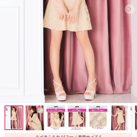
うづきふうか 152
cm
着用サイズ S