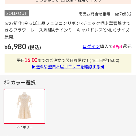
SOLD OUT
商品お問合せ番号：ag7g832
5/27新作!今っぽ上品フェミニンリボン×チェック柄♪華奢魅せで
きるフラワーレース刺繍Aラインミニキャバドレス[SML/3サイズ
展開]
6,980
ログイン
購入で
69pt
還元
¥
(税込)
16:00
平日
までのご注文で翌日お届け！
(※土日祝15:00)
▶送料や翌日お届けエリアを確認する◀
カラー選択
アイボリー