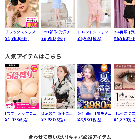
ブラックスタッズ
7/31新作!光沢チュ
トレンドシフォン
8/4再販![伊藤
サングラス
¥1,980
ール×アメスリ♪...
¥6,980
袖×ネックチェーン
¥5,980
着用]評判良き1.
¥6,980
(税込)
(税込)
(税込)
(税込)
♪ふ...
人気アイテムはこちら
[パワーアップ史上
[2点SET][鈴木ユリ
8/4再販!【福袋★
【1秒まつエク
最強5倍盛りアップ
¥1,078
ア(baby)...
¥7,980
ブラセット3点
¥3,980
リュームタイ
¥1,870
(税込)
(税込)
(税込)
(税込)
も...
入】...
ブ...
― 合わせて買いたい!キャバ必須アイテム ―