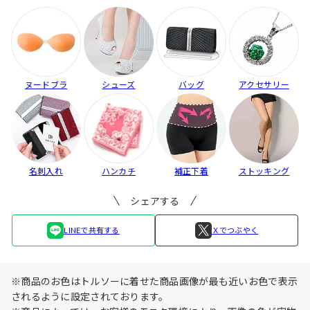
ヌードブラ
シューズ
バッグ
アクセサリー
名刺入れ
ハンカチ
補正下着
ストッキング
シェアする
LINEで共有する
Ｘでつぶやく
※商品のお色はトルソーに着せた商品画像が最も近いお色で表示
されるように設定されております。