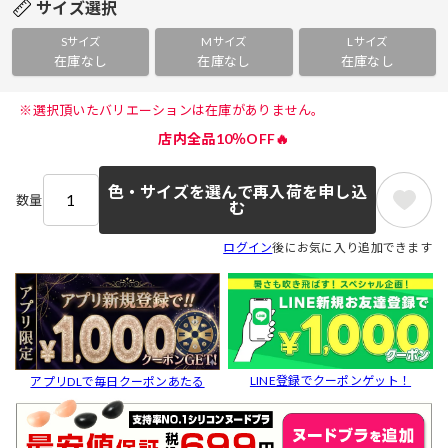
サイズ選択
Sサイズ
Mサイズ
Lサイズ
在庫なし
在庫なし
在庫なし
 ※選択頂いたバリエーションは在庫がありません。 
店内全品10％OFF🔥
色・サイズを選んで再入荷を申し込
数量
む
ログイン
後にお気に入り追加できます
LINE登録でクーポンゲット！
アプリDLで毎日クーポンあたる