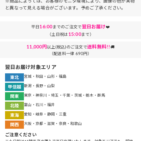
※商品によっては、お客様のモニタ環境により、画像の色が実物
と異なって見える場合がございます。予めご了承ください。
16:00
翌日お届け
平日
までのご注文で
❤️
15:00
（土日祝は
まで）
11,000円
送料無料!!
以上(税込)のご注文で
🚚
（配送料一律 690円）
翌日お届け対象エリア
宮城・秋田・山形・福島
東北
新潟・長野・山梨
甲信越
東京・神奈川・埼玉・千葉・茨城・栃木・群馬
関東
富山・石川・福井
北陸
愛知・岐阜・静岡・三重
東海
大阪・京都・滋賀・奈良・和歌山
関西
ご注意ください