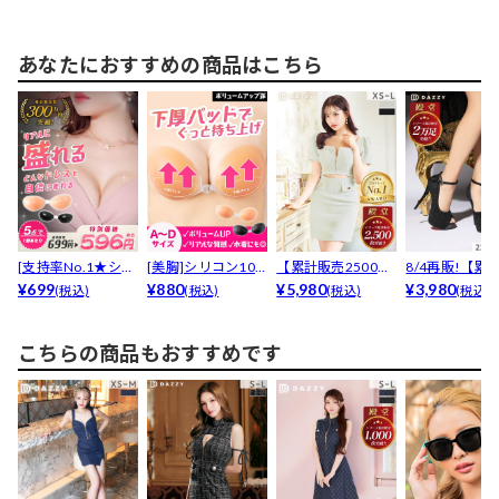
あなたにおすすめの商品はこちら
[支持率No.1★シリ
[美胸]シリコン10
【累計販売2500枚
8/4再販!【累計
コン100％ヌー...
¥699
0％下厚プッシュ
¥880
以上】[伊藤桃々
¥5,980
万足以上販売!..
¥3,980
(税込)
(税込)
(税込)
(税込)
ア...
着...
こちらの商品もおすすめです