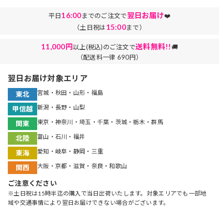
16:00
翌日お届け
平日
までのご注文で
❤️
15:00
（土日祝は
まで）
11,000円
送料無料!!
以上(税込)のご注文で
🚚
（配送料一律 690円）
翌日お届け対象エリア
宮城・秋田・山形・福島
東北
新潟・長野・山梨
甲信越
東京・神奈川・埼玉・千葉・茨城・栃木・群馬
関東
富山・石川・福井
北陸
愛知・岐阜・静岡・三重
東海
大阪・京都・滋賀・奈良・和歌山
関西
ご注意ください
※土日祝は15時半迄の購入で当日出荷いたします。対象エリアでも一部地
域や交通事情により翌日お届けできない場合がございます。