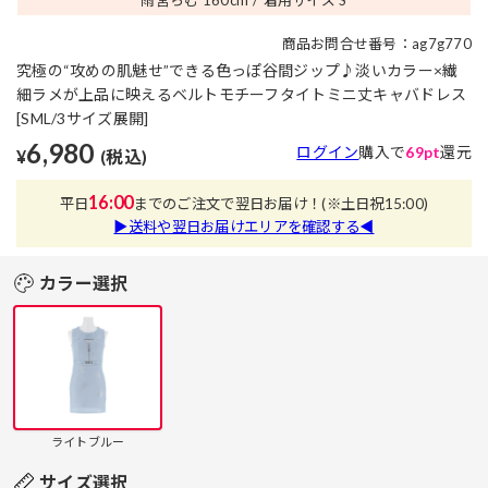
商品お問合せ番号：ag7g770
究極の“攻めの肌魅せ”できる色っぽ谷間ジップ♪淡いカラー×繊
細ラメが上品に映えるベルトモチーフタイトミニ丈キャバドレス
[SML/3サイズ展開]
6,980
ログイン
購入で
69pt
還元
¥
(税込)
16:00
平日
までのご注文で翌日お届け！
(※土日祝15:00)
▶送料や翌日お届けエリアを確認する◀
カラー選択
ライトブルー
サイズ選択