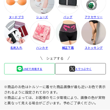
ヌードブラ
シューズ
バッグ
アクセサリー
名刺入れ
ハンカチ
補正下着
ストッキング
シェアする
LINEで共有する
Ｘでつぶやく
※商品のお色はトルソーに着せた商品画像が最も近いお色で表示
されるように設定されております。
※商品によっては、お客様のモニタ環境により、画像の色が実物
と異なって見える場合がございます。予めご了承ください。