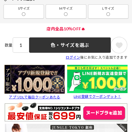
Sサイズ
Mサイズ
Lサイズ
○
○
○
店内全品10％OFF🔥
色・サイズを選ぶ
数量
ログイン
後にお気に入り追加できます
LINE登録でクーポンゲット！
アプリDLで毎日クーポンあたる