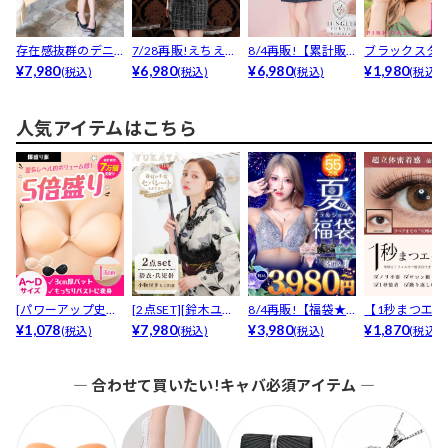
存在感抜群のデニ
7/28再販!えちえち
8/4再販!【累計販
ブラックスタ
ム×谷間ジップでエ
¥7,980
谷間ホールジップ...
¥6,980
売枚数1800枚突...
¥6,980
サングラス
¥1,980
(税込)
(税込)
(税込)
(税込)
ロ可...
人気アイテムはこちら
[パワーアップ史上
[2点SET][鈴木ユリ
8/4再販!【福袋★
【1秒まつエク
最強5倍盛りアップ
¥1,078
ア(baby)...
¥7,980
ブラセット3点
¥3,980
リュームタイ
¥1,870
(税込)
(税込)
(税込)
(税込)
も...
入】...
ブ...
― 合わせて買いたい!キャバ必須アイテム ―