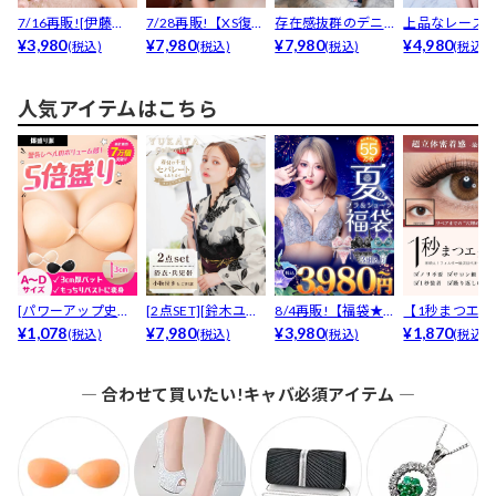
7/16再販![伊藤
7/28再販!【XS復
存在感抜群のデニ
上品なレース
桃々着用]褒めら
¥3,980
活】【累計380...
¥7,980
ム×谷間ジップでエ
¥7,980
袖の透け感×大
¥4,980
(税込)
(税込)
(税込)
(税込)
れ...
ロ可...
間魅...
人気アイテムはこちら
[パワーアップ史上
[2点SET][鈴木ユリ
8/4再販!【福袋★
【1秒まつエク
最強5倍盛りアップ
¥1,078
ア(baby)...
¥7,980
ブラセット3点
¥3,980
リュームタイ
¥1,870
(税込)
(税込)
(税込)
(税込)
も...
入】...
ブ...
― 合わせて買いたい!キャバ必須アイテム ―