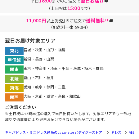
16:00
翌日お届け
平日
までのご注文で
❤️
15:00
（土日祝は
まで）
11,000円
送料無料!!
以上(税込)のご注文で
🚚
（配送料一律 690円）
翌日お届け対象エリア
宮城・秋田・山形・福島
東北
新潟・長野・山梨
甲信越
東京・神奈川・埼玉・千葉・茨城・栃木・群馬
関東
富山・石川・福井
北陸
愛知・岐阜・静岡・三重
東海
大阪・京都・滋賀・奈良・和歌山
関西
ご注意ください
※土日祝は15時半迄の購入で当日出荷いたします。対象エリアでも一部地
域や交通事情により翌日お届けできない場合がございます。
キャバドレス・ミニドレス通販のdazzy store(デイジーストア)
ドレス
袖あ