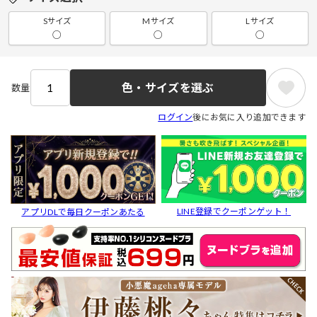
Sサイズ
Mサイズ
Lサイズ
○
○
○
色・サイズを選ぶ
数量
ログイン
後にお気に入り追加できます
LINE登録でクーポンゲット！
アプリDLで毎日クーポンあたる