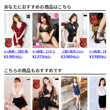
あなたにおすすめの商品はこちら
8/6再販!【累計販
8/4再販!【3点セッ
【累計販売3000枚
8/4再販!【累計
売5000枚突破】...
¥3,980
ト】【三上悠亜着...
¥2,970
以上】「着やせす
¥3,980
万足以上販売!..
¥3,980
(税込)
(税込)
(税込)
(税込)
る...
こちらの商品もおすすめです