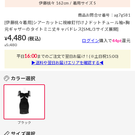
伊藤桃々 162
cm
着用サイズ S
商品お問合せ番号：ag7g581
[伊藤桃々着用]シアーカットに視線釘付け♪ドットチュール袖×胸
元ギャザーのタイトミニ丈キャバドレス[SML/3サイズ展開]
4,480
¥
(税込)
ログイン
購入で
44pt
還元
5,480
¥
16:00
平日
までのご注文で翌日お届け！
(※土日祝15:00)
▶送料や翌日お届けエリアを確認する◀
カラー選択
ブラック
サイズ選択