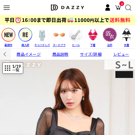
0
最新作
再入荷
キャバドレス
ヌードブラ
ヒール
下着
浴衣
水着
商品イメージ
商品説明
サイズ/詳細
レビュー
1
/19
一覧