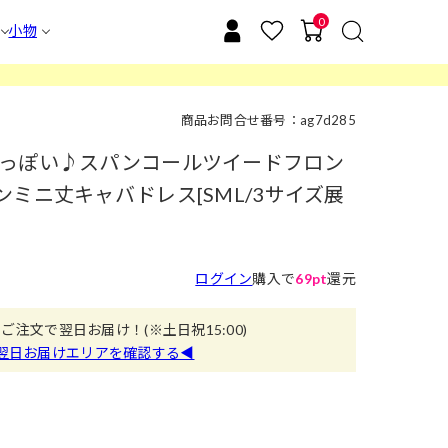
0
小物
商品お問合せ番号：ag7d285
っぽい♪スパンコールツイードフロン
ミニ丈キャバドレス[SML/3サイズ展
ログイン
購入で
69pt
還元
のご注文で翌日お届け！
(※土日祝15:00)
翌日お届けエリアを確認する◀