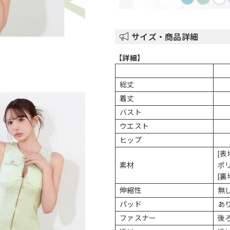
サイズ・商品詳細
【詳細】
総丈
着丈
バスト
ウエスト
ヒップ
[表
素材
ポ
[裏
伸縮性
無
パッド
あ
ファスナー
後