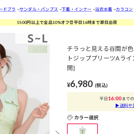
ードブラ
サンダル・パンプス
下着・インナー
浴衣
水着
カラコン
5500円以上で全品10%オフ⏰平日16時まで即日出荷
チラっと見える谷間が色
トジッププリーツAライン
開]
6,980
¥
(税込)
16:00
平日
まで
▶送料や
カラー選択