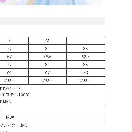
S
M
L
79
82
85
57
59.5
62.5
79
82
85
64
67
70
フリー
フリー
フリー
地]ツイード
リエステル100%
地]あり
し
り 普通
ろ/ホック：あり