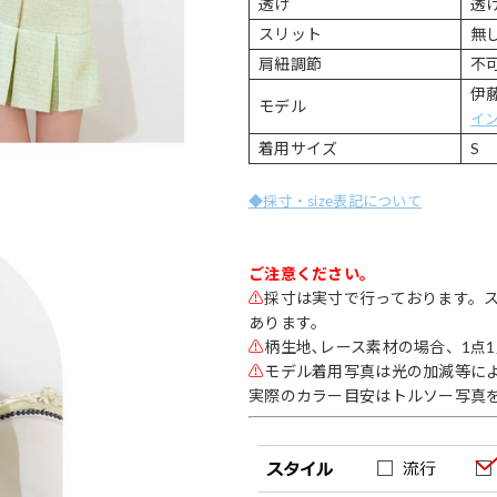
透け
透
スリット
無
肩紐調節
不
伊藤
モデル
イ
着用サイズ
S
◆採寸・size表記について
ご注意ください。
⚠
採寸は実寸で行っております。
あります。
⚠
柄生地､レース素材の場合、1点
⚠
モデル着用写真は光の加減等に
実際のカラー目安はトルソー写真