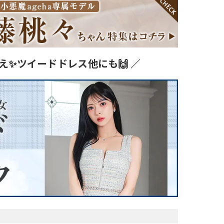
え✨ツイードドレス他にも🙌 ／