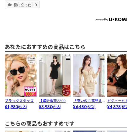
役に立った
0
あなたにおすすめの商品はこちら
ブラックスタッズ
【累計販売2200枚
「安いのに高見え
ビジュー付き
サングラス
¥1,980
以上】SEXYカシ...
¥3,980
する」と高レビュ
¥6,480
ーレーススリ
¥4,378
(税込)
(税込)
(税込)
(税込)
ー累計...
タイト...
こちらの商品もおすすめです