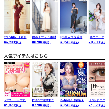
7/28再販!【累計販
艶めくサテン素材
[桜井みづき着用・
[ゆめコラボ]
売1200枚以上...
¥6,980
で高級感抜群♪上
¥8,980
小さめサイズ]めち
¥8,980
上品ワンショ
¥8,980
(税込)
(税込)
(税込)
(税込)
品なホ...
ゃ...
ー...
人気アイテムはこちら
[パワーアップ史上
[2点SET][鈴木ユリ
8/4再販!【福袋★
【1秒まつエク
最強5倍盛りアップ
¥1,078
ア(baby)...
¥7,980
ブラセット3点
¥3,980
リュームタイ
¥1,870
(税込)
(税込)
(税込)
(税込)