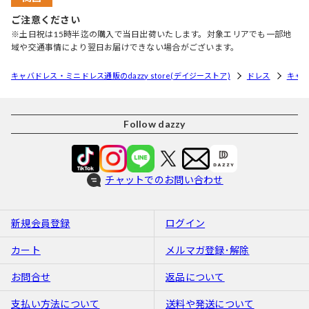
ご注意ください
※土日祝は15時半迄の購入で当日出荷いたします。対象エリアでも一部地
域や交通事情により翌日お届けできない場合がございます。
キャバドレス・ミニドレス通販のdazzy store(デイジーストア)
ドレス
キャ
Follow dazzy
チャットでのお問い合わせ
新規会員登録
ログイン
カート
メルマガ登録･解除
お問合せ
返品について
支払い方法について
送料や発送について