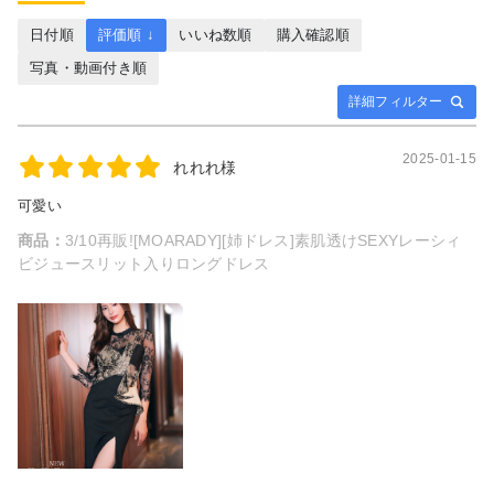
日付順
評価順 ↓
いいね数順
購入確認順
写真・動画付き順
詳細フィルター
2025-01-15
れれれ様
可愛い
商品：
3/10再販![MOARADY][姉ドレス]素肌透けSEXYレーシィ
ビジュースリット入りロングドレス