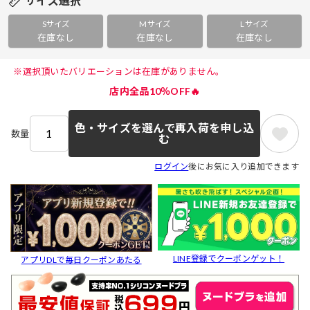
サイズ選択
Sサイズ
Mサイズ
Lサイズ
在庫なし
在庫なし
在庫なし
 ※選択頂いたバリエーションは在庫がありません。 
店内全品10％OFF🔥
色・サイズを選んで再入荷を申し込
数量
む
ログイン
後にお気に入り追加できます
LINE登録でクーポンゲット！
アプリDLで毎日クーポンあたる