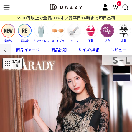
0
5500円以上で全品10%オフ⏰平日16時まで即日出荷
最新作
再入荷
キャバドレス
ヌードブラ
ヒール
下着
浴衣
水着
商品イメージ
商品説明
サイズ/詳細
レビュー
1
/16
一覧