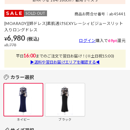
SOLD OUT
商品お問合せ番号：ab45441
[MOARADY][姉ドレス]素肌透けSEXYレーシィビジュースリット
入りロングドレス
6,980
¥
(税込)
ログイン
購入で
69pt
還元
8,778
¥
16:00
平日
までのご注文で翌日お届け！
(※土日祝15:00)
▶送料や翌日お届けエリアを確認する◀
カラー選択
ネイビー
ブラック