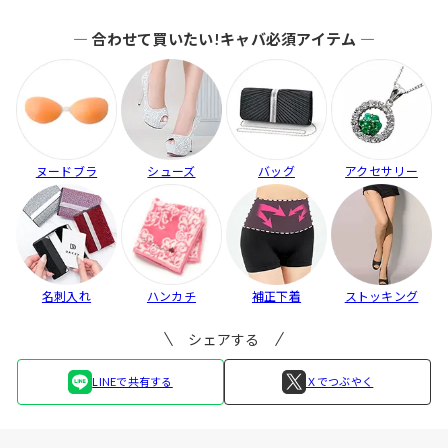
も...
入】...
ブ...
― 合わせて買いたい!キャバ必須アイテム ―
ヌードブラ
シューズ
バッグ
アクセサリー
名刺入れ
ハンカチ
補正下着
ストッキング
シェアする
LINEで共有する
Ｘでつぶやく