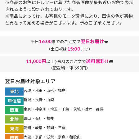
※商品のお色はトルソーに着せた商品画像が最も近いお色で表示
されるように設定されております。
※商品によっては、お客様のモニタ環境により、画像の色が実物
と異なって見える場合がございます。予めご了承ください。
16:00
翌日お届け
平日
までのご注文で
❤️
15:00
（土日祝は
まで）
11,000円
送料無料!!
以上(税込)のご注文で
🚚
（配送料一律 690円）
翌日お届け対象エリア
宮城・秋田・山形・福島
東北
新潟・長野・山梨
甲信越
東京・神奈川・埼玉・千葉・茨城・栃木・群馬
関東
富山・石川・福井
北陸
愛知・岐阜・静岡・三重
東海
大阪・京都・滋賀・奈良・和歌山
関西