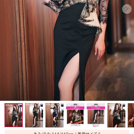
あみ/りな 164/160
cm
着用サイズ S