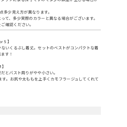
1点多少見え方が異なります。
よって、多少実際のカラーと異なる場合がございます。
をご確認ください。
r S 】
かないくるぶし着丈。セットのベストがコンパクトな着
出ます！
M 】
型だとバスト周りがやや小さい。
ます。お尻や太ももを上手くカモフラージュしてくれて
。