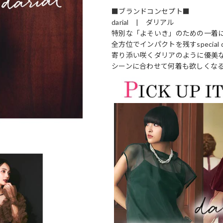
■ブランドコンセプト■
darial | ダリアル
特別な「よそいき」のための一着
全方位でインパクトを残すspecial d
寄り添い咲くダリアのように優美
シーンに合わせて何着も欲しくな