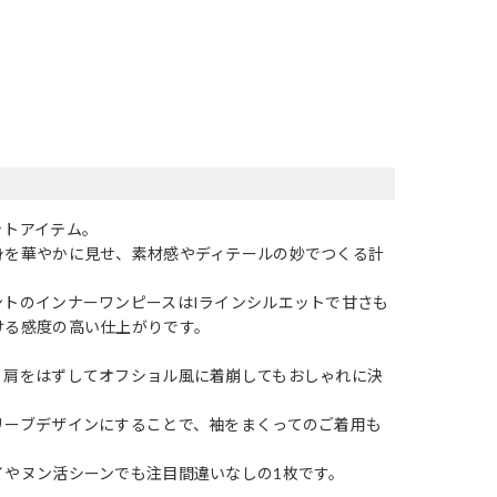
ットアイテム。
身を華やかに見せ、素材感やディテールの妙でつくる計
ントのインナーワンピースはIラインシルエットで甘さも
ける感度の高い仕上がりです。
、肩をはずしてオフショル風に着崩してもおしゃれに決
リーブデザインにすることで、袖をまくってのご着用も
イやヌン活シーンでも注目間違いなしの1枚です。