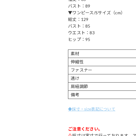
バスト：89
▼ワンピース/Sサイズ（cm）
総丈：129
バスト：85
ウエスト：83
ヒップ：95
素材
伸縮性
ファスナー
透け
肩紐調節
備考
◆採寸・size表記について
ご注意ください。
⚠
採寸は実寸で行っております。