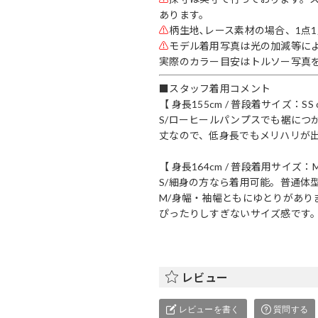
あります。
⚠
柄生地､レース素材の場合、1点
⚠
モデル着用写真は光の加減等に
実際のカラー目安はトルソー写真
■スタッフ着用コメント
【 身長155cm / 普段着サイズ：SS o
S/ローヒールパンプスでも裾につ
丈なので、低身長でもメリハリが
【 身長164cm / 普段着用サイズ：
S/細身の方なら着用可能。普通体
M/身幅・袖幅ともにゆとりがあり
ぴったりしすぎないサイズ感です
レビュー
レビューを書く
質問する