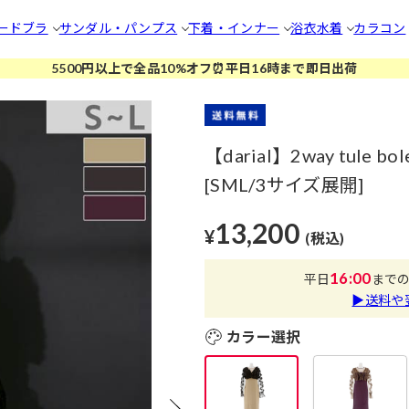
ードブラ
サンダル・パンプス
下着・インナー
浴衣
水着
カラコン
5500円以上で全品10%オフ⏰平日16時まで即日出荷
【darial】2way tule 
[SML/3サイズ展開]
13,200
¥
(税込)
16:00
平日
まで
▶送料や
カラー選択