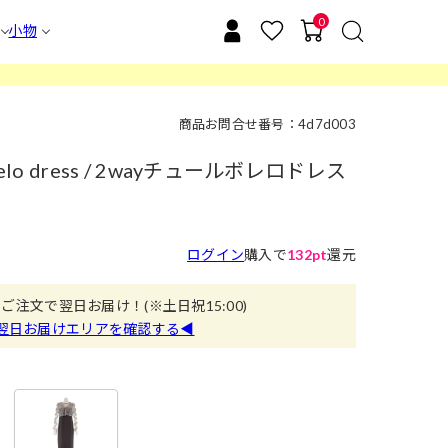
0
小物
商品お問合せ番号：4d7d003
bolelo dress / 2wayチュールボレロドレス
ログイン
購入で
132pt
還元
のご注文で翌日お届け！
(※土日祝15:00)
翌日お届けエリアを確認する◀