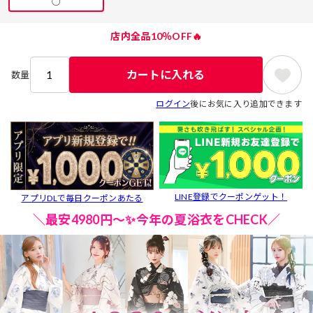
○
店内全品10％OFF🔥
カートに入れる
数量
ログイン
後にお気に入り追加できます
LINE登録でクーポンゲット！
アプリDLで毎日クーポンあたる
＼最安4980円～✨今年の夏浴衣をCHECK／