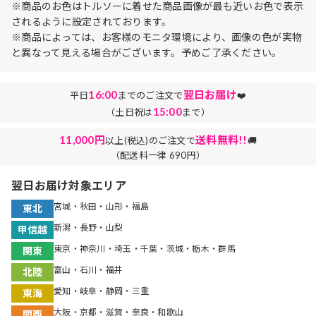
※商品のお色はトルソーに着せた商品画像が最も近いお色で表示
されるように設定されております。
※商品によっては、お客様のモニタ環境により、画像の色が実物
と異なって見える場合がございます。予めご了承ください。
16:00
翌日お届け
平日
までのご注文で
❤️
15:00
（土日祝は
まで）
11,000円
送料無料!!
以上(税込)のご注文で
🚚
（配送料一律 690円）
翌日お届け対象エリア
宮城・秋田・山形・福島
東北
新潟・長野・山梨
甲信越
東京・神奈川・埼玉・千葉・茨城・栃木・群馬
関東
富山・石川・福井
北陸
愛知・岐阜・静岡・三重
東海
大阪・京都・滋賀・奈良・和歌山
関西