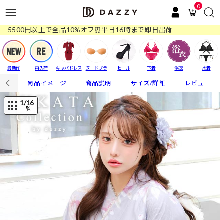
0
5500円以上で全品10%オフ⏰平日16時まで即日出荷
最新作
再入荷
キャバドレス
ヌードブラ
ヒール
下着
浴衣
水着
商品イメージ
商品説明
サイズ/詳細
レビュー
1
/16
一覧