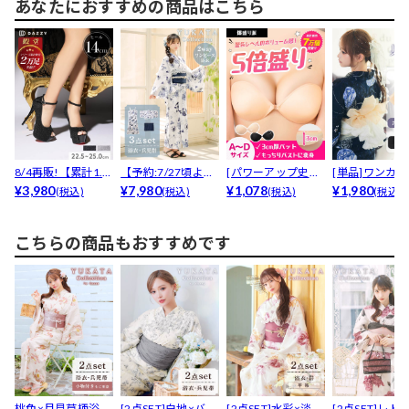
あなたにおすすめの商品はこちら
8/4再販!【累計1.2
【予約:7/27頃より
[パワーアップ史上
[単品]ワンカ
万足以上販売!...
¥3,980
順次発送】[ワン...
¥7,980
最強5倍盛りアップ
¥1,078
アーチュール
¥1,980
(税込)
(税込)
(税込)
(税込)
も...
帯
こちらの商品もおすすめです
桃色×月見草柄浴衣
[2点SET]白地×バラ
[2点SET]水彩×淡紫
[2点SET]レト