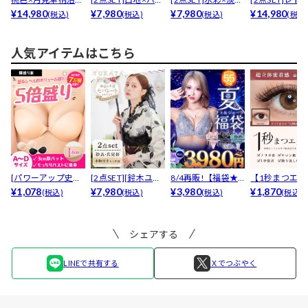
【2026年新作/Y...
¥14,980
更紗文様浴衣【...
¥7,980
薔薇柄浴衣【Y...
¥7,980
ーリーピオニー浴
¥14,980
(税込)
(税込)
(税込)
(税込
人気アイテムはこちら
[パワーアップ史上
[2点SET][鈴木ユリ
8/4再販!【福袋★
【1秒まつエク
最強5倍盛りアップ
¥1,078
ア(baby)...
¥7,980
ブラセット3点
¥3,980
リュームタイ
¥1,870
(税込)
(税込)
(税込)
(税込)
も...
入】...
ブ...
シェアする
LINEで共有する
Ｘでつぶやく