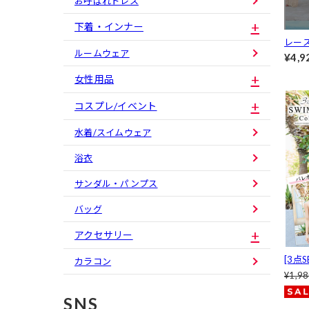
お呼ばれドレス
下着・インナー
レー
ルームウェア
水着【d
¥4,9
キニ
女性用品
コスプレ/イベント
水着/スイムウェア
浴衣
サンダル・パンプス
バッグ
アクセサリー
[3点
カラコン
ュー
¥1,9
azzy
SNS