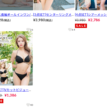
ス長袖オールインワン/
[3点SET]センターリングメッ
[4点SET]シアーメッ
azzy beach/2026ビ
シュレースアップビキニワン
ン長袖ビキニ/水着【daz
28
¥3,980
¥2,786
¥3,980
(税込)
(税込)
】
ピース/水着【dazzy beach/2
each/2026ビキニ】
026ビキニ】
26
64
SET]Vカットビジューチ
ルパレオビキニ/水着【d
¥1,386
80
 beach/2026ビキニ】
40