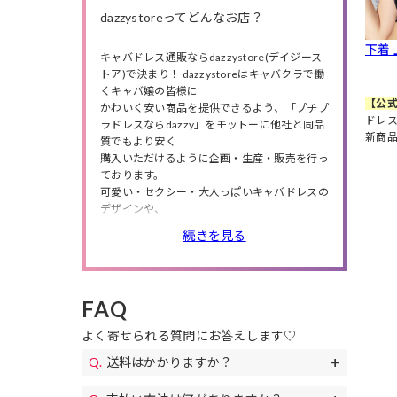
dazzystoreってどんなお店？
下着
キャバドレス通販ならdazzystore(デイジース
トア)で決まり！ dazzystoreはキャバクラで働
くキャバ嬢の皆様に
【公式
かわいく安い商品を提供できるよう、「プチプ
ドレス
ラドレスならdazzy」をモットーに他社と同品
新商
質でもより安く
購入いただけるように企画・生産・販売を行っ
ております。
可愛い・セクシー・大人っぽいキャバドレスの
デザインや、
小さいサイズから大きいサイズまで商品数は豊
続きを見る
富に❤
人気のミニドレス・ロングドレスの他にも、
高級ドレス・韓国ドレス、結婚式・特別な日に
ピッタリのパーティードレスや、
FAQ
私服や同伴で使えるワンピースも多数取り扱っ
ているので、
よく寄せられる質問にお答えします♡
シチュエーションやニーズによってドレスが選
べます。
送料はかかりますか？
また、送料無料やセールも随時開催！
送料は全国一律690円(税込)になります。
お得なクーポンも配布!下着やアクセサリー、