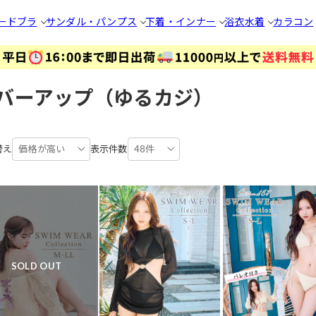
ードブラ
サンダル・パンプス
下着・インナー
浴衣
水着
カラコン
バーアップ（ゆるカジ）
替え
価格が高い
表示件数
48件
SOLD OUT