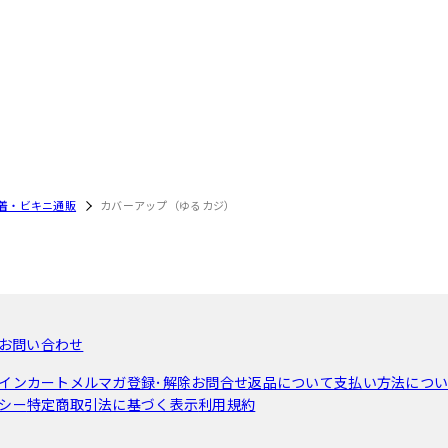
着・ビキニ通販
カバーアップ（ゆるカジ）
お問い合わせ
イン
カート
メルマガ登録･解除
お問合せ
返品について
支払い方法につ
シー
特定商取引法に基づく表示
利用規約