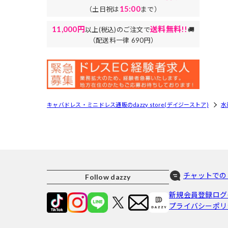
15:00
（土日祝は
まで）
11,000円
送料無料!!
以上(税込)のご注文で
🚚
（配送料一律 690円）
キャバドレス・ミニドレス通販のdazzy store(デイジーストア)
水
チャットでの
Follow dazzy
新規会員登録
ログ
プライバシーポリ