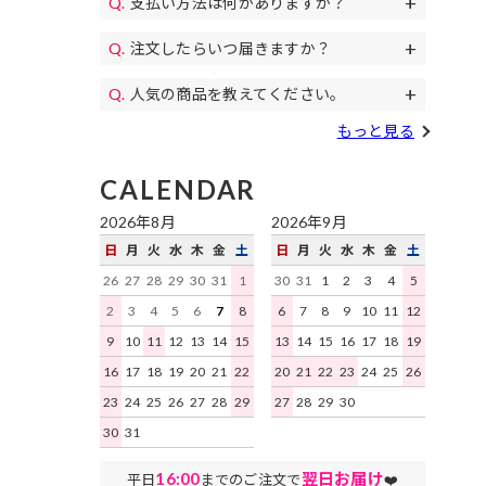
支払い方法は何がありますか？
11,000円(税込)以上のご注文で送料無料
パンプス、
代金引換、クレジットカード、各携帯キ
になります。毎月イベントで送料無料の
コスプレ、カラコン等もご用意♪
注文したらいつ届きますか？
土日祝日も午後遅くまで当日発送しており
ャリア決済、RPay(楽天Pay)、NP後払
日もあります。
すぐにお届けします。
予約商品を除き、平日は16時まで、土日
い、Paidyがご利用いただけます。
人気の商品を教えてください。
祝日は15時までのご注文を原則として当
デイジーストアで人気の商品はこちらの
日発送いたします。地域ごとにお届け迄
もっと見る
ランキング
をご確認ください。
にかかる日数はこちらをご確認くださ
い。
CALENDAR
2026年8月
2026年9月
日
月
火
水
木
金
土
日
月
火
水
木
金
土
26
27
28
29
30
31
1
30
31
1
2
3
4
5
2
3
4
5
6
7
8
6
7
8
9
10
11
12
9
10
11
12
13
14
15
13
14
15
16
17
18
19
16
17
18
19
20
21
22
20
21
22
23
24
25
26
23
24
25
26
27
28
29
27
28
29
30
30
31
16:00
翌日お届け
平日
までのご注文で
❤️