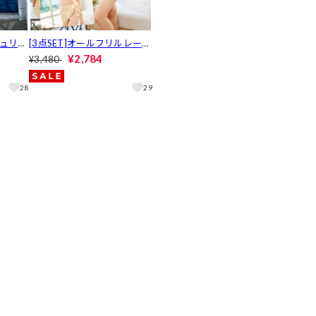
シュリボ
[3点SET]オールフリルレース
zy b
パレオビキニ/水着【dazzy b
¥2,784
¥3,480
each/2026ビキニ】
28
29