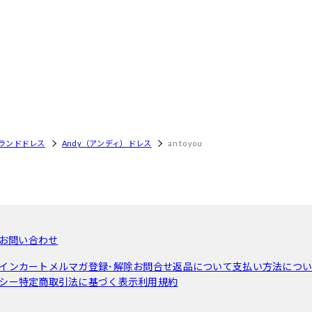
ランドドレス
Andy（アンディ）ドレス
an to you
お問い合わせ
イン
カート
メルマガ登録･解除
お問合せ
返品について
支払い方法につ
シー
特定商取引法に基づく表示
利用規約