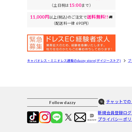
15:00
（土日祝は
まで）
11,000円
送料無料!!
以上(税込)のご注文で
🚚
（配送料一律 690円）
キャバドレス・ミニドレス通販のdazzy store(デイジーストア)
ブ
チャットでの
Follow dazzy
新規会員登録
ログ
プライバシーポリ