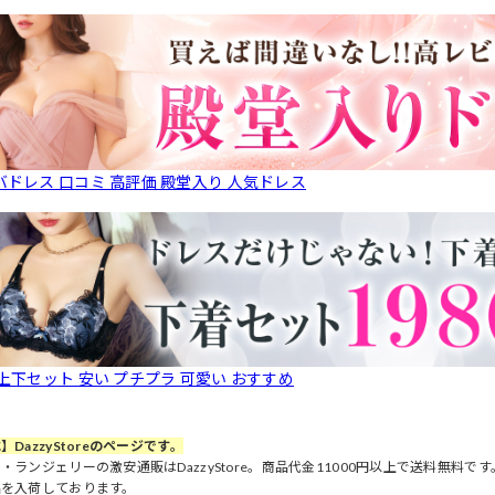
バドレス 口コミ 高評価 殿堂入り 人気ドレス
 上下セット 安い プチプラ 可愛い おすすめ
】DazzyStoreのページです。
・ランジェリーの激安通販はDazzyStore。商品代金11000円以上で送料無料
品を入荷しております。