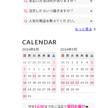
支払い方法は何がありますか？
11,000円(税込)以上のご注文で送料無料
パンプス、
代金引換、クレジットカード、各携帯キ
になります。毎月イベントで送料無料の
コスプレ、カラコン等もご用意♪
注文したらいつ届きますか？
土日祝日も午後遅くまで当日発送しており
ャリア決済、RPay(楽天Pay)、NP後払
日もあります。
すぐにお届けします。
予約商品を除き、平日は16時まで、土日
い、Paidyがご利用いただけます。
人気の商品を教えてください。
祝日は15時までのご注文を原則として当
デイジーストアで人気の商品はこちらの
日発送いたします。地域ごとにお届け迄
もっと見る
ランキング
をご確認ください。
にかかる日数はこちらをご確認くださ
い。
CALENDAR
2026年8月
2026年9月
日
月
火
水
木
金
土
日
月
火
水
木
金
土
26
27
28
29
30
31
1
30
31
1
2
3
4
5
2
3
4
5
6
7
8
6
7
8
9
10
11
12
9
10
11
12
13
14
15
13
14
15
16
17
18
19
16
17
18
19
20
21
22
20
21
22
23
24
25
26
23
24
25
26
27
28
29
27
28
29
30
30
31
16:00
翌日お届け
平日
までのご注文で
❤️