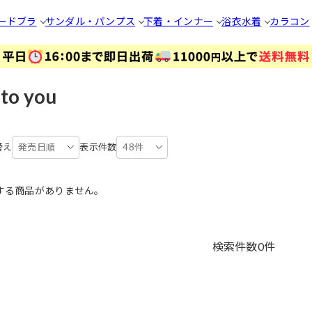
ードブラ
サンダル・パンプス
下着・インナー
浴衣
水着
カラコン
 to you
替え
発売日順
表示件数
48件
する商品がありません。
検索件数
0
件