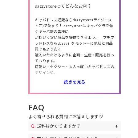
dazzystoreってどんなお店？
キャバドレス通販ならdazzystore(デイジース
トア)で決まり！ dazzystoreはキャバクラで働
くキャバ嬢の皆様に
かわいく安い商品を提供できるよう、「プチプ
ラドレスならdazzy」をモットーに他社と同品
質でもより安く
購入いただけるように企画・生産・販売を行っ
ております。
可愛い・セクシー・大人っぽいキャバドレスの
デザインや、
小さいサイズから大きいサイズまで商品数は豊
続きを見る
富に❤
人気のミニドレス・ロングドレスの他にも、
高級ドレス・韓国ドレス、結婚式・特別な日に
ピッタリのパーティードレスや、
FAQ
私服や同伴で使えるワンピースも多数取り扱っ
ているので、
よく寄せられる質問にお答えします♡
シチュエーションやニーズによってドレスが選
べます。
送料はかかりますか？
また、送料無料やセールも随時開催！
送料は全国一律690円(税込)になります。
お得なクーポンも配布!下着やアクセサリー、