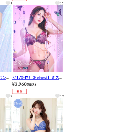
気]
9
10
リボンフ
7/17新作!【Reinest】ミステ
バック
ィックフラワーブルームブラ
¥3,960
(税込)
ジャー&バック透けフルバッ
クショーツ[推し]
9
39