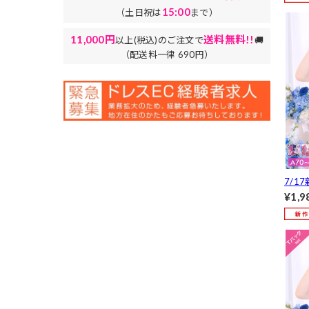
し][人
15:00
（土日祝は
まで）
11,000円
送料無料!!
以上(税込)のご注文で
🚚
（配送料一律 690円）
7/1
ブリ
¥1,9
ャー
ショー