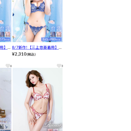
着用】プ
8/7新作!【三上悠亜着用】
脇高ブ
【EFサイズ】プレシャスフル
¥2,310
(税込)
ック透
ール育乳脇高ブラジャー&サ
し][人
イド紐バック透けフルバック
6
3
ショーツ