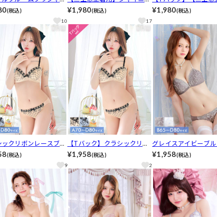
バックショーツ[推し]
ブルームレースブラジャー&
用】シャイニーブルー
80
¥1,980
¥1,980
(税込)
(税込)
(税込)
バック透けハーフバックショ
スブラジャー&バック
10
17
ーツ［推し］［人気］
バックショーツ［推し
気］
シックリボンレースブラ
【Tバック】クラシックリボ
グレイスアイビーブル
ー&バック透けフルバッ
ンレースブラジャー&バック
ラジャー&フルバック
58
¥1,958
¥1,958
(税込)
(税込)
(税込)
ーツ[推し][人気]
透けTバックショーツ[推し]
ツ[推し][人気]
9
2
[人気]