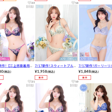
気]
ショーツ[推し][人気]
23
16
7新作!【三上悠亜着用】
7/17新作!スウィートブルー
7/17新作!ガーリー
リアントフルールブラジ
ミング育乳脇高ブラジャー&
リルブラジャー&フル
80
¥1,958
¥1,848
(税込)
(税込)
(税込)
&バック透けフルバック
フルバックショーツ[推し][人
ショーツ[推し][人気]
ツ[推し][人気]
気]
21
10