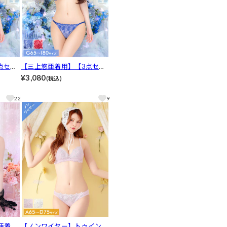
点セッ
【三上悠亜着用】【3点セッ
フラワ
ト】【GHIサイズ】クラシカ
¥3,080
(税込)
ック&T
ルアーチフラワーブラジャー
&フルバック&Tバックショー
22
9
ツ[推し]
亜着
【ノンワイヤー】トゥインク