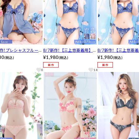
新作!プレシャスフルール
8/7新作!【三上悠亜着用】プ
8/7新作!【三上悠亜
ードール
レシャスフルール育乳脇高ブ
レシャスフルール育乳
30
¥1,980
¥1,980
(税込)
(税込)
(税込)
ラジャー&サイド紐バック透
ラジャー&サイド紐バ
けフルバックショーツ[推し]
けTバックショーツ[推
0
14
[人気]
気]