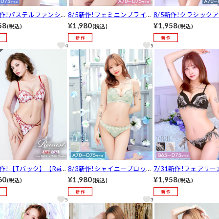
新作!パステルファンシー
8/5新作!フェミニンブライト
8/5新作!クラシック
ワー育乳脇高ブラジャー
フラワーブラジャー&フルバ
レース育乳脇高ブラジ
58
¥1,980
¥1,958
(税込)
(税込)
(税込)
バックショーツ[推し]
ックショーツ[推し][人気]
フルバックショーツ[推
気]
4
5
新作!【Tバック】【Rein
8/3新作!シャイニーブロッサ
7/31新作!フェアリ
】ラグジュアリーペタル
ム育乳脇高ブラジャー&フル
フリルブラジャー&フ
60
¥1,980
¥1,958
(税込)
(税込)
(税込)
ジャー&バック透けTバ
バックショーツ[推し][人気]
クショーツ[推し][人気
ョーツ[推し]
5
3