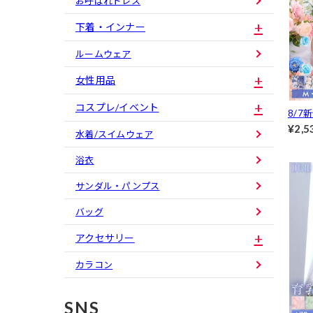
お呼ばれドレス
下着・インナー
ルームウェア
女性用品
コスプレ/イベント
8/7
ベビ
¥2,5
水着/スイムウェア
浴衣
サンダル・パンプス
バッグ
アクセサリー
カラコン
SNS