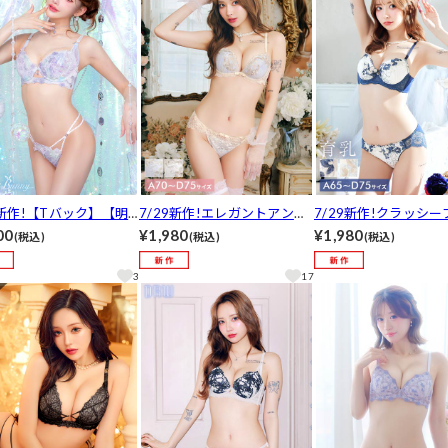
1新作!【Tバック】【明
7/29新作!エレガントアンテ
7/29新作!クラッシ
キララプロデュース/Wh
ィークレースブラジャー&バ
ム育乳脇高ブラジャー
00
¥1,980
¥1,980
(税込)
(税込)
(税込)
nny】Mermaid Aqua Sh
ック透けフルバックショーツ
バックショーツ[推し][
Bra&T-back / マーメイド
[推し][人気]
3
17
アシェルブラ＆Tバック