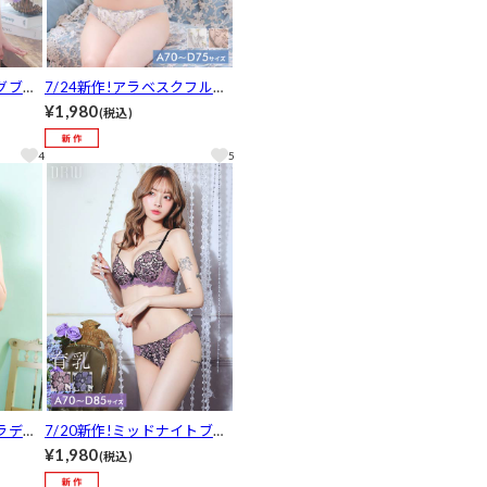
ングブル
7/24新作!アラベスクフルー
バック
ルブラジャー&フルバックシ
¥1,980
(税込)
ョーツ[推し][人気]
4
5
グラデー
7/20新作!ミッドナイトブル
ルバッ
ーム育乳脇高ブラジャー&フ
¥1,980
(税込)
]
ルバックショーツ[推し][人