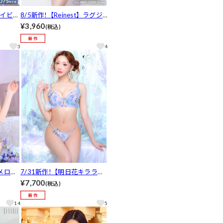
アイビー
8/5新作!【Reinest】ラグジ
ャー&
ュアリーペタルブラジャー&
¥3,960
(税込)
し][人
バック透けフルバックショー
ツ[推し]
3
4
ーメロー
7/31新作!【明日花キララプ
ルバッ
ロデュース/WhipBunny】Me
¥7,700
(税込)
]
rmaid Aqua Shell Bra&Short
s / マーメイドアクアシェル
14
5
ブラ＆ショーツ[推し]