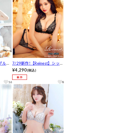
ーブルー
7/29新作!【Reinest】シック
&フル
レーシィコードリングブラジ
¥4,290
(税込)
人気]
ャー&バック透けフルバック
ショーツ[推し]
16
8