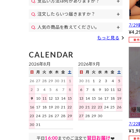
支払い方法は何がありますか？
11,000円(税込)以上のご注文で送料無料
パンプス、
代金引換、クレジットカード、各携帯キ
になります。毎月イベントで送料無料の
コスプレ、カラコン等もご用意♪
注文したらいつ届きますか？
土日祝日も午後遅くまで当日発送しており
ャリア決済、RPay(楽天Pay)、NP後払
日もあります。
すぐにお届けします。
予約商品を除き、平日は16時まで、土日
い、Paidyがご利用いただけます。
7/2
人気の商品を教えてください。
祝日は15時までのご注文を原則として当
nes
¥4,2
デイジーストアで人気の商品はこちらの
日発送いたします。地域ごとにお届け迄
もっと見る
リン
ランキング
をご確認ください。
にかかる日数はこちらをご確認くださ
けTバ
い。
CALENDAR
2026年8月
2026年9月
日
月
火
水
木
金
土
日
月
火
水
木
金
土
26
27
28
29
30
31
1
30
31
1
2
3
4
5
2
3
4
5
6
7
8
6
7
8
9
10
11
12
9
10
11
12
13
14
15
13
14
15
16
17
18
19
16
17
18
19
20
21
22
20
21
22
23
24
25
26
23
24
25
26
27
28
29
27
28
29
30
7/2
30
31
ブル
¥1,9
ャー
16:00
翌日お届け
平日
までのご注文で
❤️