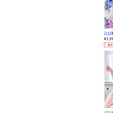
7/1
ブリ
¥1,9
ャー
ョーツ
パス