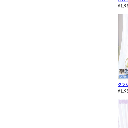
&フル
¥1,9
[人気]
クラ
ジャ
¥1,9
クショ