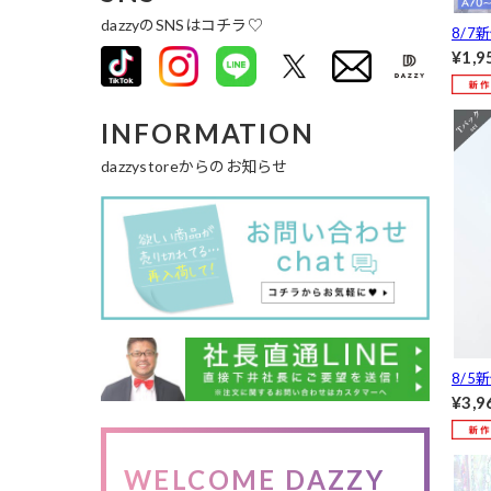
dazzyのSNSはコチラ♡
8/7
フラ
¥1,9
&フル
[人気]
INFORMATION
dazzystoreからのお知らせ
8/5
est
¥3,9
ブラ
ックシ
WELCOME DAZZY