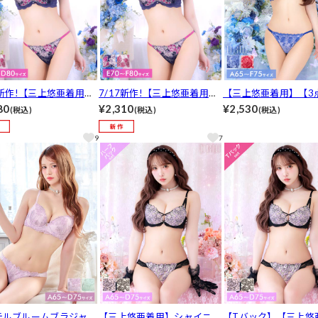
7新作!【三上悠亜着用】
7/17新作!【三上悠亜着用】
【三上悠亜着用】【3
リアントフルールブラジ
【EFサイズ】ブリリアントフ
ト】クラシカルアーチ
80
¥2,310
¥2,530
(税込)
(税込)
(税込)
&バック透けTバックシ
ルールブラジャー&バック透
ーブラジャー&フルバ
[推し][人気]
けフルバックショーツ[推し]
バックショーツ[推し]
9
7
テルブルームブラジャー
【三上悠亜着用】シャイニー
【Tバック】【三上悠