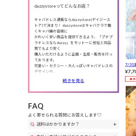
dazzystoreってどんなお店？
キャバドレス通販ならdazzystore(デイジース
トア)で決まり！ dazzystoreはキャバクラで働
くキャバ嬢の皆様に
かわいく安い商品を提供できるよう、「プチプ
ラドレスならdazzy」をモットーに他社と同品
質でもより安く
購入いただけるように企画・生産・販売を行っ
ております。
7/3
可愛い・セクシー・大人っぽいキャバドレスの
日花
¥7,7
デザインや、
ipBu
小さいサイズから大きいサイズまで商品数は豊
続きを見る
ell 
富に❤
アク
人気のミニドレス・ロングドレスの他にも、
高級ドレス・韓国ドレス、結婚式・特別な日に
[推し]
ピッタリのパーティードレスや、
FAQ
私服や同伴で使えるワンピースも多数取り扱っ
ているので、
よく寄せられる質問にお答えします♡
シチュエーションやニーズによってドレスが選
べます。
送料はかかりますか？
また、送料無料やセールも随時開催！
送料は全国一律690円(税込)になります。
お得なクーポンも配布!下着やアクセサリー、