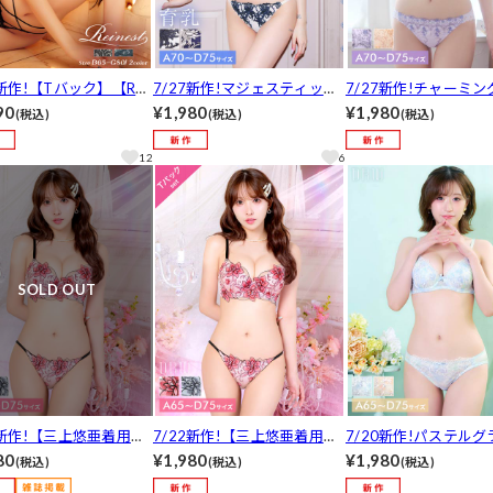
9新作!【Tバック】【Rei
7/27新作!マジェスティック
7/27新作!チャーミ
t】シックレーシィコード
フラワー育乳脇高ブラジャー
ームブラジャー&フル
90
¥1,980
¥1,980
(税込)
(税込)
(税込)
グブラジャー&バック透
&フルバックショーツ[推し]
ショーツ[推し][人気]
ックショーツ[推し]
[人気]
12
6
SOLD OUT
2新作!【三上悠亜着用】
7/22新作!【三上悠亜着用】
7/20新作!パステル
ーミングガーデンブラジ
【Tバック】ブルーミングガ
ションブラジャー&フ
80
¥1,980
¥1,980
(税込)
(税込)
(税込)
&フルバックショーツ[推
ーデンブラジャー&Tバック
クショーツ[推し][人気