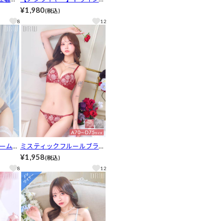
ムレー
ルフラワーブーケブラジャー
¥1,980
(税込)
透けT
&フルバックショーツ［推
8
12
］［人
し］［人気］
ームブ
ミスティックフルールブラジ
ショー
ャー&フルバックショーツ[推
¥1,958
(税込)
し][人気]
8
12