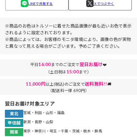
LINEで共有する
Ｘでつぶやく
※商品のお色はトルソーに着せた商品画像が最も近いお色で表示
されるように設定されております。
※商品によっては、お客様のモニタ環境により、画像の色が実物
と異なって見える場合がございます。予めご了承ください。
16:00
翌日お届け
平日
までのご注文で
❤️
15:00
（土日祝は
まで）
11,000円
送料無料!!
以上(税込)のご注文で
🚚
（配送料一律 690円）
翌日お届け対象エリア
宮城・秋田・山形・福島
東北
新潟・長野・山梨
甲信越
東京・神奈川・埼玉・千葉・茨城・栃木・群馬
関東