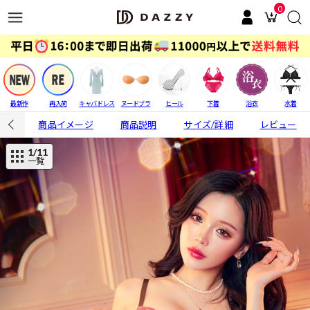
0
最新作
再入荷
キャバドレス
ヌードブラ
ヒール
下着
浴衣
水着
商品イメージ
商品説明
サイズ/詳細
レビュー
1
/11
一覧