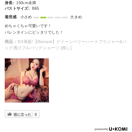
身長:
150cm未満
バストサイズ:
B65
着用感
小さめ
大きめ
めちゃくちゃ可愛いです！
バレンタインにピッタリでした！
商品：
9/3再販!【Reinest】クイーンベリーハートブラジャー&バ
ック透けフルバックショーツ [推し]
役に立った
0