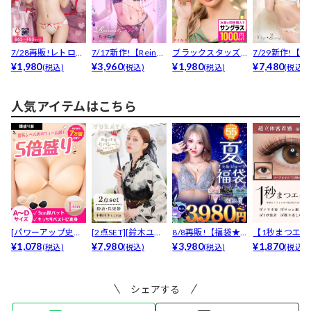
7/28再販!レトロガ
7/17新作!【Reines
ブラックスタッズ
7/29新作!【
ーリーハートブラ...
¥1,980
t】ミステ...
¥3,960
サングラス
¥1,980
キララプロデュー
¥7,480
(税込)
(税込)
(税込)
(税込)
人気アイテムはこちら
[パワーアップ史上
[2点SET][鈴木ユリ
8/8再販!【福袋★
【1秒まつエク
最強5倍盛りアップ
¥1,078
ア(baby)...
¥7,980
ブラセット3点
¥3,980
リュームタイ
¥1,870
(税込)
(税込)
(税込)
(税込)
も...
入】...
ブ...
シェアする