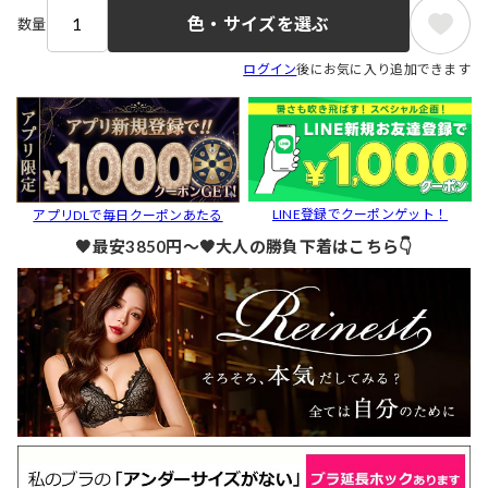
色・サイズを選ぶ
数量
ログイン
後にお気に入り追加できます
LINE登録でクーポンゲット！
アプリDLで毎日クーポンあたる
🖤最安3850円～🖤大人の勝負下着はこちら👇