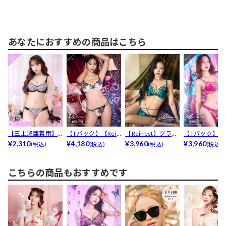
あなたにおすすめの商品はこちら
【三上悠亜着用】
【Tバック】【Rein
【Reinest】グラマ
【Tバック】【R
【EFサイズ】シャ
¥2,310
est】【永尾ま...
¥4,180
ラスサテンコー...
¥3,960
est】ゴージャ..
¥3,960
(税込)
(税込)
(税込)
(税込)
イニ...
こちらの商品もおすすめです