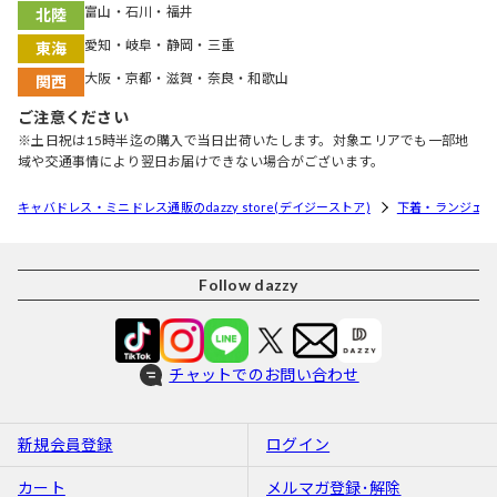
富山・石川・福井
北陸
愛知・岐阜・静岡・三重
東海
大阪・京都・滋賀・奈良・和歌山
関西
ご注意ください
※土日祝は15時半迄の購入で当日出荷いたします。対象エリアでも一部地
域や交通事情により翌日お届けできない場合がございます。
キャバドレス・ミニドレス通販のdazzy store(デイジーストア)
下着・ランジェリ
Follow dazzy
チャットでのお問い合わせ
新規会員登録
ログイン
カート
メルマガ登録･解除