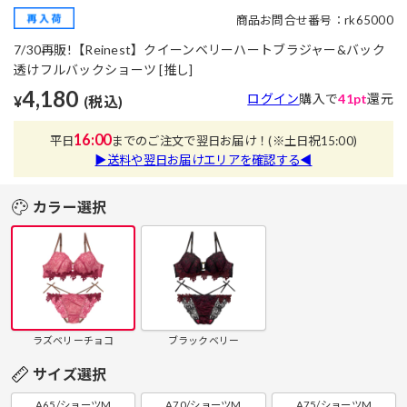
商品お問合せ番号：rk65000
7/30再販!【Reinest】クイーンベリーハートブラジャー&バック
透けフルバックショーツ [推し]
4,180
ログイン
購入で
41pt
還元
¥
(税込)
16:00
平日
までのご注文で翌日お届け！
(※土日祝15:00)
▶送料や翌日お届けエリアを確認する◀
カラー選択
ラズベリーチョコ
ブラックベリー
サイズ選択
A65/ショーツM
A70/ショーツM
A75/ショーツM