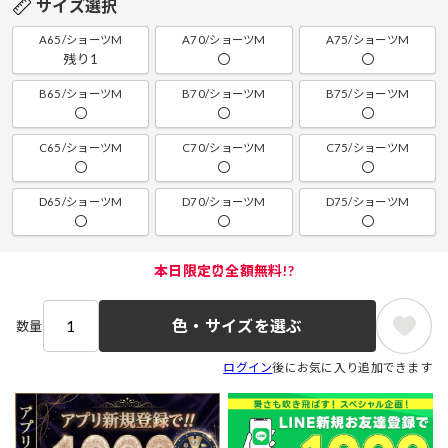
サイズ選択
A65/ショーツM
A70/ショーツM
A75/ショーツM
残り1
〇
〇
B65/ショーツM
B70/ショーツM
B75/ショーツM
〇
〇
〇
C65/ショーツM
C70/ショーツM
C75/ショーツM
〇
〇
〇
D65/ショーツM
D70/ショーツM
D75/ショーツM
〇
〇
〇
本日限定⏰全額無料!?
色・サイズを選ぶ
数量
ログイン
後にお気に入り追加できます