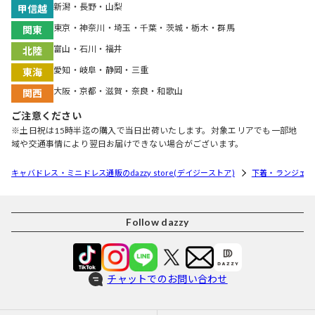
新潟・長野・山梨
甲信越
東京・神奈川・埼玉・千葉・茨城・栃木・群馬
関東
富山・石川・福井
北陸
愛知・岐阜・静岡・三重
東海
大阪・京都・滋賀・奈良・和歌山
関西
ご注意ください
※土日祝は15時半迄の購入で当日出荷いたします。対象エリアでも一部地
域や交通事情により翌日お届けできない場合がございます。
キャバドレス・ミニドレス通販のdazzy store(デイジーストア)
下着・ランジェリ
Follow dazzy
チャットでのお問い合わせ