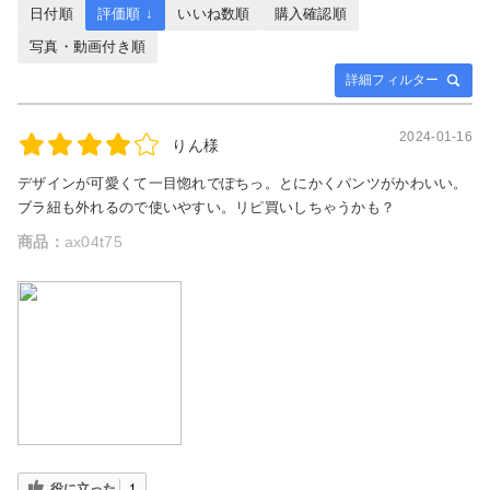
日付順
評価順 ↓
いいね数順
購入確認順
写真・動画付き順
詳細フィルター
2024-01-16
りん様
デザインが可愛くて一目惚れでぽちっ。とにかくパンツがかわいい。
ブラ紐も外れるので使いやすい。リピ買いしちゃうかも？
商品：
ax04t75
役に立った
1