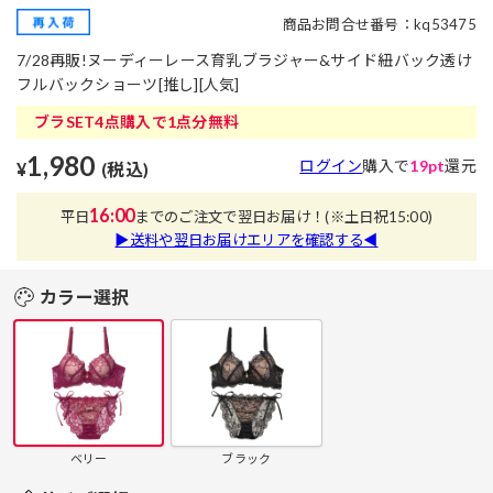
商品お問合せ番号：kq53475
7/28再販!ヌーディーレース育乳ブラジャー&サイド紐バック透け
フルバックショーツ[推し][人気]
ブラSET4点購入で1点分無料
1,980
ログイン
購入で
19pt
還元
¥
(税込)
16:00
平日
までのご注文で翌日お届け！
(※土日祝15:00)
▶送料や翌日お届けエリアを確認する◀
カラー選択
ベリー
ブラック