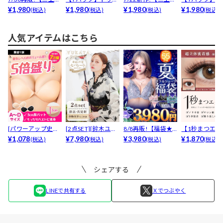
亜着用】ゴージャ...
¥1,980
ィンクルケミカル
¥1,980
亜着用】ブルーミ...
¥1,980
スハイドレン
¥1,980
(税込)
(税込)
(税込)
(税込)
チュ...
コー...
人気アイテムはこちら
[パワーアップ史上
[2点SET][鈴木ユリ
8/8再販!【福袋★
【1秒まつエク
最強5倍盛りアップ
¥1,078
ア(baby)...
¥7,980
ブラセット3点
¥3,980
リュームタイ
¥1,870
(税込)
(税込)
(税込)
(税込)
も...
入】...
ブ...
シェアする
LINEで共有する
Ｘでつぶやく