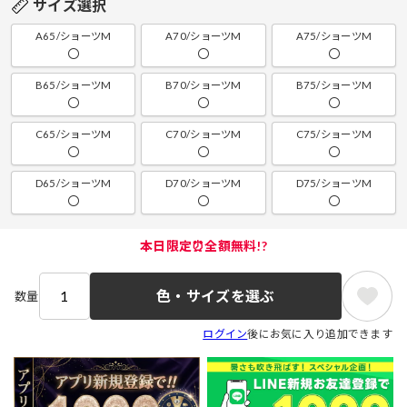
サイズ選択
A65/ショーツM
A70/ショーツM
A75/ショーツM
〇
〇
〇
B65/ショーツM
B70/ショーツM
B75/ショーツM
〇
〇
〇
C65/ショーツM
C70/ショーツM
C75/ショーツM
〇
〇
〇
D65/ショーツM
D70/ショーツM
D75/ショーツM
〇
〇
〇
本日限定⏰全額無料!?
色・サイズを選ぶ
数量
ログイン
後にお気に入り追加できます