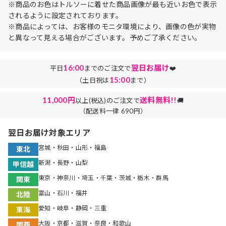
※商品のお色はトルソーに着せた商品画像が最も近いお色で表示
されるように設定されております。
※商品によっては、お客様のモニタ環境により、画像の色が実物
と異なって見える場合がございます。予めご了承ください。
16:00
翌日お届け
平日
までのご注文で
❤️
15:00
（土日祝は
まで）
11,000円
送料無料!!
以上(税込)のご注文で
🚚
（配送料一律 690円）
翌日お届け対象エリア
宮城・秋田・山形・福島
東北
新潟・長野・山梨
甲信越
東京・神奈川・埼玉・千葉・茨城・栃木・群馬
関東
富山・石川・福井
北陸
愛知・岐阜・静岡・三重
東海
大阪・京都・滋賀・奈良・和歌山
関西