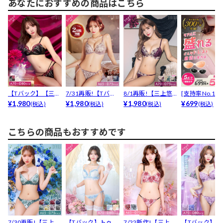
あなたにおすすめの商品はこちら
【Tバック】【三上
7/31再販!【Tバッ
8/1再販!【三上悠
[支持率No.1
悠亜着用】グレイ
¥1,980
ク】ダスティジュ...
¥1,980
亜着用】【Tバッ
¥1,980
コン100％ヌー.
¥699
(税込)
(税込)
(税込)
(税込)
スリ...
ク...
こちらの商品もおすすめです
7/30再販!【三上悠
【Tバック】トゥウ
7/22新作!【三上悠
【Tバック】グ