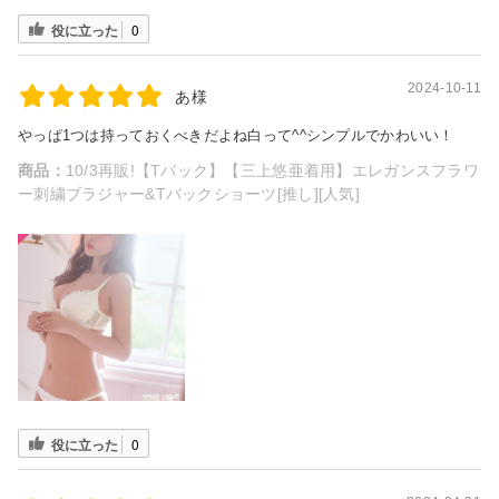
役に立った
0
2024-10-11
あ様
やっぱ1つは持っておくべきだよね白って^^シンプルでかわいい！
商品：
10/3再販!【Tバック】【三上悠亜着用】エレガンスフラワ
ー刺繍ブラジャー&Tバックショーツ[推し][人気]
役に立った
0