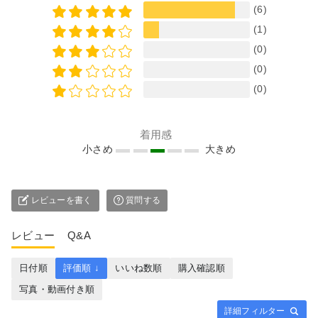
(6)
(1)
(0)
(0)
(0)
着用感
小さめ
大きめ
レビューを書く
質問する
レビュー
Q&A
日付順
評価順 ↓
いいね数順
購入確認順
写真・動画付き順
詳細フィルター