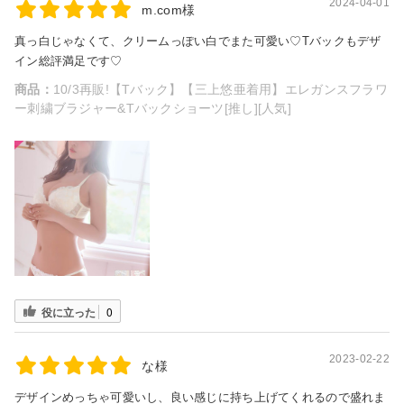
2024-04-01
m.com様
真っ白じゃなくて、クリームっぽい白でまた可愛い♡Tバックもデザ
イン総評満足です♡
商品：
10/3再販!【Tバック】【三上悠亜着用】エレガンスフラワ
ー刺繍ブラジャー&Tバックショーツ[推し][人気]
役に立った
0
2023-02-22
な様
デザインめっちゃ可愛いし、良い感じに持ち上げてくれるので盛れま