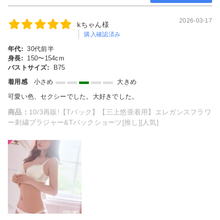
2026-03-17
kちゃん様
購入確認済み
年代:
30代前半
身長:
150〜154cm
バストサイズ:
B75
着用感
小さめ
大きめ
可愛い色、セクシーでした。大好きでした。
商品：
10/3再販!【Tバック】【三上悠亜着用】エレガンスフラワ
ー刺繍ブラジャー&Tバックショーツ[推し][人気]