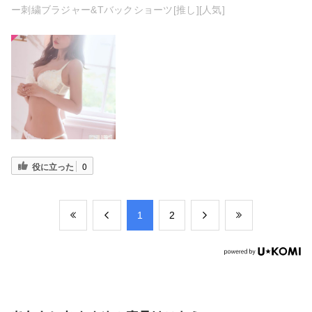
ー刺繍ブラジャー&Tバックショーツ[推し][人気]
役に立った
0
​1
​2