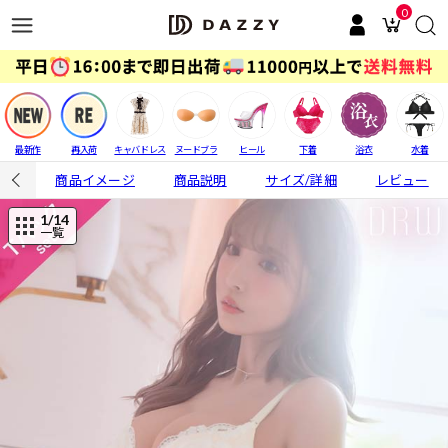
0
最新作
再入荷
キャバドレス
ヌードブラ
ヒール
下着
浴衣
水着
商品イメージ
商品説明
サイズ/詳細
レビュー
1
/14
一覧