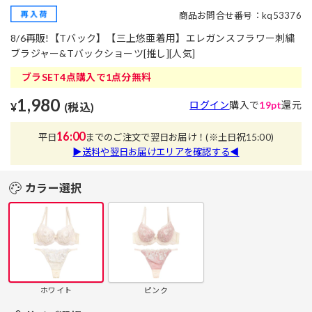
商品お問合せ番号：kq53376
8/6再販!【Tバック】【三上悠亜着用】エレガンスフラワー刺繍
ブラジャー&Tバックショーツ[推し][人気]
ブラSET4点購入で1点分無料
1,980
ログイン
購入で
19pt
還元
¥
(税込)
16:00
平日
までのご注文で翌日お届け！
(※土日祝15:00)
▶送料や翌日お届けエリアを確認する◀
カラー選択
ホワイト
ピンク