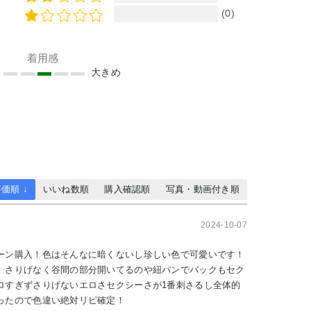
(0)
着用感
め
大きめ
価順 ↓
いいね数順
購入確認順
写真・動画付き順
2024-10-07
ーン購入！色はそんなに暗くないし珍しい色で可愛いです！
、さりげなく谷間の部分開いてるのや紐パンでバックもセク
ロすぎずさりげないエロさセクシーさが1番刺さるし全体的
ったので色違い絶対リピ確定！