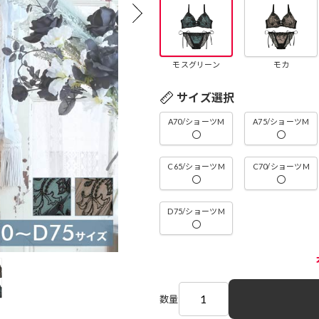
モスグリーン
モカ
サイズ選択
A70/ショーツM
A75/ショーツM
〇
〇
C65/ショーツM
C70/ショーツM
〇
〇
D75/ショーツM
〇
数量