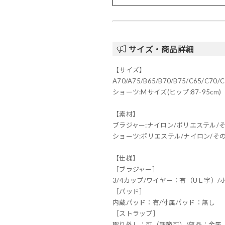
サイズ・商品詳細
【サイズ】
A70/A75/B65/B70/B75/C65/C70/
ショーツ:Mサイズ(ヒップ:87-95cm)
【素材】
ブラジャー:ナイロン/ポリエステル/
ショーツ:ポリエステル/ナイロン/そ
【仕様】
［ブラジャー］
3/4カップ/ワイヤー：有（UＬ字）/
［パッド］
内蔵パッド：有/付属パッド：無し
［ストラップ］
取り外し：可（調節可）/部品：金属