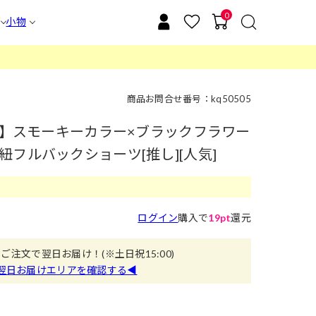
0
小物
商品お問合せ番号：kq50505
着用】スモーキーカラー×ブラックフラワー
フルバックショーツ[推し][人気]
ログイン
購入で
19pt
還元
のご注文で翌日お届け！
(※土日祝15:00)
翌日お届けエリアを確認する◀