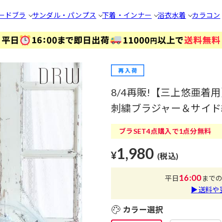
ードブラ
サンダル・パンプス
下着・インナー
浴衣
水着
カラコン
8/4再販!【三上悠亜
刺繍ブラジャー＆サイド紐
ブラSET4点購入で1点分無料
1,980
¥
(税込)
16:00
平日
まで
▶送料や
カラー選択