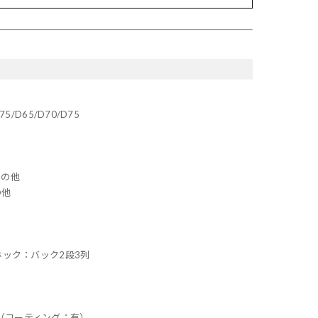
C75/D65/D70/D75
その他
の他
ホック：バック2段3列
（コーティング：有）