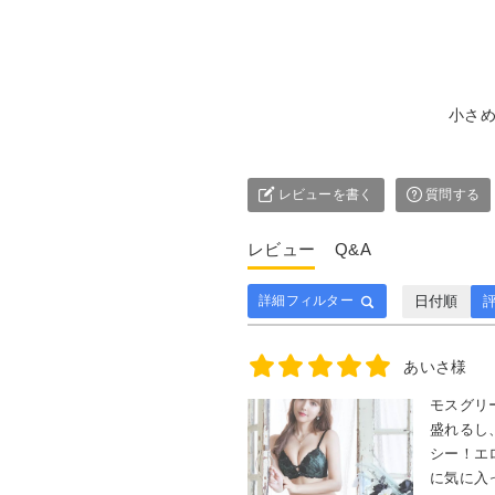
小さ
レビューを書く
質問する
レビュー
Q&A
日付順
評
詳細フィルター
あいさ様
モスグリ
盛れるし
シー！エ
に気に入