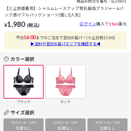
商品お問合せ番号：kj33801
【三上悠亜着用】シャルムレースアップ育乳脇高ブラジャー&バ
ック透けフルバックショーツ[推し][人気]
1,980
ログイン
購入で
19pt
還元
¥
(税込)
16:00
平日
までのご注文で翌日お届け！
(※土日祝15:00)
▶送料や翌日お届けエリアを確認する◀
カラー選択
ブラック
ピンク
サイズ選択
A65/ショーツM
A70/ショーツM
A75/ショーツM
在庫なし
在庫なし
在庫なし