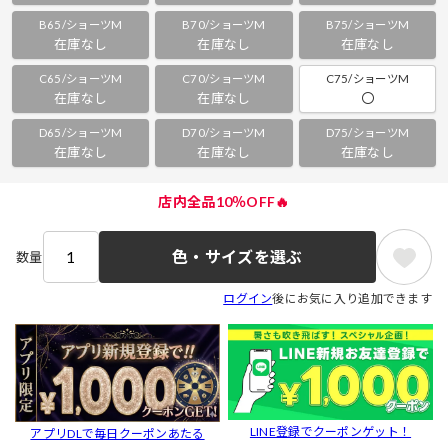
B65/ショーツM
B70/ショーツM
B75/ショーツM
在庫なし
在庫なし
在庫なし
C65/ショーツM
C70/ショーツM
C75/ショーツM
在庫なし
在庫なし
〇
D65/ショーツM
D70/ショーツM
D75/ショーツM
在庫なし
在庫なし
在庫なし
店内全品10％OFF🔥
色・サイズを選ぶ
数量
ログイン
後にお気に入り追加できます
LINE登録でクーポンゲット！
アプリDLで毎日クーポンあたる