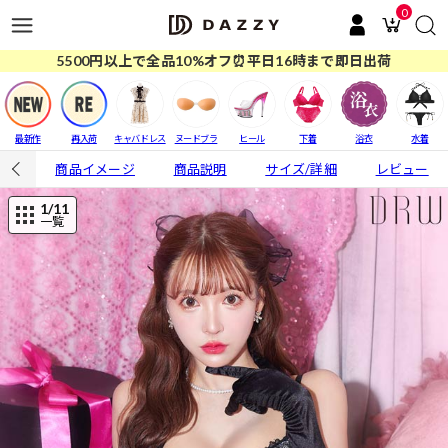
0
5500円以上で全品10%オフ⏰平日16時まで即日出荷
最新作
再入荷
キャバドレス
ヌードブラ
ヒール
下着
浴衣
水着
商品イメージ
商品説明
サイズ/詳細
レビュー
1
/11
一覧