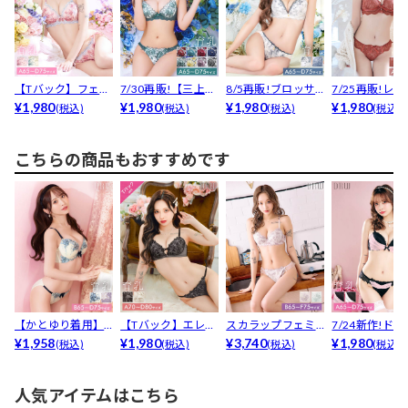
【Tバック】フェア
7/30再販!【三上悠
8/5再販!ブロッサ
7/25再販!レ
リーアネモネブル
¥1,980
亜着用】ゴージャ...
¥1,980
ムギャザーレース
¥1,980
スカラップブラジ
¥1,980
(税込)
(税込)
(税込)
(税込)
ーム...
育...
こちらの商品もおすすめです
【かとゆり着用】
【Tバック】エレガ
スカラップフェミ
7/24新作!ド
ノーブルパステル
¥1,958
ントブルームコー
¥1,980
ニンフルーレット
¥3,740
シフォンレース育
¥1,980
(税込)
(税込)
(税込)
(税込)
ローズ...
ド育...
ブラジ...
人気アイテムはこちら