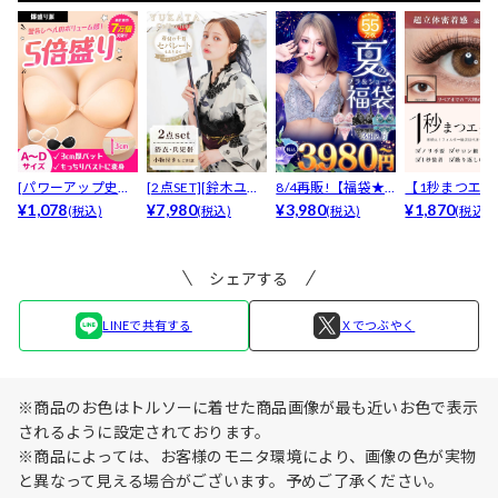
[パワーアップ史上
[2点SET][鈴木ユリ
8/4再販!【福袋★
【1秒まつエク
最強5倍盛りアップ
¥1,078
ア(baby)...
¥7,980
ブラセット3点
¥3,980
リュームタイ
¥1,870
(税込)
(税込)
(税込)
(税込)
も...
入】...
ブ...
シェアする
LINEで共有する
Ｘでつぶやく
※商品のお色はトルソーに着せた商品画像が最も近いお色で表示
されるように設定されております。
※商品によっては、お客様のモニタ環境により、画像の色が実物
と異なって見える場合がございます。予めご了承ください。