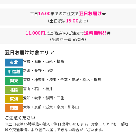
16:00
翌日お届け
平日
までのご注文で
❤️
15:00
（土日祝は
まで）
11,000円
送料無料!!
以上(税込)のご注文で
🚚
（配送料一律 690円）
翌日お届け対象エリア
宮城・秋田・山形・福島
東北
新潟・長野・山梨
甲信越
東京・神奈川・埼玉・千葉・茨城・栃木・群馬
関東
富山・石川・福井
北陸
愛知・岐阜・静岡・三重
東海
大阪・京都・滋賀・奈良・和歌山
関西
ご注意ください
※土日祝は15時半迄の購入で当日出荷いたします。対象エリアでも一部地
域や交通事情により翌日お届けできない場合がございます。