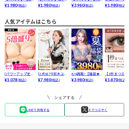
悠亜着用】ロイヤ
¥1,980
クスピンドルリボ
¥1,980
est】ミスティ...
¥3,960
ールブラジャー&
¥1,980
(税込)
(税込)
(税込)
(税込)
ルロ...
ン育...
人気アイテムはこちら
[パワーアップ史上
[2点SET][鈴木ユリ
8/4再販!【福袋★
【1秒まつエク
最強5倍盛りアップ
¥1,078
ア(baby)...
¥7,980
ブラセット3点
¥3,980
リュームタイ
¥1,870
(税込)
(税込)
(税込)
(税込)
も...
入】...
ブ...
シェアする
LINEで共有する
Ｘでつぶやく