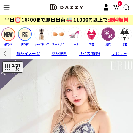
0
最新作
再入荷
キャバドレス
ヌードブラ
ヒール
下着
浴衣
水着
商品イメージ
商品説明
サイズ/詳細
レビュー
1
/11
一覧