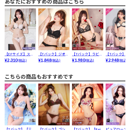
あなたにおすすめの商品はこちら
【EFサイズ】スピ
【Tバック】ジオメ
【Tバック】ラビッ
【Tバック】リ
ンドルリボンレー
¥2,310
トリックレースア
¥1,848
シュレースストリ
¥1,980
ノワールレー
¥2,948
(税込)
(税込)
(税込)
(税込)
ス育...
ップ...
ング...
乳脇...
こちらの商品もおすすめです
【Tバック】【三上
【Tバック】ゴシッ
【Tバック】【Rein
ピュアローズ