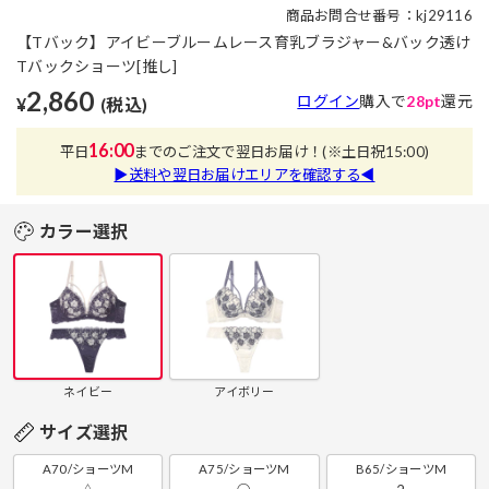
商品お問合せ番号：kj29116
【Tバック】アイビーブルームレース育乳ブラジャー&バック透け
Tバックショーツ[推し]
2,860
ログイン
購入で
28pt
還元
¥
(税込)
16:00
平日
までのご注文で翌日お届け！
(※土日祝15:00)
▶送料や翌日お届けエリアを確認する◀
カラー選択
ネイビー
アイボリー
サイズ選択
A70/ショーツM
A75/ショーツM
B65/ショーツM