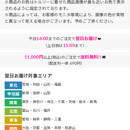
※商品のお色はトルソーに着せた商品画像が最も近いお色で表示
されるように設定されております。
※商品によっては、お客様のモニタ環境により、画像の色が実物
と異なって見える場合がございます。予めご了承ください。
16:00
翌日お届け
平日
までのご注文で
❤️
15:00
（土日祝は
まで）
11,000円
送料無料!!
以上(税込)のご注文で
🚚
（配送料一律 690円）
翌日お届け対象エリア
宮城・秋田・山形・福島
東北
新潟・長野・山梨
甲信越
東京・神奈川・埼玉・千葉・茨城・栃木・群馬
関東
富山・石川・福井
北陸
愛知・岐阜・静岡・三重
東海
大阪・京都・滋賀・奈良・和歌山
関西