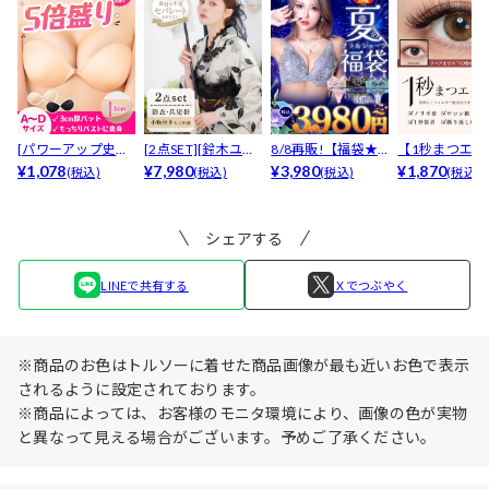
[パワーアップ史上
[2点SET][鈴木ユリ
8/8再販!【福袋★
【1秒まつエク
最強5倍盛りアップ
¥1,078
ア(baby)...
¥7,980
ブラセット3点
¥3,980
リュームタイ
¥1,870
(税込)
(税込)
(税込)
(税込)
も...
入】...
ブ...
シェアする
LINEで共有する
Ｘでつぶやく
※商品のお色はトルソーに着せた商品画像が最も近いお色で表示
されるように設定されております。
※商品によっては、お客様のモニタ環境により、画像の色が実物
と異なって見える場合がございます。予めご了承ください。