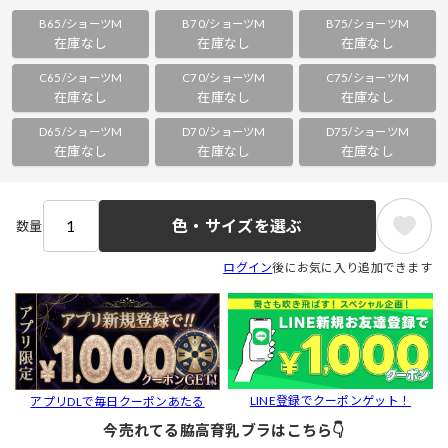
B65/ショーツM
B70/ショーツM
B75/ショーツM
在庫なし
在庫なし
在庫なし
C65/ショーツM
C70/ショーツM
C75/ショーツM
在庫なし
在庫なし
在庫なし
D65/ショーツM
D70/ショーツM
D75/ショーツM
在庫なし
在庫なし
在庫なし
色・サイズを選ぶ
数量
ログイン
後にお気に入り追加できます
LINE登録でクーポンゲット！
アプリDLで毎日クーポンあたる
今売れてる脇高育乳ブラはこちら👇