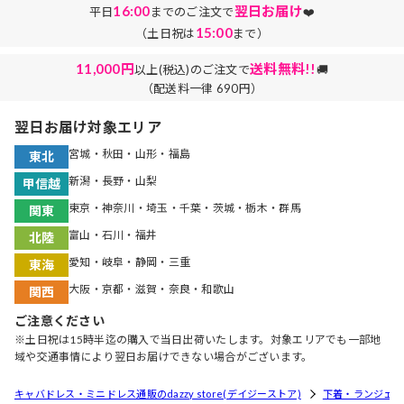
16:00
翌日お届け
平日
までのご注文で
❤️
15:00
（土日祝は
まで）
11,000円
送料無料!!
以上(税込)のご注文で
🚚
（配送料一律 690円）
翌日お届け対象エリア
宮城・秋田・山形・福島
東北
新潟・長野・山梨
甲信越
東京・神奈川・埼玉・千葉・茨城・栃木・群馬
関東
富山・石川・福井
北陸
愛知・岐阜・静岡・三重
東海
大阪・京都・滋賀・奈良・和歌山
関西
ご注意ください
※土日祝は15時半迄の購入で当日出荷いたします。対象エリアでも一部地
域や交通事情により翌日お届けできない場合がございます。
キャバドレス・ミニドレス通販のdazzy store(デイジーストア)
下着・ランジェリ