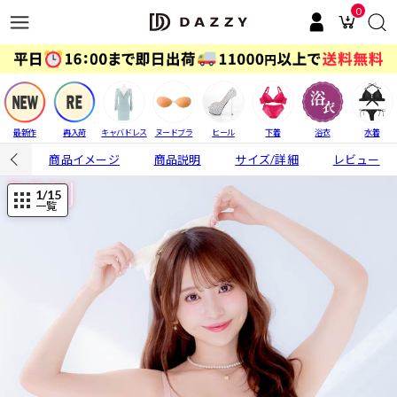
0
最新作
再入荷
キャバドレス
ヌードブラ
ヒール
下着
浴衣
水着
商品イメージ
商品説明
サイズ/詳細
レビュー
1
/15
一覧