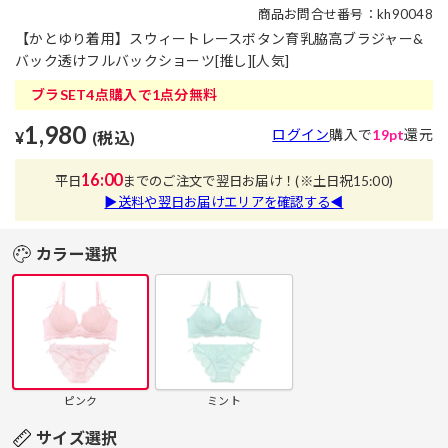
商品お問合せ番号：kh90048
【かとゆり着用】スウィートレースボタン育乳脇高ブラジャー&
バック透けフルバックショーツ[推し][人気]
ブラSET4点購入で1点分無料
1,980
ログイン
購入で
19pt
還元
¥
(税込)
16:00
平日
までのご注文で翌日お届け！
(※土日祝15:00)
▶送料や翌日お届けエリアを確認する◀
カラー選択
ピンク
ミント
サイズ選択