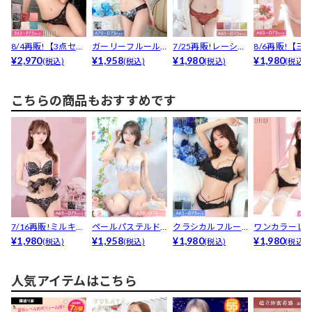
8/4再販!【3点セッ
ガーリーフルール
7/25再販!レーシィ
8/6再販!【三
ト】【三上悠亜着...
¥2,970
レーシィブラジャ
¥1,958
スカラップブラジ...
¥1,980
亜着用】エレ
¥1,980
(税込)
(税込)
(税込)
(税込)
ー&a...
ス...
こちらの商品もおすすめです
7/16再販!ミルキー
ペールパステルド
クラシカルフルー
ワンカラーレ
リボンレース育乳...
¥1,980
ロップ育乳脇高ブ
¥1,958
ルレース育乳脇高
¥1,980
アップブラジ
¥1,980
(税込)
(税込)
(税込)
(税込)
ラジャ...
ブラジ...
am...
人気アイテムはこちら