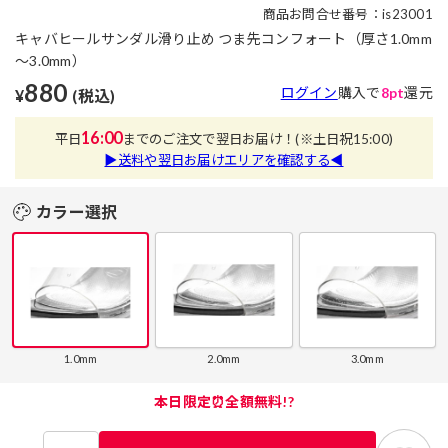
商品お問合せ番号：is23001
キャバヒールサンダル滑り止め つま先コンフォート（厚さ1.0mm
～3.0mm）
880
ログイン
購入で
8pt
還元
¥
(税込)
16:00
平日
までのご注文で翌日お届け！
(※土日祝15:00)
▶送料や翌日お届けエリアを確認する◀
カラー選択
1.0mm
2.0mm
3.0mm
本日限定⏰全額無料!?