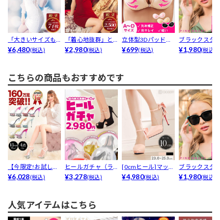
「大きいサイズも
「着心地抜群」と
立体型3Dパッド付
ブラックスタ
安い!」と大好評★
¥6,480
高レビュー【累計2
¥2,980
きヌードブラ
¥699
サングラス
¥1,980
(税込)
(税込)
(税込)
(税込)
【累...
50...
こちらの商品もおすすめです
【今限定!お試し価
ヒールガチャ（ラ
[0cmヒール]マット
ブラックスタ
格】[15cmヒール...
¥6,028
ンダムで1足）
¥3,278
サテンリボンスト...
¥4,980
サングラス
¥1,980
(税込)
(税込)
(税込)
(税込)
人気アイテムはこちら