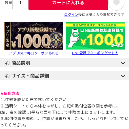
カートに入れる
数量
ログイン
後にお気に入り追加できます
LINE登録でクーポンゲット！
アプリDLで毎日クーポンあたる
商品説明
サイズ・商品詳細
★使用方法
１.中敷を乾いた布で拭いてください。
２.透明シートから本体をはがし、右記の貼付位置の図を参考に、
(左
、右
を確認し)平らな面を下にして中敷の上にセットします。
３.貼付位置を調節し、位置が決まりましたら、しっかり押し付けて貼
ってください。