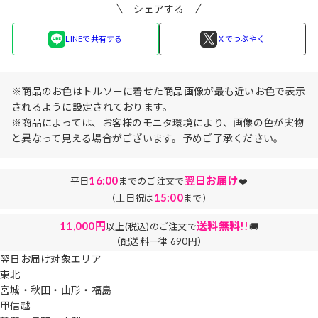
シェアする
LINEで共有する
Ｘでつぶやく
※商品のお色はトルソーに着せた商品画像が最も近いお色で表示
されるように設定されております。
※商品によっては、お客様のモニタ環境により、画像の色が実物
と異なって見える場合がございます。予めご了承ください。
16:00
翌日お届け
平日
までのご注文で
❤️
15:00
（土日祝は
まで）
11,000円
送料無料!!
以上(税込)のご注文で
🚚
（配送料一律 690円）
翌日お届け対象エリア
東北
宮城・秋田・山形・福島
甲信越