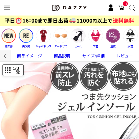
0
最新作
再入荷
キャバドレス
ヌードブラ
ヒール
下着
浴衣
水着
商品イメージ
商品説明
サイズ/詳細
レビュー
1
/3
一覧