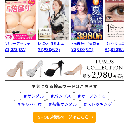
[パワーアップ史上
[2点SET][鈴木ユリ
8/8再販!【福袋★
【1秒まつエク
最強5倍盛りアップ
¥1,078
ア(baby)...
¥7,980
ブラセット3点
¥3,980
リュームタイ
¥1,870
(税込)
(税込)
(税込)
(税込)
も...
入】...
ブ...
▼気になる検索ワードはこちら▼
＃サンダル
＃パンプス
＃オープントゥ
＃キャバ向け
＃薔薇サンダル
＃ストッキング
SHOES特集ページはこちら