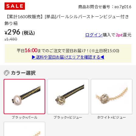
商品お問合せ番号：eo7g016
【累計1600枚販売】[単品]パールシルバーストーンビジュー付き
飾り紐
296
¥
(税込)
ログイン
購入で
2pt
還元
1,480
¥
16:00
平日
までのご注文で翌日お届け！
(※土日祝15:00)
▶送料や翌日お届けエリアを確認する◀
カラー選択
ブラック×パール
ブラック×ビジュー
ホワイト×ビジュー