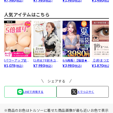
¥7,980
¥7,980
¥1,980
¥1,480
(税込)
(税込)
(税込)
(税込)
人気アイテムはこちら
[パワーアップ史上
[2点SET][鈴木ユリ
8/8再販!【福袋★
【1秒まつエク
最強5倍盛りアップ
¥1,078
ア(baby)...
¥7,980
ブラセット3点
¥3,980
リュームタイ
¥1,870
(税込)
(税込)
(税込)
(税込)
も...
入】...
ブ...
シェアする
LINEで共有する
Ｘでつぶやく
※商品のお色はトルソーに着せた商品画像が最も近いお色で表示