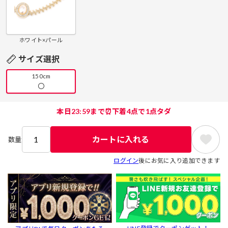
ホワイト×パール
サイズ選択
150cm
〇
本日23:59まで⏰下着4点で1点タダ
カートに入れる
数量
ログイン
後にお気に入り追加できます