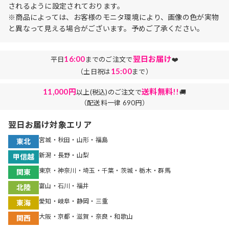
されるように設定されております。
※商品によっては、お客様のモニタ環境により、画像の色が実物
と異なって見える場合がございます。予めご了承ください。
16:00
翌日お届け
平日
までのご注文で
❤️
15:00
（土日祝は
まで）
11,000円
送料無料!!
以上(税込)のご注文で
🚚
（配送料一律 690円）
翌日お届け対象エリア
宮城・秋田・山形・福島
東北
新潟・長野・山梨
甲信越
東京・神奈川・埼玉・千葉・茨城・栃木・群馬
関東
富山・石川・福井
北陸
愛知・岐阜・静岡・三重
東海
大阪・京都・滋賀・奈良・和歌山
関西