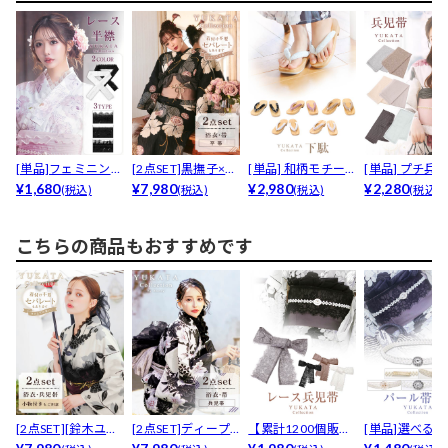
[単品]フェミニンレ
[2点SET]黒撫子×手
[単品] 和柄モチー
[単品] プチ兵
ース半襟
¥1,680
鞠柄浴衣【YU...
¥7,980
フ下駄【YUKAT...
¥2,980
【YUKATA b...
¥2,280
(税込)
(税込)
(税込)
(税込)
こちらの商品もおすすめです
[2点SET][鈴木ユリ
[2点SET]ディープ
【累計1200個販
[単品]選べる
ア(baby)...
ホワイト百合柄浴...
売】[単品] フラワ...
【YUKATA b...