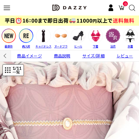
0
最新作
再入荷
キャバドレス
ヌードブラ
ヒール
下着
浴衣
水着
商品イメージ
商品説明
サイズ/詳細
レビュー
1
/11
一覧