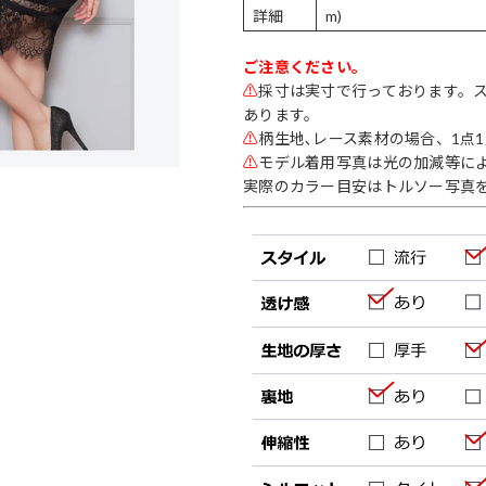
詳細
m)
ご注意ください。
⚠
採寸は実寸で行っております。
あります。
⚠
柄生地､レース素材の場合、1点
⚠
モデル着用写真は光の加減等に
実際のカラー目安はトルソー写真