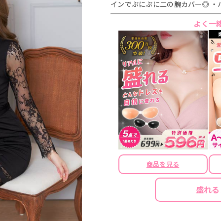
インでぷにぷに二の腕カバー◎ ・
よく一
商品を見る
盛れる