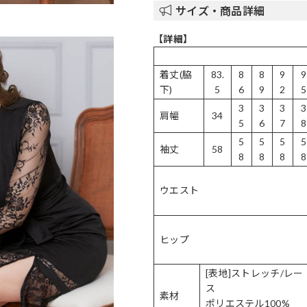
サイズ・商品詳細
【詳細】
着丈(脇
83.
8
8
9
9
下)
5
6
9
2
5
3
3
3
3
肩幅
34
5
6
7
8
5
5
5
5
袖丈
58
8
8
8
8
ウエスト
ヒップ
[表地]ストレッチ/レー
ス
素材
ポリエステル100%