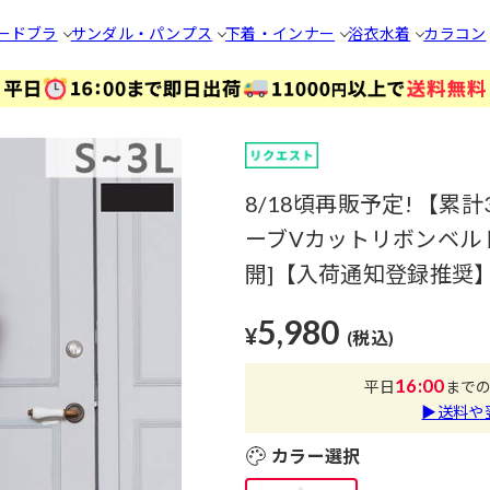
ードブラ
サンダル・パンプス
下着・インナー
浴衣
水着
カラコン
8/18頃再販予定! 【累
ーブVカットリボンベルト
開]【入荷通知登録推奨
5,980
¥
(税込)
16:00
平日
まで
▶送料や
カラー選択