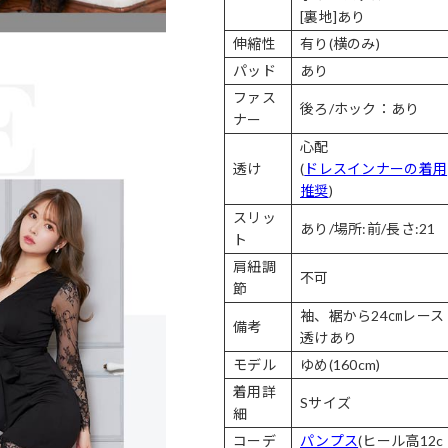
[裏地]あり
伸縮性
有り(横のみ)
パッド
あり
ファス
後ろ/ホック：あり
ナー
心配
透け
(
ドレスインナーの着用
推奨
)
スリッ
あり/場所:前/長さ:21
ト
肩紐調
不可
節
袖、裾から24㎝レース
備考
透けあり
モデル
ゆめ(160cm)
着用詳
Sサイズ
細
コーデ
パンプス
(ヒール高12c