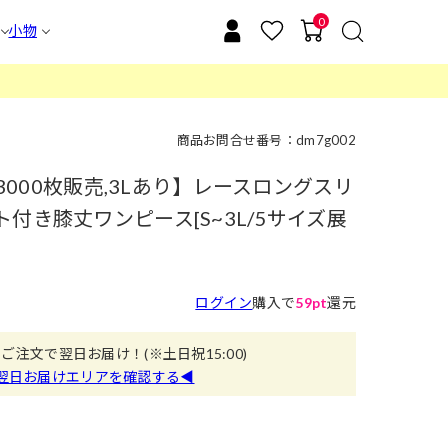
0
小物
商品お問合せ番号：dm7g002
計3000枚販売,3Lあり】レースロングスリ
付き膝丈ワンピース[S~3L/5サイズ展
】
ログイン
購入で
59pt
還元
のご注文で翌日お届け！
(※土日祝15:00)
翌日お届けエリアを確認する◀