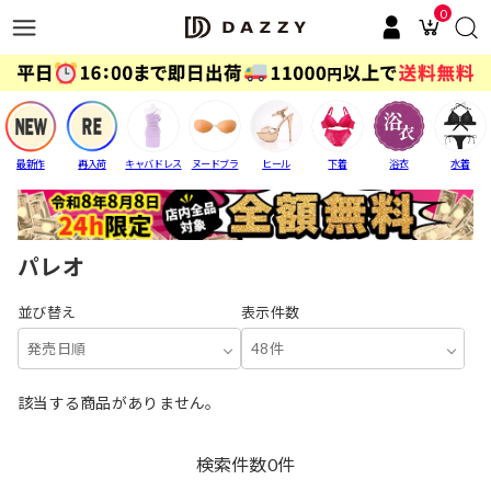
0
最新作
再入荷
キャバドレス
ヌードブラ
ヒール
下着
浴衣
水着
パレオ
並び替え
表示件数
発売日順
48件
該当する商品がありません。
検索件数
0
件