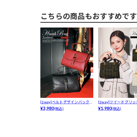
こちらの商品もおすすめです
[2way]ベルトデザインバックル
[2way]ツイードグリ
付き...
¥3,980
ック...
¥1,980
(税込)
(税込)