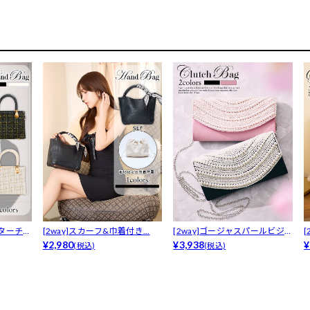
ッターチェ
[2way]スカーフ&巾着付き...
[2way]ゴージャスパールビジュ
¥2,980
ーク...
¥3,938
¥
(税込)
(税込)