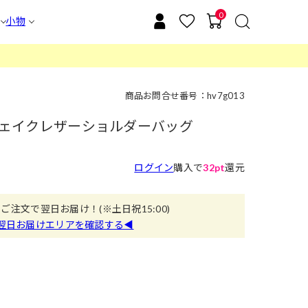
0
小物
商品お問合せ番号：hv7g013
ムフェイクレザーショルダーバッグ
ログイン
購入で
32pt
還元
のご注文で翌日お届け！
(※土日祝15:00)
翌日お届けエリアを確認する◀