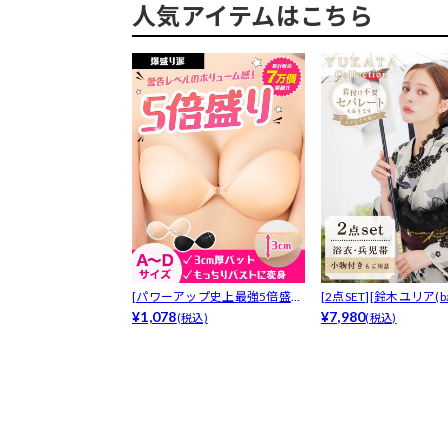
人気アイテムはこちら
[パワーアップ史上最強5倍盛り
[2点SET][鈴木ユリア(bab
アップも...
¥1,078
¥7,980
(税込)
(税込)