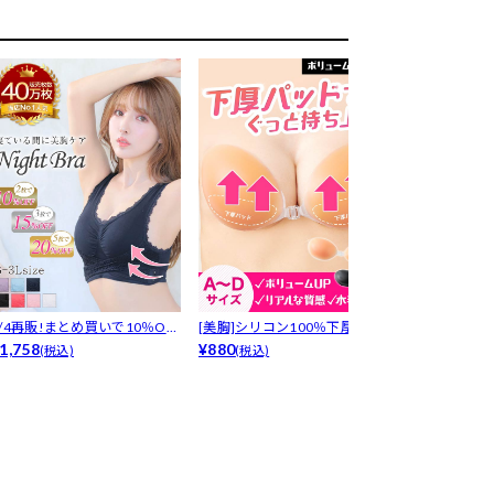
8/4再販!まとめ買いで10％OF
[美胸]シリコン100％下厚プッ
LRデリケート
！...
1,758
シュア...
¥880
プ-[デ...
¥1,650
(税込)
(税込)
(税込)