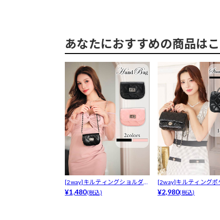
あなたにおすすめの商品はこ
[2way]キルティングショルダー
[2way]キルティング
チェ...
¥1,480
ェー...
¥2,980
(税込)
(税込)