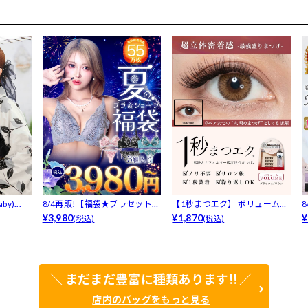
y)...
8/4再販!【福袋★ブラセット3
【1秒まつエク】 ボリュームタ
点入】...
¥3,980
イプ ブ...
¥1,870
F
¥
(税込)
(税込)
＼ まだまだ豊富に種類あります!! ／
店内のバッグをもっと見る