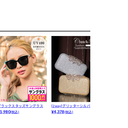
ブラックスタッズサングラス
[2way]グリッターシルバービジ
[2way]パ
1,980
ュー...
¥4,378
ハン...
¥1,980
(税込)
(税込)
(税込)