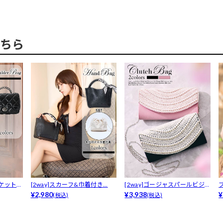
ちら
ポケットチ
[2way]スカーフ&巾着付き...
[2way]ゴージャスパールビジュ
¥2,980
ーク...
¥3,938
¥
(税込)
(税込)