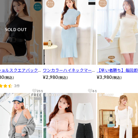
SOLD OUT
ショルスクエアバックル
ワンカラーハイネックマーメ
【早い者勝ち】毎回即
ト付きニットワンピース
イドニットワンピース[カジ
るアシメシアーフリル
80
¥2,980
¥3,980
(税込)
(税込)
(税込)
アル/dazzy closet][伊
ュアル/dazzy closet][伊藤
袖ニットワンピース[
3件
着用]
桃々着用]
アル/dazzy closet]
211
61