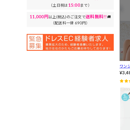
15:00
（土日祝は
まで）
11,000円
送料無料!!
以上(税込)のご注文で
🚚
（配送料一律 690円）
ワン
ベル
¥3,4
[カジュ
藤桃々