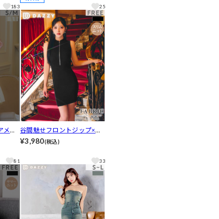
dazzy closet]
183
25
アメス
谷間魅せフロントジップ×サ
ュール
マーニット♪ぴたっと着やせ
¥3,980
(税込)
ズ展開]
ノースリーブ膝丈ワンピース
et]
81
33