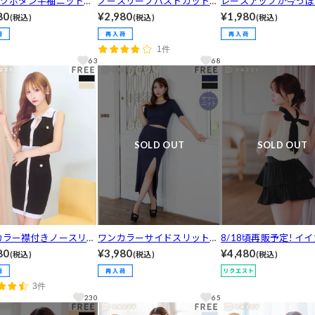
ックボタン半袖ニットワ
ノースリーブバストカットリ
レースアップが今っぽ
ス[カジュアル/dazzy c
ブニットワンピース[カジュ
ドギャザーSEXYリボ
80
¥2,980
¥1,980
(税込)
(税込)
(税込)
アル/dazzy closet]
ニットワンピース[カ
ル/dazzy closet]
1件
63
68
SOLD OUT
SOLD OUT
カラー襟付きノースリー
ワンカラーサイドスリットタ
8/18頃再販予定! イ
ットワンピース[カジュ
イト半袖リブニットセットア
姿でも魅せるリボンホ
80
¥3,980
¥4,480
(税込)
(税込)
(税込)
zzy closet]
ップ[カジュアル/dazzy close
ネックトップス＆ミニ
t]
ードスカートセットア
3件
[カジュアル/dazzy clos
230
65
【入荷通知登録推奨】