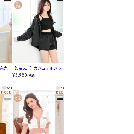
完売す
【3点SET】カジュアルジッ
ヘム長
プパーカー&キャミソール&
¥3,980
(税込)
カジュ
ショートパンツ[カジュアル/
dazzy closet]
501
28