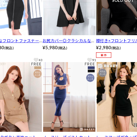
SOLD OUT
Yなフロントファスナー
お尻カバー◎クラシカルなバ
襟付き×フロントフリ
ットニットワンピース
イカラーサイドネックリボン
感度バツグン♪すっき
80
¥5,980
¥2,980
(税込)
(税込)
(税込)
アル/dazzy closet]
フレアワンピース[カジュア
えを叶えるミニ丈ワン
ル/dazzy closet][SML/3サイ
[カジュアル/dazzy clos
43
91
ズ展開]