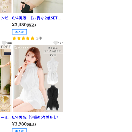
タンビ
8/4再販! 【お得な2点SET】
トワン
モノトーンノーカラー長袖カ
¥3,480
(税込)
y clo
ーディガン＆ニットワンピー
ス[カジュアル/dazzy closet]
2件
208
128
ゴール
8/4再販! [伊藤桃々着用]ハイ
ワンピ
ネックノースリーブウエスト
¥3,980
(税込)
close
リボンブラウス[カジュアル/