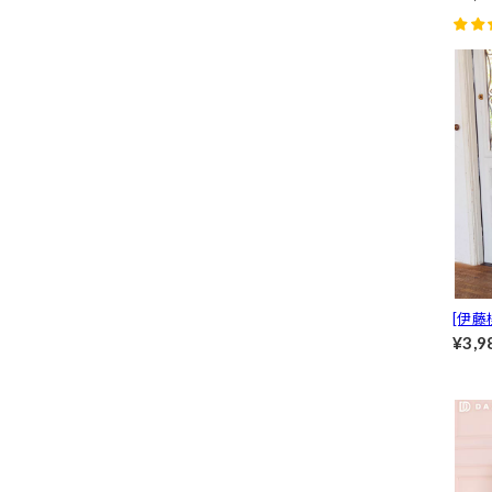
ジュアル
[伊藤
アメ
¥3,9
ットア
y clos