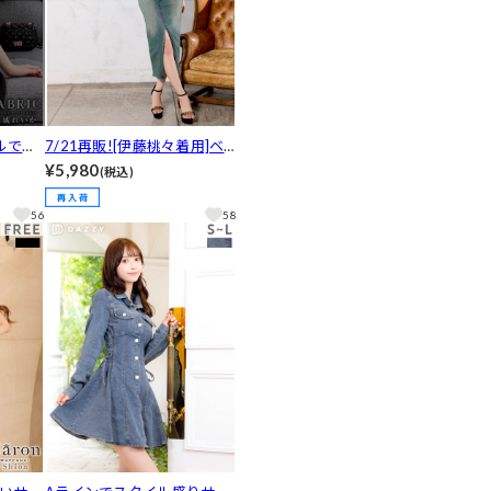
ルで好
7/21再販![伊藤桃々着用]ベ
り細見
アトップスリットデニムタイ
¥5,980
(税込)
ピース
トワンピース[SML/3サイズ
et]
展開][カジュアル/dazzy clos
56
58
et]