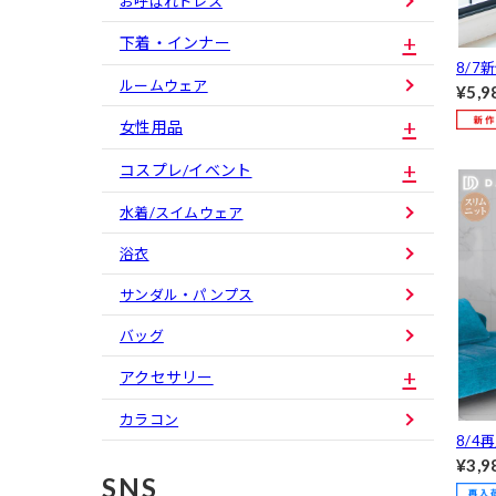
お呼ばれドレス
下着・インナー
8/7
ルームウェア
伴・
¥5,9
きベ
女性用品
ース[
ュアル/
コスプレ/イベント
水着/スイムウェア
浴衣
サンダル・パンプス
バッグ
アクセサリー
カラコン
8/4
タン
¥3,9
SNS
ピース