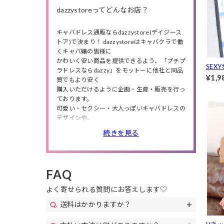
dazzystoreってどんなお店？
キャバドレス通販ならdazzystore(デイジース
トア)で決まり！ dazzystoreはキャバクラで働
くキャバ嬢の皆様に
かわいく安い商品を提供できるよう、「プチプ
SEX
ラドレスならdazzy」をモットーに他社と同品
スリ
¥1,9
質でもより安く
[カジュ
購入いただけるように企画・生産・販売を行っ
ております。
可愛い・セクシー・大人っぽいキャバドレスの
デザインや、
小さいサイズから大きいサイズまで商品数は豊
続きを見る
富に❤
人気のミニドレス・ロングドレスの他にも、
高級ドレス・韓国ドレス、結婚式・特別な日に
ピッタリのパーティードレスや、
FAQ
私服や同伴で使えるワンピースも多数取り扱っ
ているので、
よく寄せられる質問にお答えします♡
シチュエーションやニーズによってドレスが選
べます。
送料はかかりますか？
また、送料無料やセールも随時開催！
送料は全国一律690円(税込)になります。
お得なクーポンも配布!下着やアクセサリー、