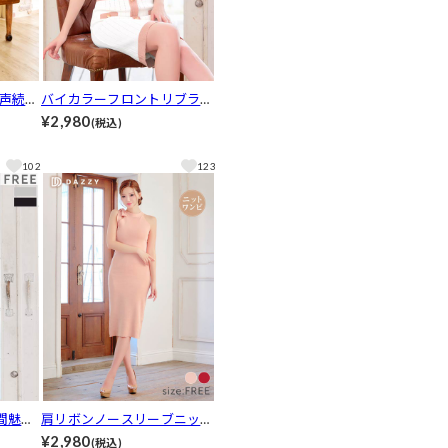
声続
バイカラーフロントリブライ
カラージ
ン半袖ニットワンピース[カ
¥2,980
(税込)
ャミソ
ジュアル/dazzy closet]
ンツ
102
123
et]
間魅せ
肩リボンノースリーブニット
ニット
ワンピース
¥2,980
(税込)