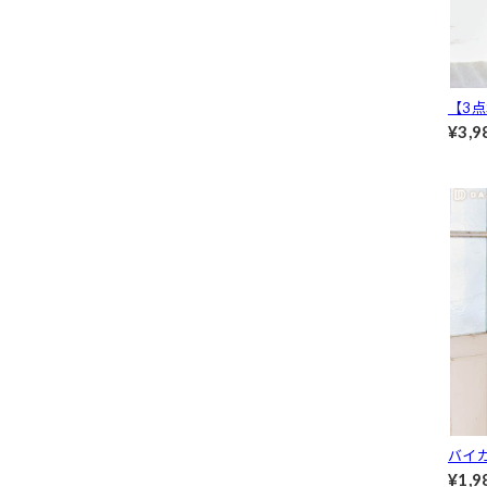
【3点
パー
¥3,9
トパン
loset]
バイ
ブニ
¥1,9