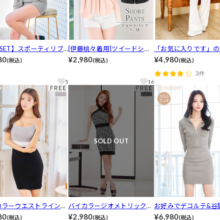
SET】スポーティリブ
[伊藤桃々着用]ツイードショ
「お気に入りです」の
カー&トップス&ショー
ートパンツ[カジュアル/dazz
出![3点セット]ワン
80
¥2,980
¥4,980
(税込)
(税込)
(税込)
ツ[カジュアル/dazzy c
y closet]
ップカーディガン＆キ
3件
ール＆ワイドニットパ
5
16
[カジュアル/dazzy clos
SOLD OUT
カラーウエストラインリ
バイカラージオメトリックホ
お好みでデコルテ&谷
ット半袖ワンピース[カ
ルターネックニットワンピー
できる襟付き長袖リブ
80
¥2,980
¥6,980
(税込)
(税込)
(税込)