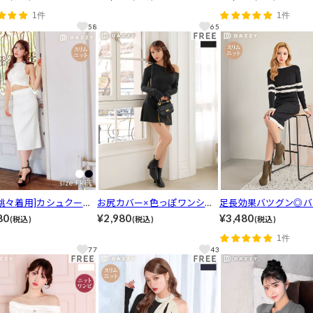
/dazzy closet]
ス[カジュアル/dazzy closet]
ワンピース[カジュアル/
1件
1件
y closet]
58
65
桃々着用]カシュクール
お尻カバー×色っぽワンショ
足長効果バツグン◎バ
スリニットタイト膝丈セ
ル♪ リボン付き長袖Aライン
ーライン長袖リブニッ
80
¥2,980
¥3,480
(税込)
(税込)
(税込)
ップ[カジュアル/dazz
ミニワンピース[カジュアル/
ピース[カジュアル/dazz
1件
et]
dazzy closet]
set]
77
43