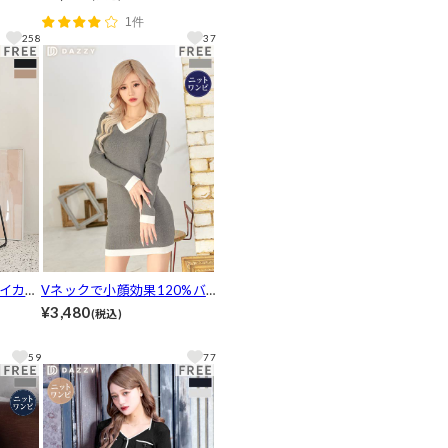
dazz
1件
258
37
イカラ
Vネックで小顔効果120%バ
トワン
イカラー襟付きVネック長袖
¥3,480
(税込)
y clo
ニットワンピース[カジュア
ル/dazzy closet]
59
77