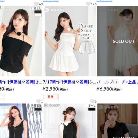
loset]
t]
43
125
SOLD OUT
7新作![伊藤桃々着用]き
7/17新作![伊藤桃々着用]ふ
パールブローチ×上品
めフェミニン♪着回し抜
んわりボリュームフレア♪タ
リ♪高見えドレープチ
80
¥2,980
¥6,980
(税込)
(税込)
(税込)
ドレープオフショルダー
ックフレスカート[SM/2サイ
ワンピース[SM/2サイ
ス[カジュアル/dazzy c
ズ展開][カジュアル/dazzy cl
[カジュアル/dazzy clos
1
6
oset]