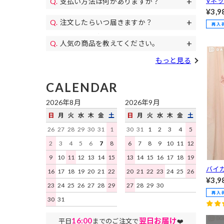
Vネ
支払い方法は何がありますか？
11,000円(税込)以上のご注文で送料無料
パンプス、
ンピー
¥3,9
代金引換、クレジットカード、各携帯キ
になります。毎月イベントで送料無料の
コスプレ、カラコン等もご用意♪
loset]
注文したらいつ届きますか？
土日祝日も午後遅くまで当日発送しており
ャリア決済、RPay(楽天Pay)、NP後払
日もあります。
すぐにお届けします。
予約商品を除き、平日は16時まで、土日
い、Paidyがご利用いただけます。
人気の商品を教えてください。
祝日は15時までのご注文を原則として当
デイジーストアで人気の商品はこちらの
日発送いたします。地域ごとにお届け迄
もっと見る
ランキング
をご確認ください。
にかかる日数はこちらをご確認くださ
い。
CALENDAR
2026年8月
2026年9月
日
月
火
水
木
金
土
日
月
火
水
木
金
土
26
27
28
29
30
31
1
30
31
1
2
3
4
5
2
3
4
5
6
7
8
6
7
8
9
10
11
12
9
10
11
12
13
14
15
13
14
15
16
17
18
19
バイ
16
17
18
19
20
21
22
20
21
22
23
24
25
26
ブニ
¥3,9
23
24
25
26
27
28
29
27
28
29
30
アル/da
30
31
16:00
翌日お届け
平日
までのご注文で
❤️