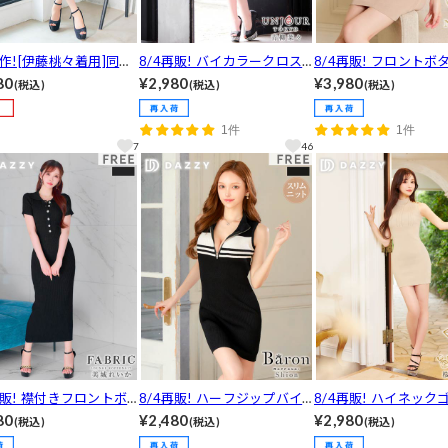
新作![伊藤桃々着用]同
8/4再販! バイカラークロス
8/4再販! フロントボ
店内でもOK！ベルト付
ラインスリットニットワンピ
ジューバイカラーニッ
80
¥2,980
¥3,980
(税込)
(税込)
(税込)
アトッププリーツワンピ
ース[カジュアル/dazzy close
ピース[カジュアル/dazz
SM/2サイズ展開][カジ
t]
set]
1件
1件
dazzy closet]
7
46
再販! 襟付きフロントボ
8/4再販! ハーフジップバイ
8/4再販! ハイネック
リブニットロング丈ワン
カラーノースリーブニットワ
ドビジューリブニット
80
¥2,480
¥2,980
(税込)
(税込)
(税込)
[カジュアル/dazzy clo
ンピース[カジュアル/dazzy c
ース[カジュアル/dazzy 