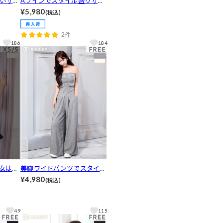
いサイ
Aラインでスタイル盛りサイ
ン半袖
ドレースアップ長袖デニムワ
¥5,980
(税込)
ジュア
ンピース[カジュアル/dazzy c
loset][SML/3サイズ展開]
2件
186
184
イ女は後
美脚ワイドパンツでスタイル
ルター
UP♪フロントボタンベアト
¥4,980
(税込)
ティア
ップのセットアップ[カジュ
ップ
アル/dazzy closet]
et]
49
115