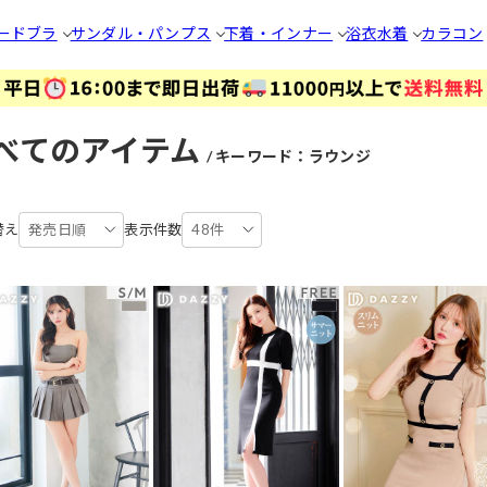
ードブラ
サンダル・パンプス
下着・インナー
浴衣
水着
カラコン
べてのアイテム
キーワード：ラウンジ
替え
発売日順
表示件数
48件