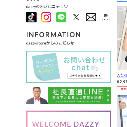
set]
dazzyのSNSはコチラ♡
INFORMATION
dazzystoreからのお知らせ
7/1
れい
¥2,9
群!
トップ
loset]
WELCOME DAZZY