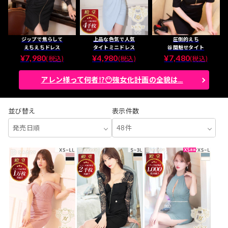
ジップで焦らして
上品な色気で人気
圧倒的えち
えちえちドレス
タイトミニドレス
谷間魅せタイト
¥7,980
¥4,980
¥7,480
(税込)
(税込)
(税込)
アレン様って何者⁉😶強女化計画の全貌は...
並び替え
表示件数
発売日順
48件