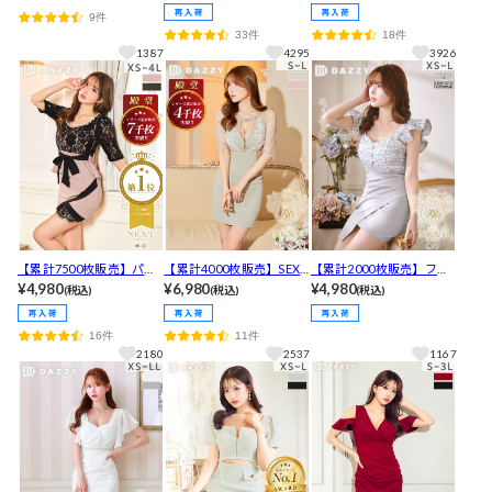
マーメイド膝丈丈キャバ
リボンフラワー総レース
販売】モノトーンフロン
9件
ドレス[S~L/3サイズ展開]
フリルAラインミニ丈キャ
トジップサイドシアー長
33件
18件
バドレス[XS~LL/5サイズ
袖タイトミニ丈キャバド
1387
4295
3926
展開]【入荷通知登録推
レス[XS～LL/5サイズ展
奨】
開]
【累計7500枚販売】パー
【累計4000枚販売】SEXY
【累計2000枚販売】フリ
ル×ビジュー付レースタイ
¥4,980
だけど可愛いの声！谷間
¥6,980
ルスリーブツイードアシ
¥4,980
(税込)
(税込)
(税込)
トミニ丈キャバドレス[S~
ジップ×くびれ爆誕カット
メタイトミニ丈キャバド
4L/6サイズ展開]
のフラワーレースタイト
レス[XS~L/4サイズ展開]
16件
11件
ミニ丈キャバドレス[SML/
2180
2537
1167
3サイズ展開]