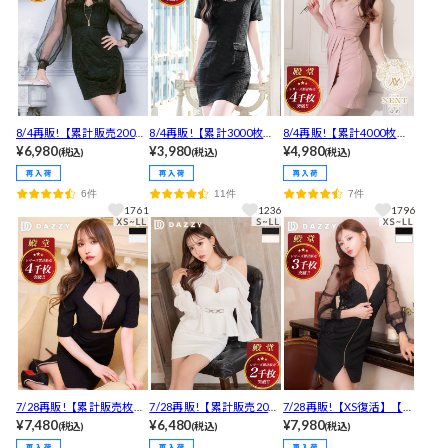
8/4再販!【累計販売2000
8/4再販!【累計3000枚販
8/4再販!【累計4000枚販
枚以上】[明日花キララ着
¥6,980
売,LLあり】チェーンネッ
¥3,980
売】殿堂入りSEXYカシュ
¥4,980
(税込)
(税込)
(税込)
用]主役級ビジュ叶う殿堂
ク高見えフェイクポケッ
クールVネックノースリー
入り谷間魅せパールネッ
ト半袖タイトミニ丈キャ
ブタイトミニ丈キャバド
6件
11件
7件
クフラワー刺繍タイトミ
バドレス[プチプラキャバ
レス
1761
1236
1796
ニ丈キャバドレス[SML/3
ドレス]
サイズ展開]
7/28再販!【累計販売枚数
7/28再販!【累計販売2000
7/28再販!【XS復活】【累
4000枚突破！】フロント
¥7,480
枚以上・LLあり】[伊藤
¥6,480
計3800枚販売】「胸も足
¥7,980
(税込)
(税込)
(税込)
ジップカットアウト襟付
桃々着用]最強華奢魅せ叶
も盛れる」と高レビュー