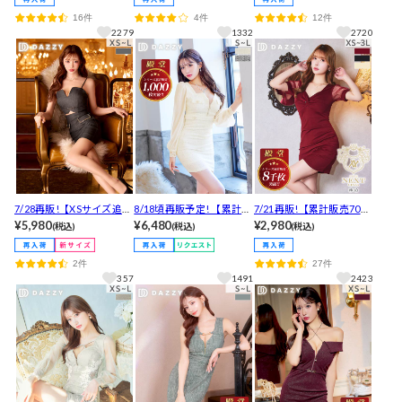
きバックルタイトミニ丈
うシフォン袖オフショル×
[明日花キララ着用]全ジッ
16件
4件
12件
キャバドレス[XS~LL/5サ
ペプラムネックビジュー
プフラワーチュール長袖
2279
1332
2720
イズ展開]
ミニ丈キャバドレス
タイトミニ丈キャバドレ
ス [XS~LL/5サイズ展開]
7/28再販!【XSサイズ追
8/18頃再販予定! 【累計販
7/21再販!【累計販売7000
加】【明日花キララ着
¥5,980
売1000枚以上×伊藤桃々着
¥6,480
枚以上・2980円】 殿堂入
¥2,980
(税込)
(税込)
(税込)
用】褒められたの声！キ
用】男ウケNo.1輝くラメ
りワンカラーギャザーツ
レイな谷間魅せVカットに
ツイード胸元ジップ×シア
イスト透けシアー半袖ミ
2件
27件
ウエストチラ見せがSEXY
ー長袖タイトミニ丈キャ
ニ丈キャバドレス[プチプ
357
1491
2423
キャミソールタイトミニ
バドレス[SML/3サイズ展
ラキャバドレス][XS-3L/6
丈キャバドレス
開]【入荷通知登録推奨】
サイズ展開]