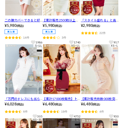
二の腕カバーできると好
【累計販売2500枚以上】
「スタイル盛れる」と高
評!ワンカラーシフォンス
¥5,980
[伊藤桃々着用]可愛いと大
¥5,980
レビュー【累計販売3600
¥2,980
(税込)
(税込)
(税込)
リーブタイトミニ丈キャ
好評★美デコルテ叶う谷
枚・Lサイズ有】オープン
22件
バドレス[XS～LL/5サイズ
間ジップ×スクエアネック
ショルダーVネックタイト
14件
3件
展開]
ツイード美くびれカット
ミニ丈キャバドレス[S~L/
1986
1740
917
半袖ミニ丈キャバドレス
サイズ展開][プチプラキャ
バドレス]
「万円のドレスにも劣ら
【累計17000枚販売】トッ
【累計販売枚数000枚突
ない高見えドレス」と高
¥6,028
プスのレースの高級感が
¥6,480
破！】ボタニカル総レー
¥6,480
(税込)
(税込)
(税込)
レビュー★レース襟付き
たまりません！ラインが
スジャガードライン襟付
6件
19件
4件
ジップホールベルトモチ
綺麗に見えるエレガント
き半袖タイトミニ丈キャ
305
4752
930
ーフ七分袖タイトミニ丈
レースタイトミニドレス
バドレス[XS~L/サイズ展
キャバドレス[S～LL/4サ
[5サイズ展開]
開]
イズ展開][明日花キララ着