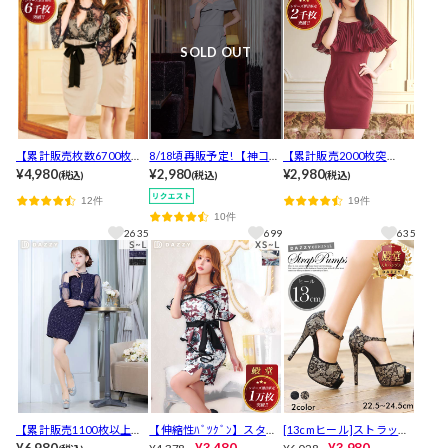
用]
SOLD OUT
【累計販売枚数6700枚超
8/18頃再販予定! 【神コス
【累計販売2000枚突
え】カシュクールドレー
¥4,980
パ・2980円,累計2000枚販
¥2,980
破！】【LLあり】上品透
¥2,980
(税込)
(税込)
(税込)
プ×シアーレース7分袖タ
売】SEXYな肩見せ＆深ス
けシフォンで二の腕カバ
12件
19件
イトミニ丈キャバドレス
リットロングキャバドレ
ーOKミニドレス[プチプ
10件
[XS～3L/6サイズ展開]
ス[プチプラキャバドレス]
ラキャバドレス]
2635
699
635
【入荷通知登録推奨】
【累計販売1100枚以上】
【伸縮性ﾊﾞﾂｸﾞﾝ】スタイ
[13cmヒール]ストラップ
［明日花キララ×胸元ジッ
ルUPペプラム&袖ありミ
付ラメ入りフラワーレー