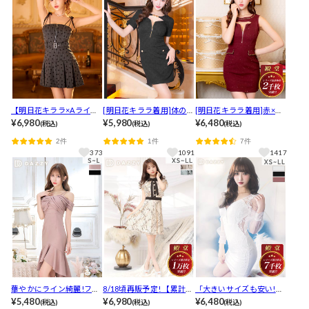
【明日花キララ×Aライ
[明日花キララ着用]体のラ
[明日花キララ着用]赤×ラ
ン】満足の声続出!リボン
¥6,980
インが綺麗に見える印象
¥5,980
メで映え!伸縮性ありラメ
¥6,480
(税込)
(税込)
(税込)
柄胸元ジッププリーツミ
の谷間ジップ半袖タイト
が輝くフロントジップグ
2件
1件
7件
ニ丈美シルエットキャバ
ミニ丈キャバドレス[SML/
リッターノースリーブタ
373
1091
1417
ドレス
3サイズ展開]*
イトミニドレス[XS～L/4
サイズ展開]
華やかにライン綺麗!フロ
8/18頃再販予定! 【累計1
「大きいサイズも安い!」
ントツイストオフショル
¥5,480
万枚販売,LLあり】ネック
¥6,980
と大好評★【累計7000枚
¥6,480
(税込)
(税込)
(税込)