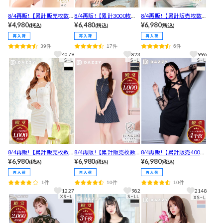
8/4再販!【累計販売枚数1.
8/4再販!【累計3000枚販
8/4再販!【累計販売枚数1
3万枚突破！】フロントク
¥4,980
売・3Lサイズ有】大人の
¥6,480
500枚突破！】[XSサイズ
¥6,980
(税込)
(税込)
(税込)
ロスチュールオフショル
色気漂うフロント全ジッ
追加] 3日で即完した伝説
タイトミニドレス[XS~LL/
プ×透けレース長袖タイト
のSEXY谷間ジップアメス
39件
17件
6件
5サイズ展開]
キャバドレス
リビジュータイトミニ丈
4079
823
996
キャバドレス[XS-L/4サイ
ズ展開]
8/4再販!【累計販売枚数1
8/4再販!【累計販売枚数1
8/4再販!【累計販売4000
600枚突破！】[伊藤桃々
¥6,980
800枚突破,最旬夏デニ
¥6,980
枚以上】胸元が盛れる!!え
¥6,980
(税込)
(税込)
(税込)
着用]1年以上ぶりに復
ム】キャストも喜ぶ魅せ
ちえちネッククロスリボ
活！スクエアネックで美
ても隠してもOK!!襟付き
ン谷間ジップ透け魅せシ
1件
10件
10件
デコルテ叶え、チュール
胸元ジップデニムチェッ
アー長袖ミニ丈キャバド
1227
982
2148
長袖で体型カバーするミ
クノースリーブAラインミ
レス
ニ丈キャバドレス
ニ丈キャバドレス[SML/3
サイズ展開]