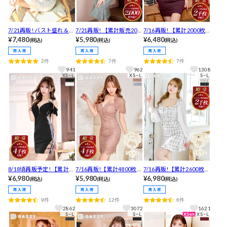
7/21再販! バスト盛れ＆体
7/21再販! 【累計販売200
7/16再販! 【累計2000枚
型カバーで好評！バスト
¥7,480
0枚以上】[明日花キララ
¥5,980
以上販売】[伊藤桃々着用]
¥6,480
(税込)
(税込)
(税込)
盛れ＆体型カバーで好
着用]ミックスツイードフ
超SEXYなネックビジュー
評！フロントジップクロ
ロントジップマーメイド
×谷間ジップ×オフショル
2件
7件
7件
スフラワーチュール長袖
膝丈ドレス[SML/3サイズ
であざとさ満点タイトミ
941
962
1308
タイトミニ丈キャバドレ
展開]
ニ丈キャバドレス
ス[XS~L/4サイズ展開]
8/18頃再販予定! 【累計販
7/16再販!【累計4800枚以
7/16再販!【累計2600枚販
売4000枚突破】胸元ジッ
¥6,980
上販売】周りからも好評
¥5,980
売】体型カバー抜群!!谷間
¥6,980
(税込)
(税込)
(税込)
プがとにかく盛れる！お
♪フロントジップ谷間見
魅せジップ×冬ツイードパ
客さんが喜ぶセクシー肌
せシアーレースフリル半
フスリーブマーメイドミ
9件
12件
6件
見せキャバドレス【入荷
袖タイトミニ丈キャバド
ニ丈キャバドレス
2862
3072
1621
通知登録推奨】
レス[XS~L/4サイズ展開]