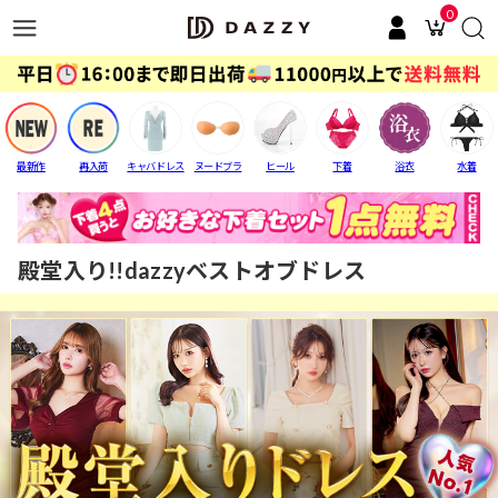
0
最新作
再入荷
キャバドレス
ヌードブラ
ヒール
下着
浴衣
水着
殿堂入り!!dazzyベストオブドレス