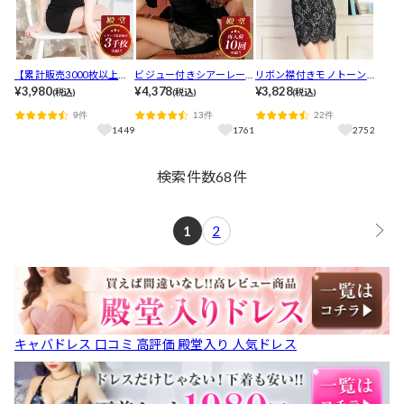
【累計販売3000枚以上】
ビジュー付きシアーレー
リボン襟付きモノトーン
「着やせするし高見えす
¥3,980
ススリーブタイトミニ丈
¥4,378
レースタイトミニドレス
¥3,828
(税込)
(税込)
(税込)
る!」ハイネックシアーレ
キャバドレス[S~3L/5サイ
[XS～LL/5サイズ展開]
9件
13件
22件
イヤードベルト付きフリ
ズ展開]
1449
1761
2752
ル袖タイトミニ丈キャバ
ドレス[XS~L/サイズ展開]
[プチプラキャバドレス]
検索件数
68
件
1
2
キャバドレス 口コミ 高評価 殿堂入り 人気ドレス