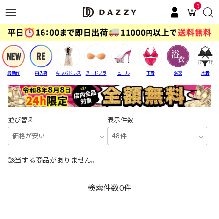
0
最新作
再入荷
キャバドレス
ヌードブラ
ヒール
下着
浴衣
水着
並び替え
表示件数
価格が安い
48件
該当する商品がありません。
検索件数
0
件