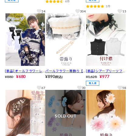
4件
1件
24
304
15
[単品] オールフラワーレ
パールフラワー帯飾り【2
[単品]シアープリーツフリ
ースグローブ【YUKATA b
¥680
026年新作/YUKATA by da
¥890
ルつけ襟【2025年再入荷/
¥977
¥880
¥1,628
(税込)
y dazzy 2026】
zzy】
YUKATA by dazzy】
67
30
58
SOLD OUT