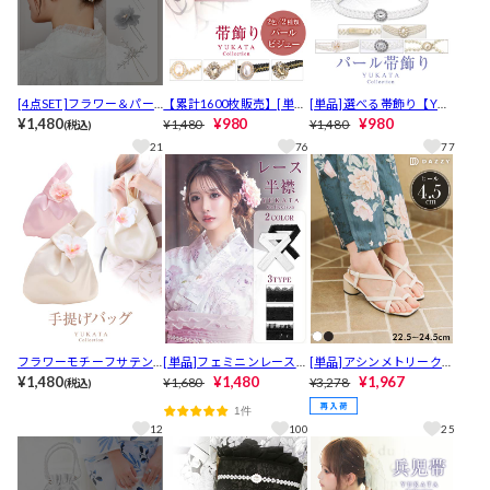
[4点SET]フラワー＆パー
【累計1600枚販売】[単
[単品]選べる帯飾り【YUK
ルビーズ髪飾り【YUKATA
¥1,480
品]パールシルバーストー
¥980
ATA by dazzy 2026】
¥980
¥1,480
¥1,480
(税込)
by dazzy 2026】
ンビジュー付き飾り紐
21
76
77
フラワーモチーフサテン
[単品]フェミニンレース半
[単品]アシンメトリークロ
手提げバッグ【2026年新
¥1,480
襟
¥1,480
スラインキャバヒールサ
¥1,967
¥1,680
¥3,278
(税込)
作/YUKATA by dazzy】
ンダル【YUKATA by dazz
1件
y 2025】
12
100
25