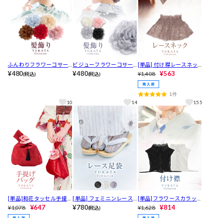
ふんわりフラワーコサー
ビジューフラワーコサー
[単品] 付け襟レースネッ
ジュ髪飾り【2026年新作/
¥480
ジュ髪飾り【2026年新作/
¥480
ク【YUKATA by dazzy 20
¥563
¥1,408
(税込)
(税込)
YUKATA by dazzy】
YUKATA by dazzy】
25】
1件
10
14
155
[単品]和花タッセル手提げ
[単品] フェミニンレース
[単品]フラワースカラップ
バッグ【2025年新作/YUK
¥647
足袋【YUKATA by dazzy 2
¥780
レース付け襟【2025年新
¥814
¥1,078
¥1,628
(税込)
ATA by dazzy】
025】
作/YUKATA by dazzy】