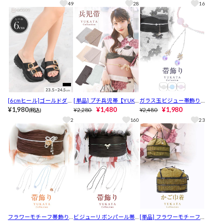
49
28
16
[6cmヒール]ゴールドダブ
[単品] プチ兵児帯【YUKA
ガラス玉ビジュー帯飾り
ルバックル厚底サンダル
¥1,980
TA by dazzy 2026】
¥1,480
【2026年新作/YUKATA by
¥1,980
¥2,280
¥2,480
(税込)
【2026年新作/YUKATA by
dazzy】
2
160
23
dazzy】
フラワーモチーフ帯飾り
ビジューリボンパール帯
[単品] フラワーモチーフ