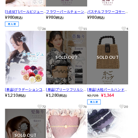
[5点SET]パールビジュー
フラワーパールチェーン
パステルフラワーコサー
フラワー髪飾り
¥980
髪飾り【2026年新作/YUK
¥980
ジュ髪飾り【2026年新作/
¥980
(税込)
(税込)
(税込)
ATA by dazzy】
YUKATA by dazzy】
26
11
4
SOLD OUT
SOLD OUT
[単品]グラデーションコサ
[単品]プリーツフリルシフ
[単品]大粒パールハンドル
ージュ単品【YUKATA by
¥1,210
ォン帯飾り
¥1,280
＆ショルダーかごバッグ
¥1,364
¥2,728
(税込)
(税込)
dazzy 2025】
[2way] 【2025年再入荷/Y
UKATA by dazzy】
72
76
20
SOLD OUT