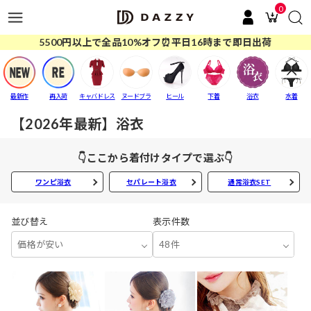
0
5500円以上で全品10%オフ⏰平日16時まで即日出荷
最新作
再入荷
キャバドレス
ヌードブラ
ヒール
下着
浴衣
水着
【2026年最新】浴衣
👇ここから着付けタイプで選ぶ👇
ワンピ浴衣
セパレート浴衣
通常浴衣SET
並び替え
表示件数
価格が安い
48件