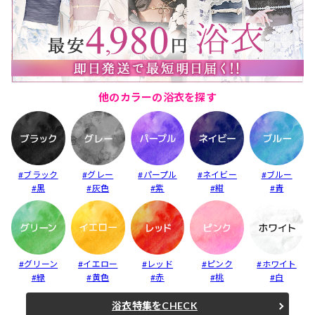
他のカラーの浴衣を探す
#ブラック
#グレー
#パープル
#ネイビー
#ブルー
#黒
#灰色
#紫
#紺
#青
#グリーン
#イエロー
#レッド
#ピンク
#ホワイト
#緑
#黄色
#赤
#桃
#白
浴衣特集をCHECK