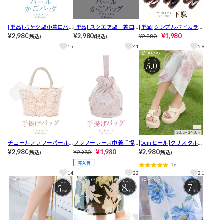
[単品] バケツ型巾着口パ
[単品] スクエア型巾着口
[単品]シンプルバイカラー
ールハンドルかごバッグ
¥2,980
パールチェーン付きハン
¥2,980
下駄【YUKATA by dazzy 2
¥1,980
¥2,980
(税込)
(税込)
【YUKATA by dazzy 202
ドかごバッグ【YUKATA b
025】
15
41
59
6】
y dazzy 2026】
チュールフラワーパール
フラワーレース巾着手提
[5cmヒール]クリスタルビ
手提げバッグ【2026年新
¥2,980
げバッグ【2026年新作/Y
¥1,980
ジュー厚底サンダル【202
¥2,980
¥2,980
(税込)
(税込)
作/YUKATA by dazzy】
UKATA by dazzy】
6年新作/YUKATA by dazz
1件
y】
14
22
21