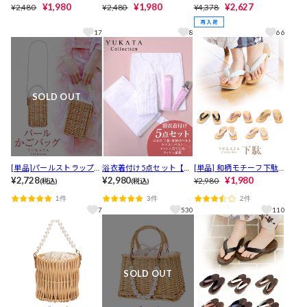
【2026年新作/YUKATA by
¥1,980
飾り【2026年新作/YUKAT
¥1,980
巾着かごバッグ【YUKATA
¥2,627
¥2,480
¥2,480
¥4,378
dazzy】
A by dazzy】
by dazzy 2025】
17
8
66
SOLD OUT
[単品]パールストラップ付
浴衣着付け5点セット【Y
[単品] 和柄モチーフ下駄
きスクエアかごバッグ【2
¥2,728
UKATA by dazzy 2025】
¥2,980
【YUKATA by dazzy 202
¥1,980
¥2,980
(税込)
(税込)
025年新作/YUKATA by da
5】
1件
3件
2件
zzy】
7
530
110
SOLD OUT