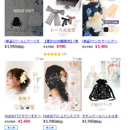
SOLD OUT
[単品]パールシアーリボン
【累計1200個販売】[単
[単品]ワンカラーシアーチ
巾着バッグ【YUKATA by
¥1,980
品] フラワーレース兵児帯
¥980
ュール兵児帯
¥1,480
¥1,980
¥1,980
(税込)
dazzy 2026】
【YUKATA by dazzy 202
1件
6】
34
240
131
[4点SET]フラワーモチー
[4点SET]ニュアンスフラ
サテンパールハンドル手
フ×パール髪飾り
¥1,480
ワー×パールビジュー髪飾
¥1,980
提げバッグ【2026年新作/
¥1,980
¥1,980
(税込)
(税込)
り
YUKATA by dazzy】