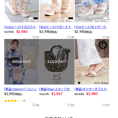
[5cmヒール]クロスストラ
[8cmヒール]ナローストラ
[7cmヒール]ギャザーウェ
ップ厚底サンダル【2026
¥2,480
ップ厚底サンダル【2026
¥2,980
ッジソールサンダル【202
¥2,980
¥2,980
(税込)
(税込)
年新作/YUKATA by dazz
年新作/YUKATA by dazz
6年新作/YUKATA by dazz
31
28
20
y】
y】
y】
SOLD OUT
SOLD OUT
[単品] Sweetパールバッ
[単品]3wayスカーフ付き
[単品]ギャザーダブルライ
グ【YUKATA by dazzy 20
¥2,980
モノトーンかごバッグ【2
¥1,967
ンキャバヒールサンダル
¥2,980
¥3,278
¥3,480
(税込)
25】
025年新作/YUKATA by da
1件
zzy】
26
22
57