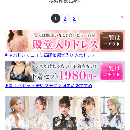
検索件数
124
件
1
2
3
キャバドレス 口コミ 高評価 殿堂入り 人気ドレス
下着 上下セット 安い プチプラ 可愛い おすすめ