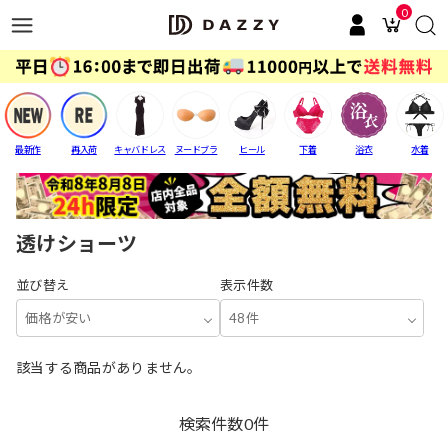
0
最新作
再入荷
キャバドレス
ヌードブラ
ヒール
下着
浴衣
水着
透けショーツ
並び替え
表示件数
価格が安い
48件
該当する商品がありません。
検索件数
0
件