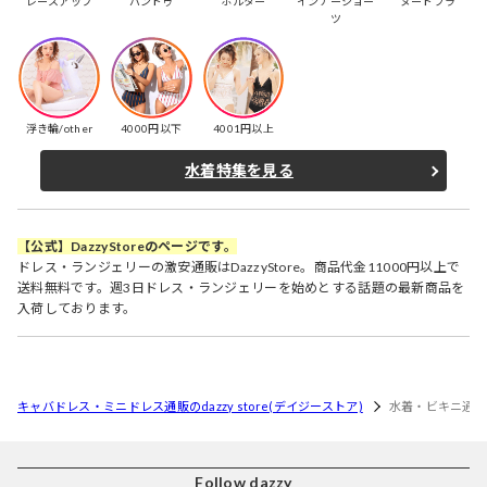
レースアップ
バンドゥ
ホルター
インナーショー
ヌードブラ
ツ
浮き輪/other
4000円以下
4001円以上
水着特集を見る
【公式】DazzyStoreのページです。
ドレス・ランジェリーの激安通販はDazzyStore。商品代金11000円以上で
送料無料です。週3日ドレス・ランジェリーを始めとする話題の最新商品を
入荷しております。
キャバドレス・ミニドレス通販のdazzy store(デイジーストア)
水着・ビキニ通
Follow dazzy