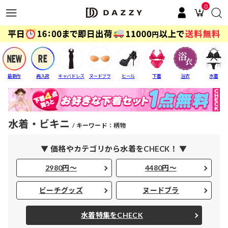
0
最新作
再入荷
キャバドレス
ヌードブラ
ヒール
下着
浴衣
水着
水着・ビキニ
キーワード：柄物
▼ 価格やカテゴリから水着をCHECK！ ▼
2980円～
4480円～
ビーチグッズ
ヌードブラ
水着特集をCHECK