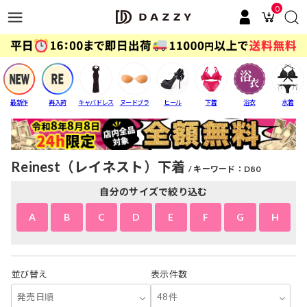
0
最新作
再入荷
キャバドレス
ヌードブラ
ヒール
下着
浴衣
水着
Reinest（レイネスト）下着
キーワード：D80
自分のサイズで絞り込む
A
B
C
D
E
F
G
H
並び替え
表示件数
発売日順
48件